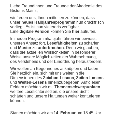
Liebe Freundinnen und Freunde der Akademie des
Bistums Mainz,
wir freuen uns, Ihnen mitteilen zu können, dass
unser
neues Halbjahresprogramm
nun druckfrisch
vorliegt! Es ist nun vielerorts verfügbar.
Eine
digitale Version
können Sie
hier
aufrufen.
Im neuen Programmhalbjahr führen wir bewusst
unseren Ansatz fort,
Lesefähigkeiten
zu schärfen
und
Muster
zu
unterbrechen
. Denn wir glauben,
dass die aktuellen Wirklichkeiten in besonderer
Weise unsere Möglichkeiten der Wahrnehmung,
des Verstehens und der Einordnung herausfordern.
Wir wollen an Begonnenes anknüpfen und laden
Sie herzlich ein, sich mit uns weiter in die
Dimensionen des
Zeichen-Lesens, Zeiten-Lesens
und
Welten-Lesens
hineinzubegeben. Auf diesen
Feldern möchten wir mit
Themenschwerpunkten
weitere Leselichter setzen, die unsere Sicht
schärfen und unsere Haltungen weiter konturieren
können.
Starten möchten wir am
14. Februar
um 18.45 Uhr