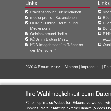
Links
Links
Praxishandbuch Büchereiarbeit
bibfi
medienprofile - Rezensionen
Büche
OLIMP - Online Literatur- und
Büch
Medienportal
Borr
Onleiheverbund libell-e
Bibli
KÖBs im Bistum Mainz
ekz.
KÖB-Imagebroschüre "Näher bei
Quali
den Menschen"
2020 © Bistum Mainz
Sitemap
Impressum
Date
Ihre Wahlmöglichkeit beim Date
Für ein optimales Webseiten-Erlebnis verwenden wir 
Cookies, die zur Anzeige externer Inhalte (Videos ü