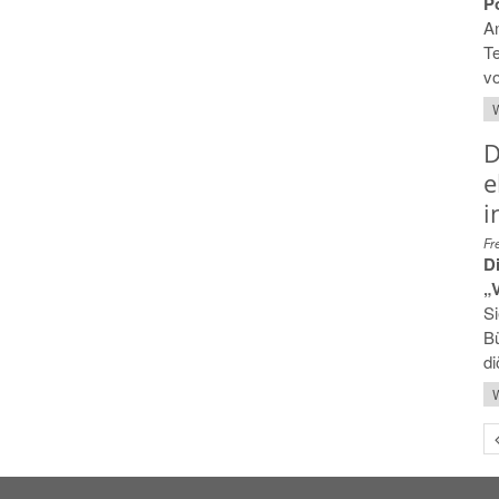
Po
A
Te
vo
W
D
e
i
Fr
D
„
Si
Bü
di
W