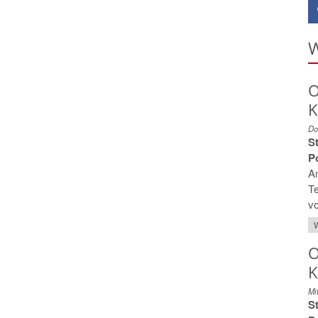
W
O
K
Do
S
Po
A
Te
vo
W
O
K
Mi
S