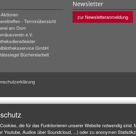
Newsletter
t-Aktionen
zur Newsletteranmeldung
reitreffen - Terminübersicht
erei am Dom
omäusverein e.V.
otheksdienstleister
bibliotheksservice GmbH
tätssiegel Büchereiarbeit
nschutzerklärung
nschutz
Cookies, die für das Funktionieren unserer Website notwendig sind.
ber Youtube, Audios über Soundcloud, ...) oder zu anonymen Statisti