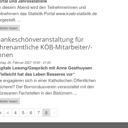
rtal und Jahresstatistik
n diesem Abend wird den Teilnehmerinnen und
ilnehmern das Statistik-Portal www.koeb-statistik.de
rgestellt. ...
eiter lesen
ankeschönveranstaltung für
hrenamtliche KÖB-Mitarbeiter/-
nnen
eitag, 26. Februar 2027 19:00 - 21:00
igitale Lesung/Gespräch mit Anne Gesthuysen
Vielleicht hat das Leben Besseres vor“
e engagieren sich in einer Katholischen Öffentlichen
cherei? Der Borromäusverein veranstaltet mit den
özesanen Fachstellen in den Bistümern ...
eiter lesen
Erste
Vorherige
Nächste
4
5
6
7
8
Seite
Seite
Seite