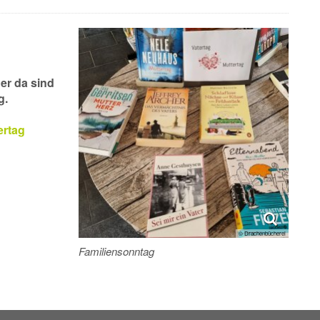
der da sind
g.
ertag
© Drachenbücherei
Familiensonntag