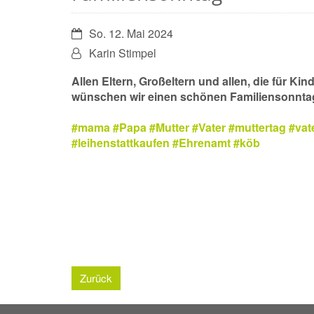
Datum:
So. 12. Mai 2024
Von:
Karin Stimpel
Allen Eltern, Großeltern und allen, die für Kin
wünschen wir einen schönen Familiensonnta
#mama
#Papa
#Mutter
#Vater
#muttertag
#vat
#leihenstattkaufen
#Ehrenamt
#köb
Zurück