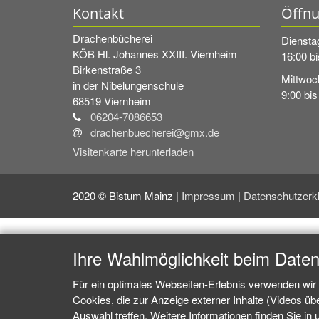
Kontakt
Öffnu
Drachenbücherei
Diensta
KÖB Hl. Johannes XXIII. Viernheim
16:00 bi
Birkenstraße 3
Mittwoc
in der Nibelungenschule
9:00 bis
68519
Viernheim
06204-7086653
drachenbuecherei@gmx.de
Visitenkarte herunterladen
2020 © Bistum Mainz |
Impressum
|
Datenschutzerk
Ihre Wahlmöglichkeit beim Date
Für ein optimales Webseiten-Erlebnis verwenden wir 
Cookies, die zur Anzeige externer Inhalte (Videos ü
Auswahl treffen. Weitere Informationen finden Sie in