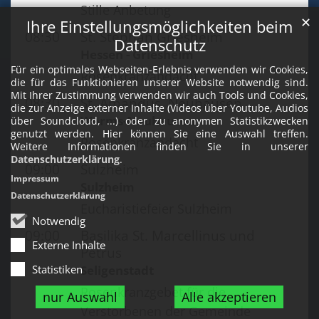
Stille Anbetung
✕
Ihre Einstellungsmöglichkeiten beim
08:30
St. Stephan Griesheim
Datenschutz
Hessen - Griesheim
Für ein optimales Webseiten-Erlebnis verwenden wir Cookies,
Rosenkranzandacht
die für das Funktionieren unserer Website notwendig sind.
Mit Ihrer Zustimmung verwenden wir auch Tools und Cookies,
08:30
St. Amandus, Neuhausen
die zur Anzeige externer Inhalte (Videos über Youtube, Audios
Worms-Neuhausen
über Soundcloud, ...) oder zu anonymen Statistikzwecken
genutzt werden. Hier können Sie eine Auswahl treffen.
Rosenkranzandacht
Weitere Informationen finden Sie in unserer
Datenschutzerklärung
.
09:00
Sulzheim
Impressum
Sulzheim
Datenschutzerklärung
Eucharistiefeier Sulzheim
Notwendig
09:00
Basilika St. Marcellinus und
Externe Inhalte
Petrus
Statistiken
Seligenstadt
Rosenkranzgebet für die
nur Auswahl
Alle akzeptieren
Verstorbenen der Gemeinde