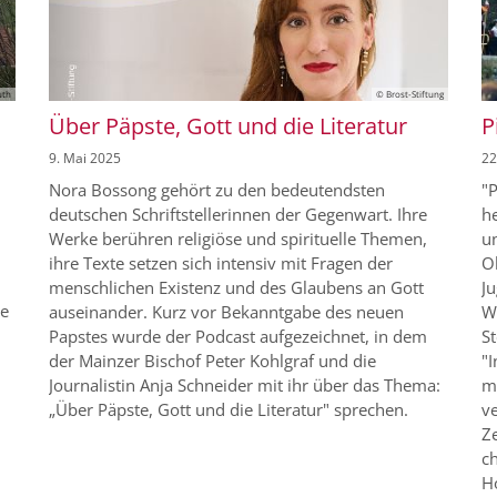
uth
© Brost-Stiftung
Über Päpste, Gott und die Literatur
P
9. Mai 2025
22
Nora Bossong gehört zu den bedeutendsten
"P
deutschen Schriftstellerinnen der Gegenwart. Ihre
he
Werke berühren religiöse und spirituelle Themen,
un
ihre Texte setzen sich intensiv mit Fragen der
O
menschlichen Existenz und des Glaubens an Gott
J
ge
auseinander. Kurz vor Bekanntgabe des neuen
W
.
Papstes wurde der Podcast aufgezeichnet, in dem
St
der Mainzer Bischof Peter Kohlgraf und die
"I
Journalistin Anja Schneider mit ihr über das Thema:
m
„Über Päpste, Gott und die Literatur" sprechen.
ve
Z
ch
Ho