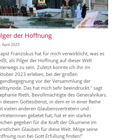
© Bistum Mainz | SRieth
ilger der Hoffnung
. April 2025
apst Franziskus hat für mich verwirklicht, was es
ißt, als Pilger der Hoffnung auf dieser Welt
terwegs zu sein. Zuletzt konnte ich ihn im
ktober 2023 erleben, bei der großen
ugendbegegnung vor der Versammlung der
eltsynode. Das hat mich sehr beeindruckt." sagt
ephanie Rieth, Bevollmächtigte des Generalvikars.
n diesem Gottesdienst, in dem er in einer Reihe
it vielen anderen Glaubensvertretern und -
rtreterinnen gebetet hat, hat er ein starkes
eichen gegeben für die Kraft der Ökumene im
ristlichen Glauben für diese Welt. Möge seine
ffnung nun bei Gott Erfüllung finden!"