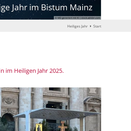
ige Jahr im Bistum Mainz
© MD generiert mit KI | stock.adobe.com
Heiliges Jahr
Start
 im Heiligen Jahr 2025.