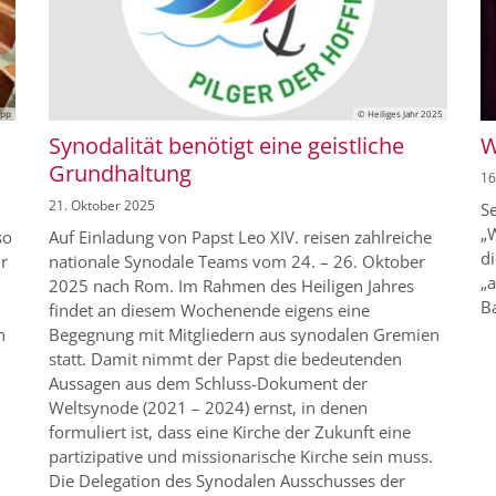
opp
© Heiliges Jahr 2025
Synodalität benötigt eine geistliche
W
Grundhaltung
16
21. Oktober 2025
S
„W
so
Auf Einladung von Papst Leo XIV. reisen zahlreiche
d
r
nationale Synodale Teams vom 24. – 26. Oktober
„a
2025 nach Rom. Im Rahmen des Heiligen Jahres
Ba
findet an diesem Wochenende eigens eine
n
Begegnung mit Mitgliedern aus synodalen Gremien
statt. Damit nimmt der Papst die bedeutenden
Aussagen aus dem Schluss-Dokument der
Weltsynode (2021 – 2024) ernst, in denen
formuliert ist, dass eine Kirche der Zukunft eine
partizipative und missionarische Kirche sein muss.
Die Delegation des Synodalen Ausschusses der