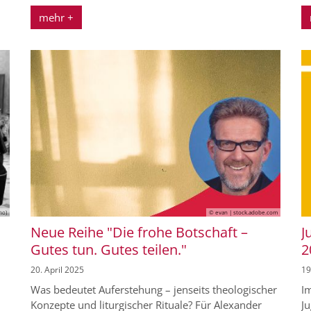
mehr +
no)
© evan | stock.adobe.com
Neue Reihe "Die frohe Botschaft –
J
Gutes tun. Gutes teilen."
2
20. April 2025
19
Was bedeutet Auferstehung – jenseits theologischer
Im
Konzepte und liturgischer Rituale? Für Alexander
J