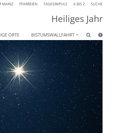
M MAINZ
PFARREIEN
TAGESIMPULS
A BIS Z
SUCHE
Heiliges Jahr
LIGE ORTE
BISTUMSWALLFAHRT