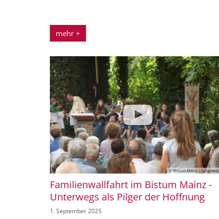
mehr +
© Bistum Mainz | Sangmeis
Familienwallfahrt im Bistum Mainz -
Unterwegs als Pilger der Hoffnung
1. September 2025