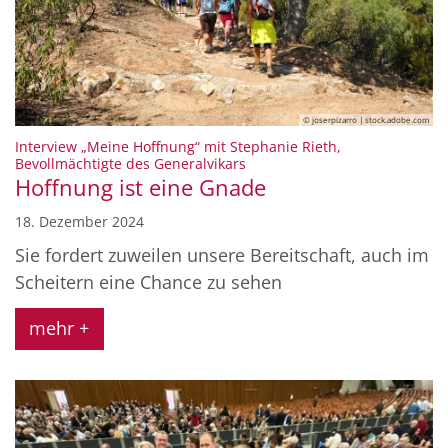
© joserpizarro | stock.adobe.com
Interview „Meine Hoffnung“ mit Stephanie Rieth,
:
Bevollmächtigte des Generalvikars
Hoffnung ist eine Gnade
18. Dezember 2024
Sie fordert zuweilen unsere Bereitschaft, auch im
Scheitern eine Chance zu sehen
mehr +