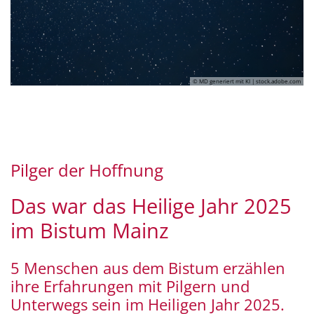
© MD generiert mit KI | stock.adobe.com
Das Heilige Jahr im Bistum
Mainz
Pilger der Hoffnung
Das war das Heilige Jahr 2025
im Bistum Mainz
5 Menschen aus dem Bistum erzählen
ihre Erfahrungen mit Pilgern und
Unterwegs sein im Heiligen Jahr 2025.