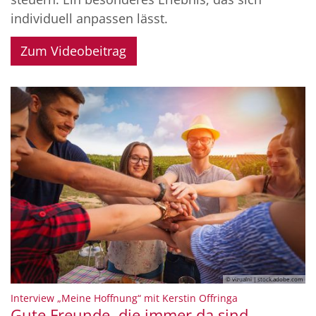
individuell anpassen lässt.
Zum Videobeitrag
© St. Maria Magdalena Ingelheim
© vizualni | stock.adobe.com
:
Interview „Meine Hoffnung“ mit Kerstin Offringa
Gute Freunde, die immer da sind