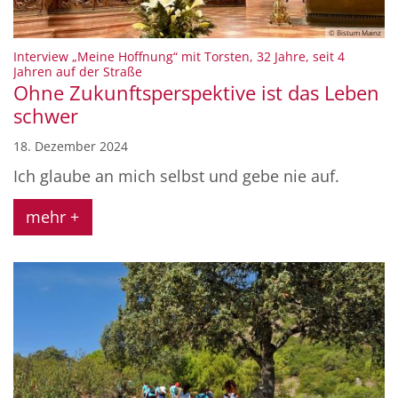
© Bistum Mainz
Interview „Meine Hoffnung“ mit Torsten, 32 Jahre, seit 4
:
Jahren auf der Straße
Ohne Zukunftsperspektive ist das Leben
schwer
18. Dezember 2024
Ich glaube an mich selbst und gebe nie auf.
mehr +