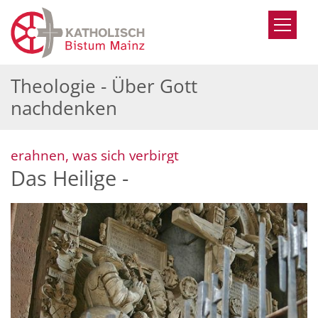
Zum Inhalt springen
Theologie - Über Gott
nachdenken
:
erahnen, was sich verbirgt
Das Heilige -