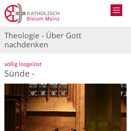
Zum Inhalt springen
Theologie - Über Gott
nachdenken
:
völlig losgelöst
Sünde -