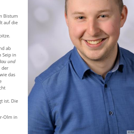
im Bistum
t auf die
itze.
nd ab
 Seip in
au und
 der
owie das
e
cht
 ist. Die
er-Olm in
n
© Fo