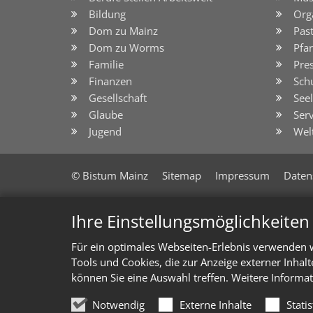
Bildung
Org
Dom zu Mainz
Pas
Dom zu Worms
Pfar
Familie
Pre
Finanzen
Sch
Gesellschaft
See
Glaube
Serv
Jugend
Wel
© Bistum Mainz
Sitemap
Impressum
Daten
Ihre Einstellungsmöglichkeite
Für ein optimales Webseiten-Erlebnis verwenden w
Tools und Cookies, die zur Anzeige externer Inhal
können Sie eine Auswahl treffen. Weitere Informat
Notwendig
Externe Inhalte
Stati