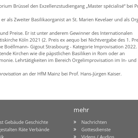
rium Brüssel den Exzellenzstudiengang „Master spécialisé“ bei Pr
 er als Zweiter Basilikaorganist an St. Marien Kevelaer und als Or
 und Preise. Er ist unter anderem Gewinner des Internationalen
iskirche Köln 2021 (2. Preis ex aequo bei Nichtvergabe des 1. Pre
gue Boëllmann- Gigout Strasbourg - Kategorie Improvisation 2022.
tende Kirchen wie die päpstlichen Basiliken in Rom oder an
rmonie. Lehrtätigkeiten im Bereich Orgelimprovisation im In- und
rovisation
an der HfM Mainz bei Prof. Hans-Jürgen Kaiser.
mehr
st Gebäude Geschichte
Nachrichten
gestalten Räte Verbände
Gottesdienste
ik
Videos / Audios