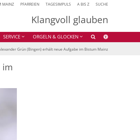
M MAINZ
PFARREIEN
TAGESIMPULS
A BIS Z
SUCHE
Klangvoll glauben
SERVICE
ORGELN & GLOCKEN
Alexander Grün (Bingen) erhält neue Aufgabe im Bistum Mainz
 im