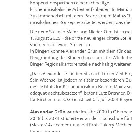
Kooperationspartnern eine nachhaltige
kirchenmusikalische Arbeit aufzubauen. In Mainz s
Zusammenarbeit mit dem Pastoralraum Mainz-City
musikalisches Konzept erarbeitet werden, das die 
Die neue Stelle in Mainz und Nieder-Olm ist – na
1. August 2025 - die dritte neu eingerichtete Stel
von neun auf zwölf Stellen ab.
In Bingen konnte Alexander Grün mit dem für das J
Neugründung des Kinderchores und der Wiederbele
Binger Regionalkantorenstelle nachhaltig weiteren
„Dass Alexander Grün bereits nach kurzer Zeit Binge
Sein Wechsel ist jedoch mit seiner besonderen Qua
des Instituts für Kirchenmusik im Bistum Mainz si
adäquat nachzubesetzen“, betont Lutz Brenner, Di
für Kirchenmusik. Grün ist seit 01. Juli 2024 Regi
Alexander Grün
wurde im Jahr 2000 in Oberhaus
2018 bis 2024 studierte er an der Hochschule für
(Master/ A- Examen), u.a. bei Prof. Thierry Mechle
Improvisation).