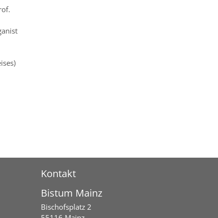
of.
ganist
ises)
Kontakt
Bistum Mainz
Bischofsplatz 2
55116
Mainz