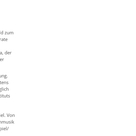
ald zum
rate
a, der
er
ung.
tens
glich
ituts
el. Von
enmusik
piel/