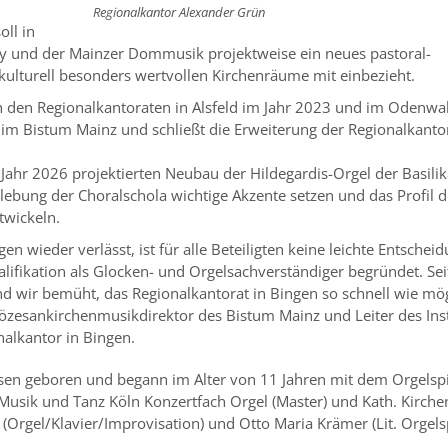
Regionalkantor Alexander Grün
oll in
 und der Mainzer Dommusik projektweise ein neues pastoral-
kulturell besonders wertvollen Kirchenräume mit einbezieht.
ch den Regionalkantoraten in Alsfeld im Jahr 2023 und im Odenw
le im Bistum Mainz und schließt die Erweiterung der Regionalkanto
ahr 2026 projektierten Neubau der Hildegardis-Orgel der Basilik
bung der Choralschola wichtige Akzente setzen und das Profil d
twickeln.
n wieder verlässt, ist für alle Beteiligten keine leichte Entscheid
lifikation als Glocken- und Orgelsachverständiger begründet. Sei
nd wir bemüht, das Regionalkantorat in Bingen so schnell wie mö
özesankirchenmusikdirektor des Bistum Mainz und Leiter des Inst
onalkantor in Bingen.
en geboren und begann im Alter von 11 Jahren mit dem Orgelspi
 Musik und Tanz Köln Konzertfach Orgel (Master) und Kath. Kirch
r (Orgel/Klavier/Improvisation) und Otto Maria Krämer (Lit. Orgels