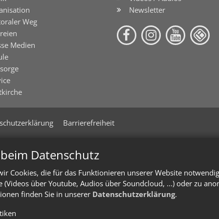
anisation
Newsletter
toraler Weg
reien
sse Medien
ule
lsorge
ice
tkirche
schutzerklärung
Barrierefreiheit
n beim Datenschutz
ir Cookies, die für das Funktionieren unserer Website notwendi
te (Videos über Youtube, Audios über Soundcloud, ...) oder zu an
ionen finden Sie in unserer
Datenschutzerklärung
.
stiken