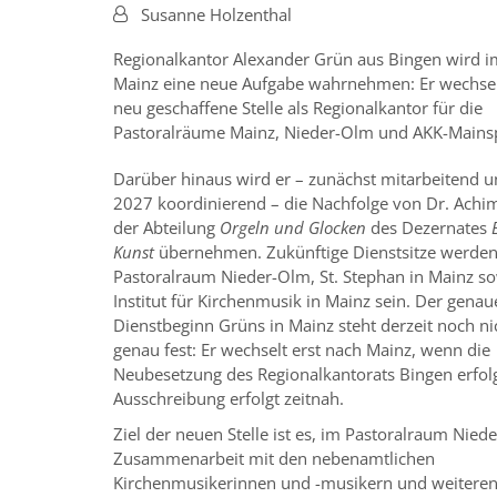
Von:
Susanne Holzenthal
Regionalkantor Alexander Grün aus Bingen wird 
Mainz eine neue Aufgabe wahrnehmen: Er wechsel
neu geschaffene Stelle als Regionalkantor für die
Pastoralräume Mainz, Nieder-Olm und AKK-Mainsp
Darüber hinaus wird er – zunächst mitarbeitend u
2027 koordinierend – die Nachfolge von Dr. Achim
der Abteilung
Orgeln und Glocken
des Dezernates
B
Kunst
übernehmen. Zukünftige Dienstsitze werden
Pastoralraum Nieder-Olm, St. Stephan in Mainz s
Institut für Kirchenmusik in Mainz sein. Der genau
Dienstbeginn Grüns in Mainz steht derzeit noch ni
genau fest: Er wechselt erst nach Mainz, wenn die
Neubesetzung des Regionalkantorats Bingen erfolgt
Ausschreibung erfolgt zeitnah.
Ziel der neuen Stelle ist es, im Pastoralraum Nied
Zusammenarbeit mit den nebenamtlichen
Kirchenmusikerinnen und -musikern und weitere