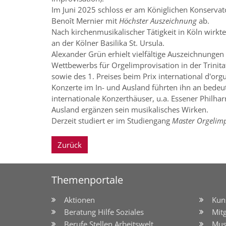
Im Juni 2025 schloss er am Königlichen Konservato
Benoît Mernier mit
Höchster Auszeichnung
ab.
Nach kirchenmusikalischer Tätigkeit in Köln wirkte
an der Kölner Basilika St. Ursula.
Alexander Grün erhielt vielfältige Auszeichnungen
Wettbewerbs für Orgelimprovisation in der Trinitat
sowie des 1. Preises beim Prix international d'or
Konzerte im In- und Ausland führten ihn an bedeu
internationale Konzerthäuser, u.a. Essener Philha
Ausland ergänzen sein musikalisches Wirken.
Derzeit studiert er im Studiengang
Master Orgelimp
Zurück
Themenportale
Aktionen
Kun
Beratung Hilfe Soziales
Mit
Berufe Stellen Arbeitswelt
Mus