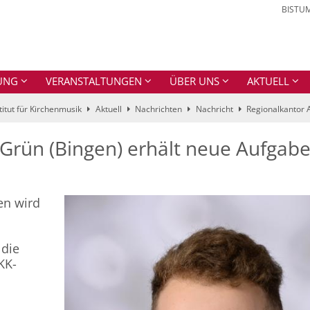
BISTU
UNG
VERANSTALTUNGEN
ÜBER UNS
AKTUELL
titut für Kirchenmusik
Aktuell
Nachrichten
Nachricht
Regionalkantor 
Grün (Bingen) erhält neue Aufgabe
en wird
 die
KK-