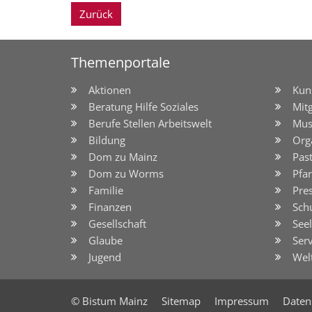
Zurück
Themenportale
Aktionen
Kun
Beratung Hilfe Soziales
Mit
Berufe Stellen Arbeitswelt
Mus
Bildung
Org
Dom zu Mainz
Pas
Dom zu Worms
Pfar
Familie
Pre
Finanzen
Sch
Gesellschaft
See
Glaube
Serv
Jugend
Wel
© Bistum Mainz
Sitemap
Impressum
Daten