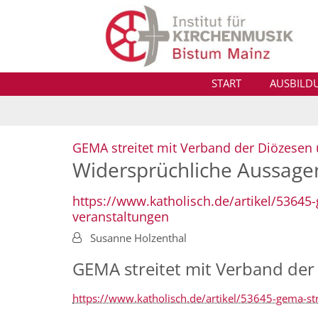
Zum Inhalt springen
START
AUSBILD
GEMA streitet mit Verband der Diözesen 
Widersprüchliche Aussage
https://www.katholisch.de/artikel/53645
veranstaltungen
Von:
Susanne Holzenthal
GEMA streitet mit Verband der
https://www.katholisch.de/artikel/53645-gema-st