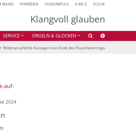
M MAINZ
PFARREIEN
TAGESIMPULS
A BIS Z
SUCHE
Klangvoll glauben
SERVICE
ORGELN & GLOCKEN
Widersprüchliche Aussagen zum Ende des Pauschalvertrags
k-auf-
Mai 2024
en
en