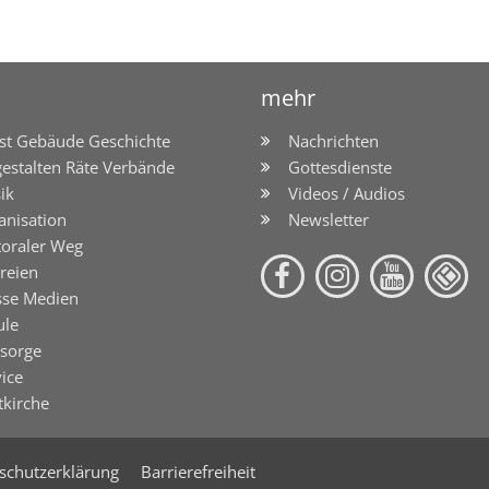
mehr
st Gebäude Geschichte
Nachrichten
gestalten Räte Verbände
Gottesdienste
ik
Videos / Audios
anisation
Newsletter
toraler Weg
reien
sse Medien
ule
lsorge
ice
tkirche
schutzerklärung
Barrierefreiheit