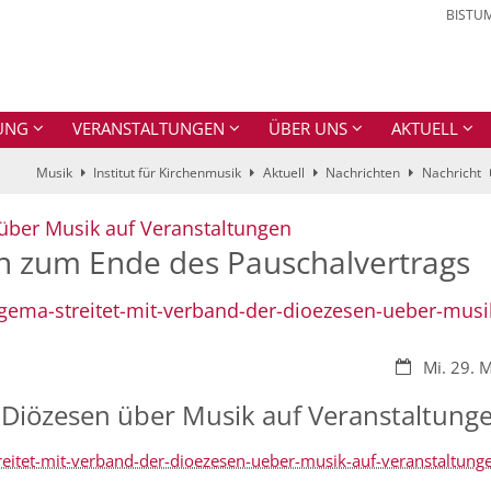
BISTU
UNG
VERANSTALTUNGEN
ÜBER UNS
AKTUELL
Musik
Institut für Kirchenmusik
Aktuell
Nachrichten
Nachricht
:
über Musik auf Veranstaltungen
n zum Ende des Pauschalvertrags
-gema-streitet-mit-verband-der-dioezesen-ueber-musi
Datum:
Mi. 29. 
 Diözesen über Musik auf Veranstaltung
reitet-mit-verband-der-dioezesen-ueber-musik-auf-veranstaltung