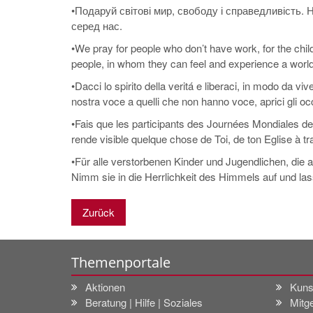
•Подаруй світові мир, свободу і справедливість.
серед нас.
•We pray for people who don’t have work, for the child
people, in whom they can feel and experience a world
•Dacci lo spirito della veritá e liberaci, in modo da viv
nostra voce a quelli che non hanno voce, aprici gli oc
•Fais que les participants des Journées Mondiales de l
rende visible quelque chose de Toi, de ton Eglise à 
•Für alle verstorbenen Kinder und Jugendlichen, die 
Nimm sie in die Herrlichkeit des Himmels auf und lass 
Zurück
Themenportale
Aktionen
Kuns
Beratung | Hilfe | Soziales
Mitge