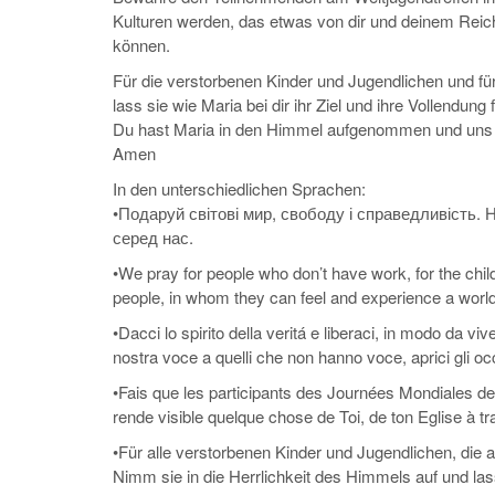
Kulturen werden, das etwas von dir und deinem Reic
können.
Für die verstorbenen Kinder und Jugendlichen und für
lass sie wie Maria bei dir ihr Ziel und ihre Vollendung 
Du hast Maria in den Himmel aufgenommen und uns an i
Amen
In den unterschiedlichen Sprachen:
•Подаруй світові мир, свободу і справедливість.
серед нас.
•We pray for people who don’t have work, for the child
people, in whom they can feel and experience a world
•Dacci lo spirito della veritá e liberaci, in modo da viv
nostra voce a quelli che non hanno voce, aprici gli oc
•Fais que les participants des Journées Mondiales de l
rende visible quelque chose de Toi, de ton Eglise à 
•Für alle verstorbenen Kinder und Jugendlichen, die 
Nimm sie in die Herrlichkeit des Himmels auf und lass 