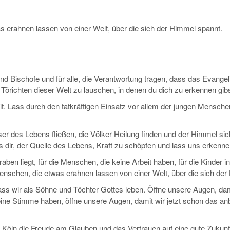
 erahnen lassen von einer Welt, über die sich der Himmel spannt.
t und Bischofe und für alle, die Verantwortung tragen, dass das Evange
richten dieser Welt zu lauschen, in denen du dich zu erkennen gibs
eit. Lass durch den tatkräftigen Einsatz vor allem der jungen Mens
r des Lebens fließen, die Völker Heilung finden und der Himmel sich 
 dir, der Quelle des Lebens, Kraft zu schöpfen und lass uns erkenne
aben liegt, für die Menschen, die keine Arbeit haben, für die Kinder i
enschen, die etwas erahnen lassen von einer Welt, über die sich de
ass wir als Söhne und Töchter Gottes leben. Öffne unsere Augen, dam
keine Stimme haben, öffne unsere Augen, damit wir jetzt schon das 
 Köln die Freude am Glauben und das Vertrauen auf eine gute Zukun