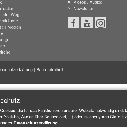
k
Videos / Audios
nisation
Newsletter
oraler Weg
oralräume
se | Medien
le
sorge
ice
kirche
nschutzerklärung
Barrierefreiheit
nschutz
Cookies, die für das Funktionieren unserer Website notwendig sind.
ber Youtube, Audios über Soundcloud, ...) oder zu anonymen Statisti
 unserer
Datenschutzerklärung
.