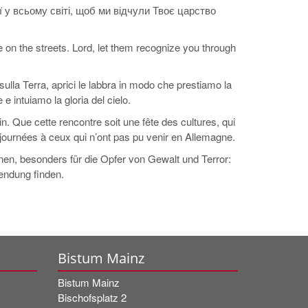
 у всьому світі, щоб ми відчули Твоє царство
ve on the streets. Lord, let them recognize you through
to sulla Terra, aprici le labbra in modo che prestiamo la
 intuiamo la gloria del cielo.
n. Que cette rencontre soit une fête des cultures, qui
journées à ceux qui n’ont pas pu venir en Allemagne.
enen, besonders für die Opfer von Gewalt und Terror:
lendung finden.
Bistum Mainz
Bistum Mainz
Bischofsplatz 2