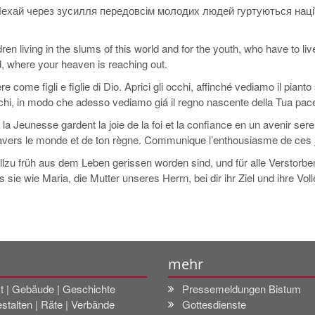
 Нехай через зусилля передовсім молодих людей гуртуються нації
ren living in the slums of this world and for the youth, who have to li
, where your heaven is reaching out.
ere come figli e figlie di Dio. Aprici gli occhi, affinché vediamo il pian
chi, in modo che adesso vediamo giá il regno nascente della Tua pace e
a Jeunesse gardent la joie de la foi et la confiance en un avenir serei
travers le monde et de ton règne. Communique l’enthousiasme de ces 
allzu früh aus dem Leben gerissen worden sind, und für alle Verstorb
sie wie Maria, die Mutter unseres Herrn, bei dir ihr Ziel und ihre Vol
mehr
t | Gebäude | Geschichte
Pressemeldungen Bistum
stalten | Räte | Verbände
Gottesdienste