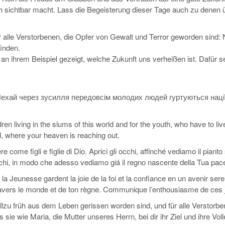
h sichtbar macht. Lass die Begeisterung dieser Tage auch zu denen
 alle Verstorbenen, die Opfer von Gewalt und Terror geworden sind: 
finden.
hrem Beispiel gezeigt, welche Zukunft uns verheißen ist. Dafür sei 
 Нехай через зусилля передовсім молодих людей гуртуються нації
ren living in the slums of this world and for the youth, who have to li
, where your heaven is reaching out.
ere come figli e figlie di Dio. Aprici gli occhi, affinché vediamo il pian
chi, in modo che adesso vediamo giá il regno nascente della Tua pace e
a Jeunesse gardent la joie de la foi et la confiance en un avenir serei
travers le monde et de ton règne. Communique l’enthousiasme de ces 
allzu früh aus dem Leben gerissen worden sind, und für alle Verstorb
sie wie Maria, die Mutter unseres Herrn, bei dir ihr Ziel und ihre Vol