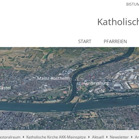
BISTU
Katholisc
START
PFARREIEN
astoralraum
Katholische Kirche AKK-Mainspitze
Aktuell
Newsletter
An