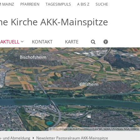
M MAINZ
PFARREIEN
TAGESIMPULS
A BIS Z
SUCHE
he Kirche AKK-Mainspitze
AKTUELL
KONTAKT
KARTE
© 2022 Google.Landsat/Copernicus.Data SIO, NOAA, US.S.Navy, NGA, GEBCO
- und Abmeldung
Newsletter Pastoralraum AKK-Mainspitze