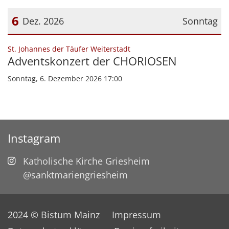
6
Dez. 2026
Sonntag
Datum: 6. Dezember 2026
:
St. Johannes der Täufer Weiterstadt
Adventskonzert der CHORIOSEN
Sonntag, 6. Dezember 2026 17:00
Instagram
Katholische Kirche Griesheim
@sanktmariengriesheim
2024 © Bistum Mainz
Impressum