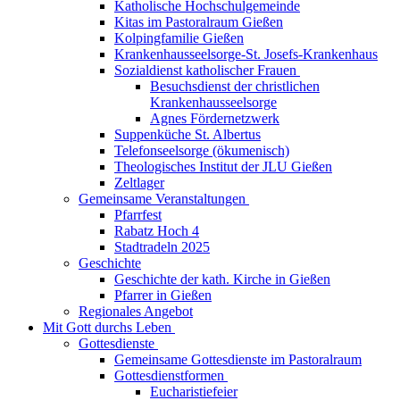
Katholische Hochschulgemeinde
Kitas im Pastoralraum Gießen
Kolpingfamilie Gießen
Krankenhausseelsorge-St. Josefs-Krankenhaus
Sozialdienst katholischer Frauen
Besuchsdienst der christlichen
Krankenhausseelsorge
Agnes Fördernetzwerk
Suppenküche St. Albertus
Telefonseelsorge (ökumenisch)
Theologisches Institut der JLU Gießen
Zeltlager
Gemeinsame Veranstaltungen
Pfarrfest
Rabatz Hoch 4
Stadtradeln 2025
Geschichte
Geschichte der kath. Kirche in Gießen
Pfarrer in Gießen
Regionales Angebot
Mit Gott durchs Leben
Gottesdienste
Gemeinsame Gottesdienste im Pastoralraum
Gottesdienstformen
Eucharistiefeier