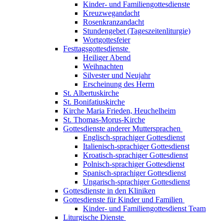
Kinder- und Familiengottesdienste
Kreuzwegandacht
Rosenkranzandacht
Stundengebet (Tageszeitenliturgie)
Wortgottesfeier
Festtagsgottesdienste
Heiliger Abend
Weihnachten
Silvester und Neujahr
Erscheinung des Herrn
St. Albertuskirche
St. Bonifatiuskirche
Kirche Maria Frieden, Heuchelheim
St. Thomas-Morus-Kirche
Gottesdienste anderer Muttersprachen
Englisch-sprachiger Gottesdienst
Italienisch-sprachiger Gottesdienst
Kroatisch-sprachiger Gottesdienst
Polnisch-sprachiger Gottesdienst
Spanisch-sprachiger Gottesdienst
Ungarisch-sprachiger Gottesdienst
Gottesdienste in den Kliniken
Gottesdienste für Kinder und Familien
Kinder- und Familiengottesdienst Team
Liturgische Dienste