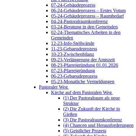
07-24-Gebäudeprozess
06-24-Gebäudeprozess – Erstes Votum
05-24-Gebäudeprozess – Raumbedarf
04-24-Pastoralraumkonferenz
03-24-Beratung in den Gemeinden
02-24-Thematisches Arbeiten in den
Gemeinden
12-23-Info-Stellwände
11-23-Gebaeudeprozess
10-23-Zwischenbilanz
09-23-Verlängerung der Amtszeit
08-23-Pfarreigründung 01.01.2026
07-23-Pfarreigründung
06-23-Gebaeudeprozess
05-23-Monatliche Vermeldungen
Pastoraler Weg
Kirche auf dem Pastoralen Weg
(1) Der Pastoralraum als neue
Struktur
(2) Die Zukunft der Kirche in
Gießen
(3) Die Pastoralraumkonferenz
(4) Chancen und Herausforderungen
(5) Geistlicher Prozess