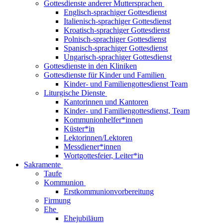
Gottesdienste anderer Muttersprachen
Englisch-sprachiger Gottesdienst
Italienisch-sprachiger Gottesdienst
Kroatisch-sprachiger Gottesdienst
Polnisch-sprachiger Gottesdienst
Spanisch-sprachiger Gottesdienst
Ungarisch-sprachiger Gottesdienst
Gottesdienste in den Kliniken
Gottesdienste für Kinder und Familien
Kinder- und Familiengottesdienst Team
Liturgische Dienste
Kantorinnen und Kantoren
Kinder- und Familiengottesdienst, Team
Kommunionhelfer*innen
Küster*in
Lektorinnen/Lektoren
Messdiener*innen
Wortgottesfeier, Leiter*in
Sakramente
Taufe
Kommunion
Erstkommunionvorbereitung
Firmung
Ehe
Ehejubiläum