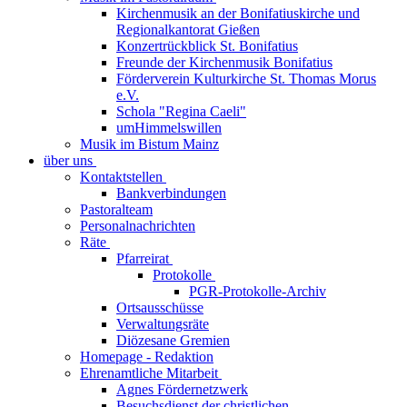
Kirchenmusik an der Bonifatiuskirche und
Regionalkantorat Gießen
Konzertrückblick St. Bonifatius
Freunde der Kirchenmusik Bonifatius
Förderverein Kulturkirche St. Thomas Morus
e.V.
Schola "Regina Caeli"
umHimmelswillen
Musik im Bistum Mainz
über uns
Kontaktstellen
Bankverbindungen
Pastoralteam
Personalnachrichten
Räte
Pfarreirat
Protokolle
PGR-Protokolle-Archiv
Ortsausschüsse
Verwaltungsräte
Diözesane Gremien
Homepage - Redaktion
Ehrenamtliche Mitarbeit
Agnes Fördernetzwerk
Besuchsdienst der christlichen