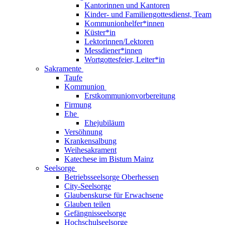
Kantorinnen und Kantoren
Kinder- und Familiengottesdienst, Team
Kommunionhelfer*innen
Küster*in
Lektorinnen/Lektoren
Messdiener*innen
Wortgottesfeier, Leiter*in
Sakramente
Taufe
Kommunion
Erstkommunionvorbereitung
Firmung
Ehe
Ehejubiläum
Versöhnung
Krankensalbung
Weihesakrament
Katechese im Bistum Mainz
Seelsorge
Betriebsseelsorge Oberhessen
City-Seelsorge
Glaubenskurse für Erwachsene
Glauben teilen
Gefängnisseelsorge
Hochschulseelsorge