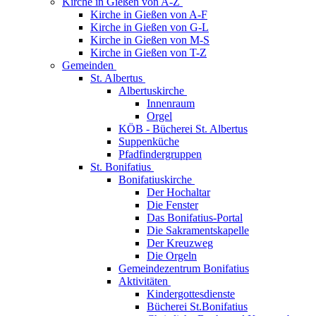
Kirche in Gießen von A-Z
Kirche in Gießen von A-F
Kirche in Gießen von G-L
Kirche in Gießen von M-S
Kirche in Gießen von T-Z
Gemeinden
St. Albertus
Albertuskirche
Innenraum
Orgel
KÖB - Bücherei St. Albertus
Suppenküche
Pfadfindergruppen
St. Bonifatius
Bonifatiuskirche
Der Hochaltar
Die Fenster
Das Bonifatius-Portal
Die Sakramentskapelle
Der Kreuzweg
Die Orgeln
Gemeindezentrum Bonifatius
Aktivitäten
Kindergottesdienste
Bücherei St.Bonifatius