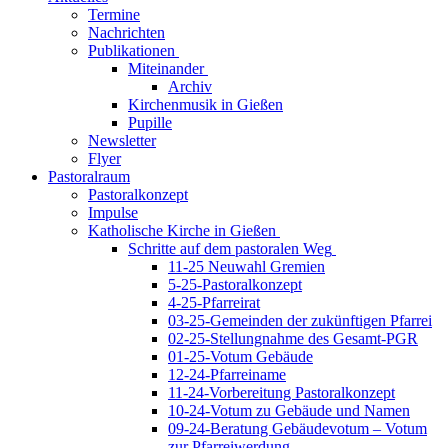
Termine
Nachrichten
Publikationen
Miteinander
Archiv
Kirchenmusik in Gießen
Pupille
Newsletter
Flyer
Pastoralraum
Pastoralkonzept
Impulse
Katholische Kirche in Gießen
Schritte auf dem pastoralen Weg
11-25 Neuwahl Gremien
5-25-Pastoralkonzept
4-25-Pfarreirat
03-25-Gemeinden der zukünftigen Pfarrei
02-25-Stellungnahme des Gesamt-PGR
01-25-Votum Gebäude
12-24-Pfarreiname
11-24-Vorbereitung Pastoralkonzept
10-24-Votum zu Gebäude und Namen
09-24-Beratung Gebäudevotum – Votum
zur Pfarreiwerdung