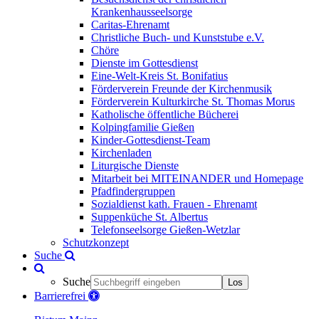
Krankenhausseelsorge
Caritas-Ehrenamt
Christliche Buch- und Kunststube e.V.
Chöre
Dienste im Gottesdienst
Eine-Welt-Kreis St. Bonifatius
Förderverein Freunde der Kirchenmusik
Förderverein Kulturkirche St. Thomas Morus
Katholische öffentliche Bücherei
Kolpingfamilie Gießen
Kinder-Gottesdienst-Team
Kirchenladen
Liturgische Dienste
Mitarbeit bei MITEINANDER und Homepage
Pfadfindergruppen
Sozialdienst kath. Frauen - Ehrenamt
Suppenküche St. Albertus
Telefonseelsorge Gießen-Wetzlar
Schutzkonzept
Suche
Suche
Los
Barrierefrei