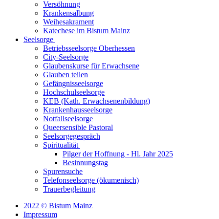
Versöhnung
Krankensalbung
Weihesakrament
Katechese im Bistum Mainz
Seelsorge
Betriebsseelsorge Oberhessen
City-Seelsorge
Glaubenskurse für Erwachsene
Glauben teilen
Gefängnisseelsorge
Hochschulseelsorge
KEB (Kath. Erwachsenenbildung)
Krankenhausseelsorge
Notfallseelsorge
Queersensible Pastoral
Seelsorgegespräch
Spiritualität
Pilger der Hoffnung - Hl. Jahr 2025
Besinnungstag
Spurensuche
Telefonseelsorge (ökumenisch)
Trauerbegleitung
2022 © Bistum Mainz
Impressum