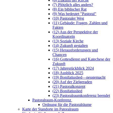
(6) Zukunft der Kirche
(7) Plötzlich alles anders?
(8) Ein biblischer Rat
(9) Was bedeutet "Pastoral"
(10) Pastoraler Weg
(11) Gebäude: Fragen, Zahlen und
Fakten
(12) Aus der Perspektive der
Koordinatorin
(13) Soziale Kirche
(14) Zukunft gestalten
(15) Herausforderungen und
Chancen
(16) Gottesdienst und Katechese der
Zukunft
(17) Jahresrückblick 2024
(18) Ausblick 2025
(19) Bonifatiuslied—neugemacht
(20) Auf der Zielgeraden
(21) Pastoralkonzept
(22) Bonifatiuslied
(23) Pastoralraumkonferenz beendet
Pastoralraum-Konferenz
Ordnung für die Pastoralräume
Karte der Standorte im Patoralraum