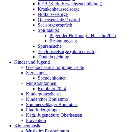
KEB (Kath. Erwachsenenbildung)
Krankenhausseelsorge
Notfallseelsorge
Queersensible Pastoral
Seelsorgegespräch
Spiritualität
Pilger der Hoffnung - Hl. Jahr 2025
Besinnungstag
Spurensuche
Telefonseelsorge (ökumenisch)
Trauerbegleitung
Kinder und Jugend
Gesprächskreis für junge Leute
Sternsinger
Spendenkonten
Ministrant:innen
Romfahrt 2024
Kindergottesdienst
Kinderchor Bonissimo
Sommerzeltlager Bonifatius
Pfadfindergruppen
Kath. Jugendbüro Oberhessen
Prävention
Kirchenmusik
Musik im Pastoralraum