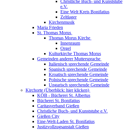
Christliche Buch- und Kunststube
e.V.
Eine Welt Kreis Bonifatius
Zeltlager
Kirchenmusik
Maria Frieden
St. Thomas Morus
Thomas Morus Kirche
Innenraum
Orgel
Kulturkirche Thomas Morus
Gemeinden anderer Muttersprache
Italienisch sprechende Gemeinde
Spanisch sprechende Gemeinde
Kroatisch sprechende Gemeinde
Polnische sprechende Gemeinde
Ungarisch sprechende Gemeinde
Kirchorte (Überblick: hier klicken)
KÖB - Bücherei St. Albertus
Bücherei St. Bonifatius
Caritasverband Gießen
Christliche Buch- und Kunststube e.V.
Gießen City
Eine-Welt-Laden St. Bonifatius
Justizvollzugsanstalt Gießen