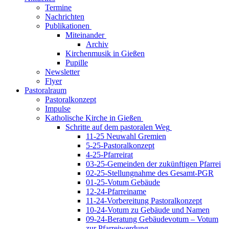
Termine
Nachrichten
Publikationen
Miteinander
Archiv
Kirchenmusik in Gießen
Pupille
Newsletter
Flyer
Pastoralraum
Pastoralkonzept
Impulse
Katholische Kirche in Gießen
Schritte auf dem pastoralen Weg
11-25 Neuwahl Gremien
5-25-Pastoralkonzept
4-25-Pfarreirat
03-25-Gemeinden der zukünftigen Pfarrei
02-25-Stellungnahme des Gesamt-PGR
01-25-Votum Gebäude
12-24-Pfarreiname
11-24-Vorbereitung Pastoralkonzept
10-24-Votum zu Gebäude und Namen
09-24-Beratung Gebäudevotum – Votum
zur Pfarreiwerdung