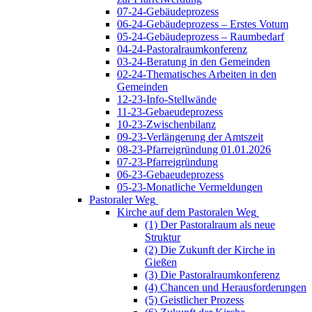
07-24-Gebäudeprozess
06-24-Gebäudeprozess – Erstes Votum
05-24-Gebäudeprozess – Raumbedarf
04-24-Pastoralraumkonferenz
03-24-Beratung in den Gemeinden
02-24-Thematisches Arbeiten in den
Gemeinden
12-23-Info-Stellwände
11-23-Gebaeudeprozess
10-23-Zwischenbilanz
09-23-Verlängerung der Amtszeit
08-23-Pfarreigründung 01.01.2026
07-23-Pfarreigründung
06-23-Gebaeudeprozess
05-23-Monatliche Vermeldungen
Pastoraler Weg
Kirche auf dem Pastoralen Weg
(1) Der Pastoralraum als neue
Struktur
(2) Die Zukunft der Kirche in
Gießen
(3) Die Pastoralraumkonferenz
(4) Chancen und Herausforderungen
(5) Geistlicher Prozess