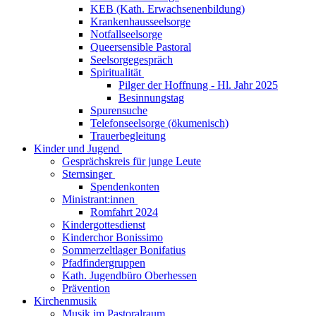
KEB (Kath. Erwachsenenbildung)
Krankenhausseelsorge
Notfallseelsorge
Queersensible Pastoral
Seelsorgegespräch
Spiritualität
Pilger der Hoffnung - Hl. Jahr 2025
Besinnungstag
Spurensuche
Telefonseelsorge (ökumenisch)
Trauerbegleitung
Kinder und Jugend
Gesprächskreis für junge Leute
Sternsinger
Spendenkonten
Ministrant:innen
Romfahrt 2024
Kindergottesdienst
Kinderchor Bonissimo
Sommerzeltlager Bonifatius
Pfadfindergruppen
Kath. Jugendbüro Oberhessen
Prävention
Kirchenmusik
Musik im Pastoralraum