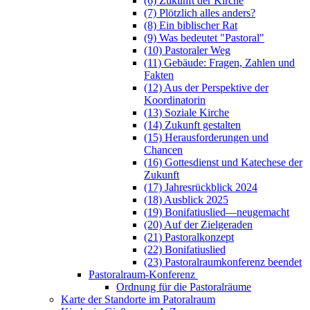
(6) Zukunft der Kirche
(7) Plötzlich alles anders?
(8) Ein biblischer Rat
(9) Was bedeutet "Pastoral"
(10) Pastoraler Weg
(11) Gebäude: Fragen, Zahlen und
Fakten
(12) Aus der Perspektive der
Koordinatorin
(13) Soziale Kirche
(14) Zukunft gestalten
(15) Herausforderungen und
Chancen
(16) Gottesdienst und Katechese der
Zukunft
(17) Jahresrückblick 2024
(18) Ausblick 2025
(19) Bonifatiuslied—neugemacht
(20) Auf der Zielgeraden
(21) Pastoralkonzept
(22) Bonifatiuslied
(23) Pastoralraumkonferenz beendet
Pastoralraum-Konferenz
Ordnung für die Pastoralräume
Karte der Standorte im Patoralraum