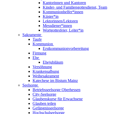
Kantorinnen und Kantoren
Kinder- und Familiengottesdienst, Team
Kommunionhelfer*innen
Küster*in
Lektorinnen/Lektoren
Messdiener*innen
Wortgottesfeier, Leiter*in
Sakramente
Taufe
Kommunion
Erstkommunionvorbereitung
Firmung
Ehe
Ehejubiläum
Versöhnung
Krankensalbung
Weihesakrament
Katechese im Bistum Mainz
Seelsorge
Betriebsseelsorge Oberhessen
City-Seelsorge
Glaubenskurse für Erwachsene
Glauben teilen
Gefängnisseelsorge
Hochschulseelsorge