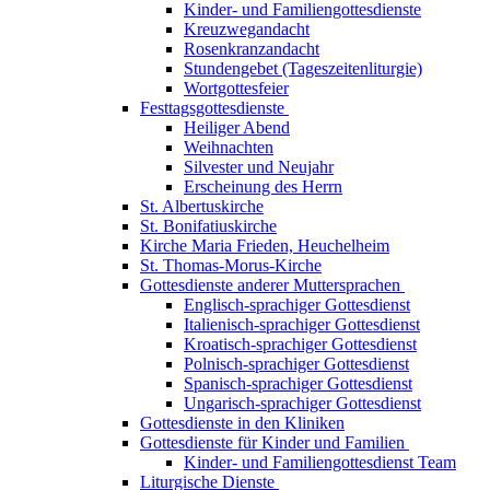
Kinder- und Familiengottesdienste
Kreuzwegandacht
Rosenkranzandacht
Stundengebet (Tageszeitenliturgie)
Wortgottesfeier
Festtagsgottesdienste
Heiliger Abend
Weihnachten
Silvester und Neujahr
Erscheinung des Herrn
St. Albertuskirche
St. Bonifatiuskirche
Kirche Maria Frieden, Heuchelheim
St. Thomas-Morus-Kirche
Gottesdienste anderer Muttersprachen
Englisch-sprachiger Gottesdienst
Italienisch-sprachiger Gottesdienst
Kroatisch-sprachiger Gottesdienst
Polnisch-sprachiger Gottesdienst
Spanisch-sprachiger Gottesdienst
Ungarisch-sprachiger Gottesdienst
Gottesdienste in den Kliniken
Gottesdienste für Kinder und Familien
Kinder- und Familiengottesdienst Team
Liturgische Dienste