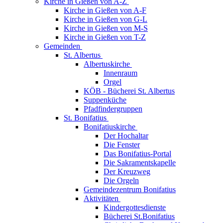
Kirche in Gießen von A-Z
Kirche in Gießen von A-F
Kirche in Gießen von G-L
Kirche in Gießen von M-S
Kirche in Gießen von T-Z
Gemeinden
St. Albertus
Albertuskirche
Innenraum
Orgel
KÖB - Bücherei St. Albertus
Suppenküche
Pfadfindergruppen
St. Bonifatius
Bonifatiuskirche
Der Hochaltar
Die Fenster
Das Bonifatius-Portal
Die Sakramentskapelle
Der Kreuzweg
Die Orgeln
Gemeindezentrum Bonifatius
Aktivitäten
Kindergottesdienste
Bücherei St.Bonifatius