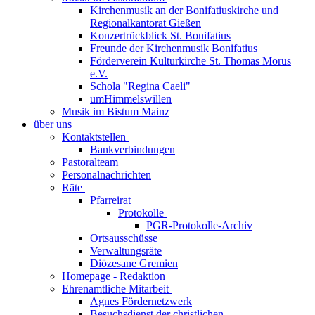
Kirchenmusik an der Bonifatiuskirche und
Regionalkantorat Gießen
Konzertrückblick St. Bonifatius
Freunde der Kirchenmusik Bonifatius
Förderverein Kulturkirche St. Thomas Morus
e.V.
Schola "Regina Caeli"
umHimmelswillen
Musik im Bistum Mainz
über uns
Kontaktstellen
Bankverbindungen
Pastoralteam
Personalnachrichten
Räte
Pfarreirat
Protokolle
PGR-Protokolle-Archiv
Ortsausschüsse
Verwaltungsräte
Diözesane Gremien
Homepage - Redaktion
Ehrenamtliche Mitarbeit
Agnes Fördernetzwerk
Besuchsdienst der christlichen