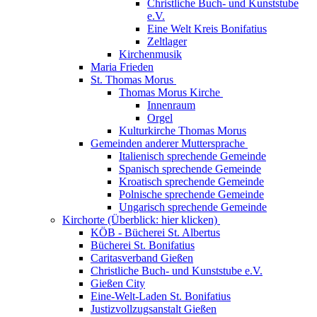
Christliche Buch- und Kunststube
e.V.
Eine Welt Kreis Bonifatius
Zeltlager
Kirchenmusik
Maria Frieden
St. Thomas Morus
Thomas Morus Kirche
Innenraum
Orgel
Kulturkirche Thomas Morus
Gemeinden anderer Muttersprache
Italienisch sprechende Gemeinde
Spanisch sprechende Gemeinde
Kroatisch sprechende Gemeinde
Polnische sprechende Gemeinde
Ungarisch sprechende Gemeinde
Kirchorte (Überblick: hier klicken)
KÖB - Bücherei St. Albertus
Bücherei St. Bonifatius
Caritasverband Gießen
Christliche Buch- und Kunststube e.V.
Gießen City
Eine-Welt-Laden St. Bonifatius
Justizvollzugsanstalt Gießen