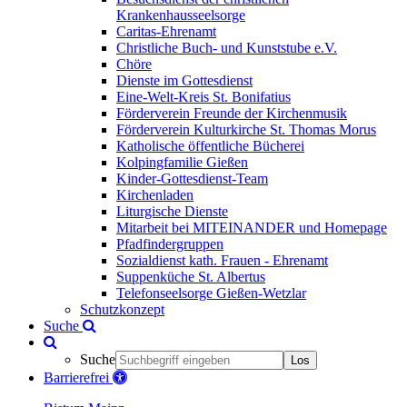
Krankenhausseelsorge
Caritas-Ehrenamt
Christliche Buch- und Kunststube e.V.
Chöre
Dienste im Gottesdienst
Eine-Welt-Kreis St. Bonifatius
Förderverein Freunde der Kirchenmusik
Förderverein Kulturkirche St. Thomas Morus
Katholische öffentliche Bücherei
Kolpingfamilie Gießen
Kinder-Gottesdienst-Team
Kirchenladen
Liturgische Dienste
Mitarbeit bei MITEINANDER und Homepage
Pfadfindergruppen
Sozialdienst kath. Frauen - Ehrenamt
Suppenküche St. Albertus
Telefonseelsorge Gießen-Wetzlar
Schutzkonzept
Suche
Suche
Los
Barrierefrei