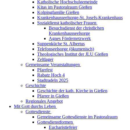
Katholische Hochschulgemeinde
Kitas im Pastoralraum Gießen
Kolpingfamilie Gießen
Krankenhausseelsorge-St. Josefs-Krankenhaus
Sozialdienst katholischer Frauen
Besuchsdienst der christlichen
Krankenhausseelsorge
Agnes Fördernetzwerk
Suppenküche St. Albertus
Telefonseelsorge (ökumenisch)
Theologisches Institut der JLU Gießen
Zeltlager
Gemeinsame Veranstaltungen
Pfarrfest
Rabatz Hoch 4
Stadtradeln 2025
Geschichte
Geschichte der kath. Kirche in Gießen
Pfarrer in Gießen
Regionales Angebot
Mit Gott durchs Leben
Gottesdienste
Gemeinsame Gottesdienste im Pastoralraum
Gottesdienstformen
Eucharistiefeier