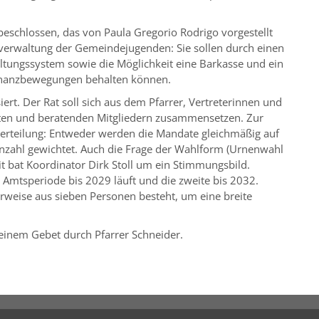
beschlossen, das von Paula Gregorio Rodrigo vorgestellt
nzverwaltung der Gemeindejugenden: Sie sollen durch einen
altungssystem sowie die Möglichkeit eine Barkasse und ein
 Finanzbewegungen behalten können.
ert. Der Rat soll sich aus dem Pfarrer, Vertreterinnen und
ten und beratenden Mitgliedern zusammensetzen. Zur
zverteilung: Entweder werden die Mandate gleichmäßig auf
enzahl gewichtet. Auch die Frage der Wahlform (Urnenwahl
it bat Koordinator Dirk Stoll um ein Stimmungsbild.
 Amtsperiode bis 2029 läuft und die zweite bis 2032.
rweise aus sieben Personen besteht, um eine breite
einem Gebet durch Pfarrer Schneider.