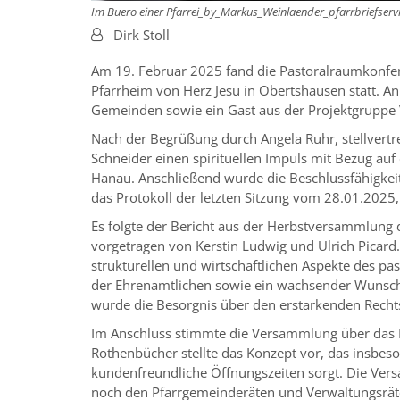
Im Buero einer Pfarrei_by_Markus_Weinlaender_pfarrbriefserv
Von:
Dirk Stoll
Am 19. Februar 2025 fand die Pastoralraumkonf
Pfarrheim von Herz Jesu in Obertshausen statt. A
Gemeinden sowie ein Gast aus der Projektgruppe V
Nach der Begrüßung durch Angela Ruhr, stellvertr
Schneider einen spirituellen Impuls mit Bezug auf
Hanau. Anschließend wurde die Beschlussfähigkei
das Protokoll der letzten Sitzung vom 28.01.2025
Es folgte der Bericht aus der Herbstversammlung d
vorgetragen von Kerstin Ludwig und Ulrich Picard
strukturellen und wirtschaftlichen Aspekte des p
der Ehrenamtlichen sowie ein wachsender Wunsch
wurde die Besorgnis über den erstarkenden Recht
Im Anschluss stimmte die Versammlung über das 
Rothenbücher stellte das Konzept vor, das insbeso
kundenfreundliche Öffnungszeiten sorgt. Die Ve
noch den Pfarrgemeinderäten und Verwaltungsräte