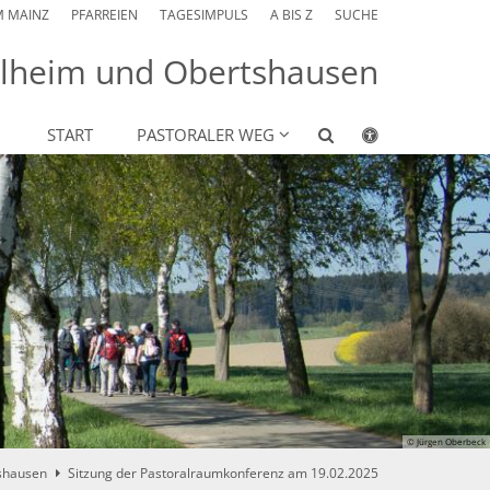
M MAINZ
PFARREIEN
TAGESIMPULS
A BIS Z
SUCHE
ühlheim und Obertshausen
START
PASTORALER WEG
© Jürgen Oberbeck
shausen
Sitzung der Pastoralraumkonferenz am 19.02.2025