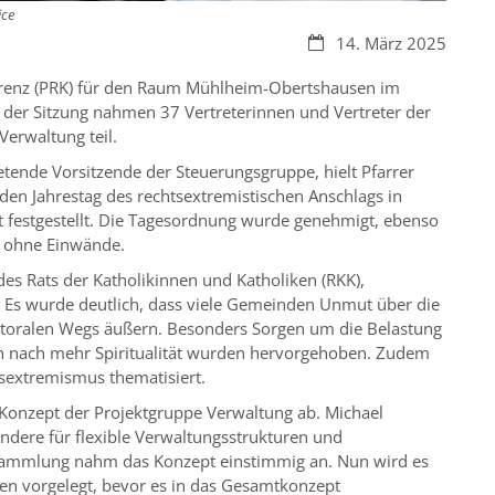
ice
Datum:
14. März 2025
erenz (PRK) für den Raum Mühlheim-Obertshausen im
n der Sitzung nahmen 37 Vertreterinnen und Vertreter der
erwaltung teil.
etende Vorsitzende der Steuerungsgruppe, hielt Pfarrer
 den Jahrestag des rechtsextremistischen Anschlags in
t festgestellt. Die Tagesordnung wurde genehmigt, ebenso
, ohne Einwände.
es Rats der Katholikinnen und Katholiken (RKK),
. Es wurde deutlich, dass viele Gemeinden Unmut über die
astoralen Wegs äußern. Besonders Sorgen um die Belastung
 nach mehr Spiritualität wurden hervorgehoben. Zudem
sextremismus thematisiert.
Konzept der Projektgruppe Verwaltung ab. Michael
ndere für flexible Verwaltungsstrukturen und
rsammlung nahm das Konzept einstimmig an. Nun wird es
n vorgelegt, bevor es in das Gesamtkonzept