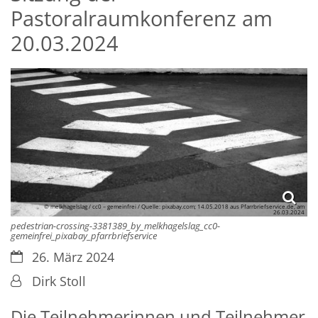
Pastoralraumkonferenz am
20.03.2024
© melkhagelslag / cc0 – gemeinfrei / Quelle: pixabay.com; 14.05.2018 aus Pfarrbriefservice.de, am
26.03.2024
pedestrian-crossing-3381389_by_melkhagelslag_cc0-
gemeinfrei_pixabay_pfarrbriefservice
Datum:
26. März 2024
Von:
Dirk Stoll
Die Teilnehmerinnen und Teilnehmer