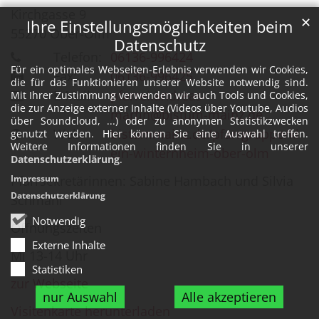
Kirchgasse 9
✕
Ihre Einstellungsmöglichkeiten beim
55270
Ober-Olm
Datenschutz
Telefon:
06136-996424
Für ein optimales Webseiten-Erlebnis verwenden wir Cookies,
Fax:
06136-996425
die für das Funktionieren unserer Website notwendig sind.
E-Mail:
pfarrei.andreas-
Mit Ihrer Zustimmung verwenden wir auch Tools und Cookies,
die zur Anzeige externer Inhalte (Videos über Youtube, Audios
martin@bistum-mainz.de
über Soundcloud, ...) oder zu anonymen Statistikzwecken
Web:
bistummainz.de/pfarrgruppe/kl
genutzt werden. Hier können Sie eine Auswahl treffen.
Weitere Informationen finden Sie in unserer
ein-winternheim-ober-olm
Datenschutzerklärung
.
Pfarrsekretärinnen: Sabine Hambach und Silvia
Impressum
Datenschutzerklärung
Schmahl
Notwendig
Öffnungszeiten
Externe Inhalte
Mi 13-14 Uhr
Statistiken
zur Webseite
nur Auswahl
Alle akzeptieren
Visitenkarte herunterladen