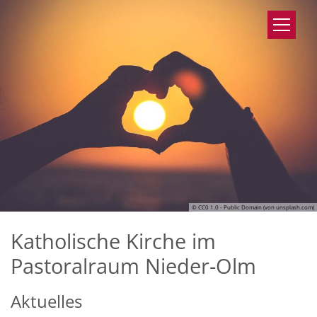
Zum Inhalt springen
© CC0 1.0 - Public Domain (von unsplash.com)
Katholische Kirche im
Pastoralraum Nieder-Olm
Aktuelles