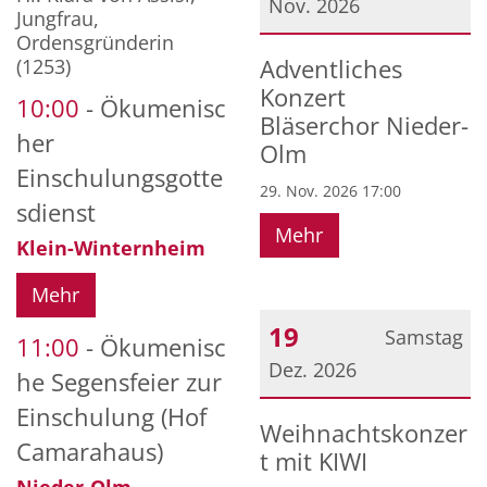
Nov. 2026
Jungfrau,
Ordensgründerin
Datum: 29. November 2
(1253)
Adventliches
Konzert
10:00
Ökumenisc
Bläserchor Nieder-
her
Olm
Einschulungsgotte
29. Nov. 2026 17:00
sdienst
Mehr
Klein-Winternheim
Mehr
19
Samstag
11:00
Ökumenisc
Dez. 2026
he Segensfeier zur
Einschulung (Hof
Datum: 19. Dezember 20
Weihnachtskonzer
Camarahaus)
t mit KIWI