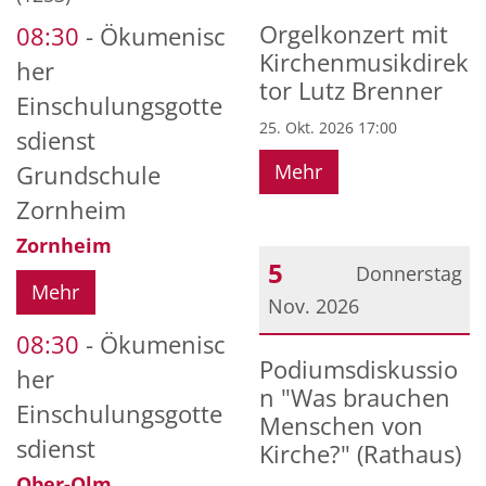
Datum: 25. Oktober 2026
Orgelkonzert mit
08:30
Ökumenisc
Kirchenmusikdirek
her
tor Lutz Brenner
Einschulungsgotte
25. Okt. 2026 17:00
sdienst
Mehr
Grundschule
Zornheim
Zornheim
5
Donnerstag
Mehr
Nov. 2026
08:30
Ökumenisc
Datum: 5. November 20
Podiumsdiskussio
her
n "Was brauchen
Einschulungsgotte
Menschen von
sdienst
Kirche?" (Rathaus)
Ober-Olm