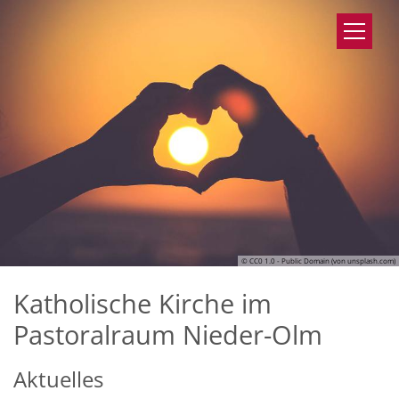
Zum Inhalt springen
© CC0 1.0 - Public Domain (von unsplash.com)
Katholische Kirche im
Pastoralraum Nieder-Olm
Aktuelles