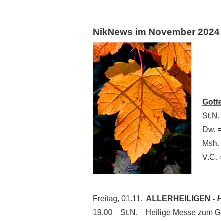
NikNews im November 2024
Gott
St.N. 
Dw. = 
Msh. 
V.C. =
Freitag, 01.11.
ALLERHEILIGEN
- 
19.00 St.N. Heilige Messe zum G