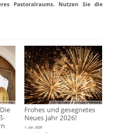
eres Pastoralraums. Nutzen Sie die
ie Sternsinger
© Michael Wittenbruch / www.pfarrbriefservice.de
 Die
Frohes und gesegnetes
ß-
Neues Jahr 2026!
rn
1. Jan. 2026