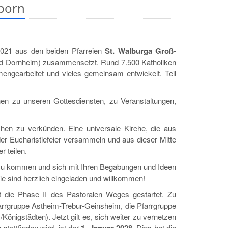
lborn
2021 aus den beiden Pfarreien
St. Walburga Groß-
nd Dornheim) zusammensetzt. Rund 7.500 Katholiken
engearbeitet und vieles gemeinsam entwickelt. Teil
onen zu unseren Gottesdiensten, zu Veranstaltungen,
hen zu verkünden. Eine universale Kirche, die aus
er Eucharistiefeier versammeln und aus dieser Mitte
 teilen.
h zu kommen und sich mit Ihren Begabungen und Ideen
ie sind herzlich eingeladen und willkommen!
it die Phase II des Pastoralen Weges gestartet. Zu
rgruppe Astheim-Trebur-Geinsheim, die Pfarrgruppe
önigstädten). Jetzt gilt es, sich weiter zu vernetzen
stattfinden wird, ist der
. Dies hat die