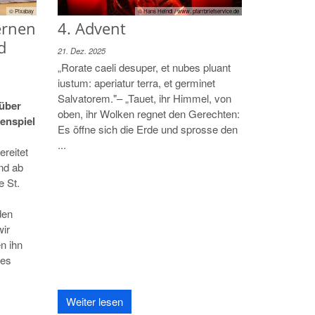
© Hans Heindl / www. pfarrbriefservice.de
© Pixabay
4. Advent
ernen
d
21. Dez. 2025
„Rorate caeli desuper, et nubes pluant
iustum: aperiatur terra, et germinet
Salvatorem."– „Tauet, ihr Himmel, von
über
oben, ihr Wolken regnet den Gerechten:
enspiel
Es öffne sich die Erde und sprosse den
...
reitet
end ab
e St.
den
wir
n ihn
des
Weiter lesen