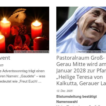
© Hans Heindl / www.pfarrbriefservice.de
© Manfred Ferrari / Ökumenisches H
vent
Pastoralraum Groß-
Gerau Mitte wird am
025
Januar 2028 zur Pfar
te Adventssonntag trägt einen
„Heilige Teresa von
ren Namen: „Gaudete“ – was
bedeutet wie „Freut Euch! ...
Kalkutta, Gerauer L
12. Dez. 2025
Bistumsleitung bestätigt
Namenswahl