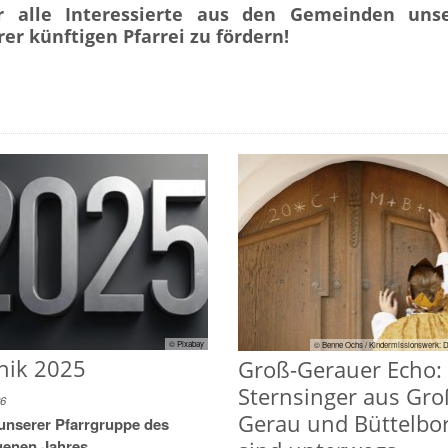
r alle Interessierte aus den Gemeinden uns
r künftigen Pfarrei zu fördern!
© Pixabay
© Benne Ochs / Kindermissionswerk: D
nik 2025
Groß-Gerauer Echo:
Sternsinger aus Gro
26
Gerau und Büttelbo
unserer Pfarrgruppe des
genen Jahres