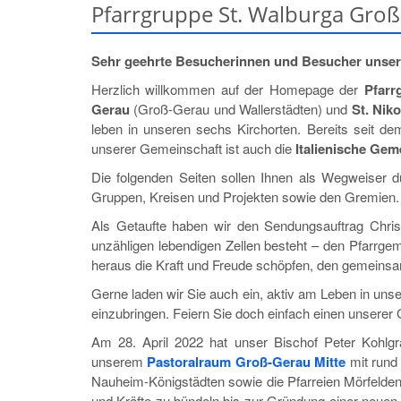
Pfarrgruppe St. Walburga Groß-
Sehr geehrte Besucherinnen und Besucher unse
Herzlich willkommen auf der Homepage der
Pfarr
Gerau
(Groß-Gerau und Wallerstädten) und
St. Nik
leben in unseren sechs Kirchorten. Bereits seit d
unserer Gemeinschaft ist auch die
Italienische Gem
Die folgenden Seiten sollen Ihnen als Wegweiser du
Gruppen, Kreisen und Projekten sowie den Gremien.
Als Getaufte haben wir den Sendungsauftrag Chris
unzähligen lebendigen Zellen besteht – den Pfarrge
heraus die Kraft und Freude schöpfen, den gemeins
Gerne laden wir Sie auch ein, aktiv am Leben in un
einzubringen. Feiern Sie doch einfach einen unserer
Am 28. April 2022 hat unser Bischof Peter Kohlgra
unserem
Pastoralraum Groß-Gerau Mitte
mit rund
Nauheim-Königstädten sowie die Pfarreien Mörfelden u
und Kräfte zu bündeln bis zur Gründung einer neuen