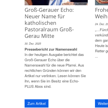
© Turelio_cc-by-sa_wikimedia
Froh
Groß-Gerauer Echo:
Weih
Neuer Name für
katholischen
24. Dez. 2
Pastoralraum Groß-
„…Fürcht
Gerau Mitte
verkünd
dem ganz
30. Dez. 2025
Heute is
Pressebericht zur Namenswahl
Retter g
In der heutigen Ausgabe berichtet das
...
Groß-Gerauer Echo über die
Namenswahl für die neue Pfarrei. Aus
rechtlichen Gründen können wir den
Artikel nur verlinken. Lesen können Sie
ihn, wenn Sie im Besitz eine Echo-
PLUS Abos sind.
Zum Artikel
Weiter