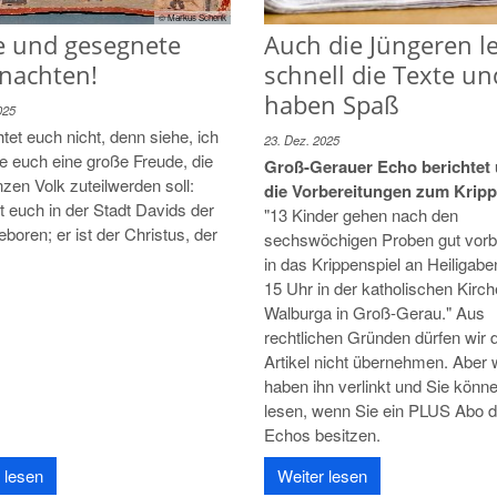
© Markus Schenk
e und gesegnete
Auch die Jüngeren l
nachten!
schnell die Texte un
haben Spaß
025
et euch nicht, denn siehe, ich
23. Dez. 2025
e euch eine große Freude, die
Groß-Gerauer Echo berichtet 
en Volk zuteilwerden soll:
die Vorbereitungen zum Kripp
t euch in der Stadt Davids der
"13 Kinder gehen nach den
eboren; er ist der Christus, der
sechswöchigen Proben gut vorbe
in das Krippenspiel an Heiligab
15 Uhr in der katholischen Kirch
Walburga in Groß-Gerau." Aus
rechtlichen Gründen dürfen wir 
Artikel nicht übernehmen. Aber 
haben ihn verlinkt und Sie könne
lesen, wenn Sie ein PLUS Abo 
Echos besitzen.
 lesen
Weiter lesen