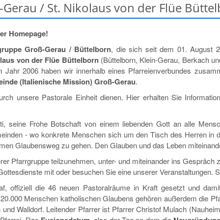
Gerau / St. Nikolaus von der Flüe Bütte
rer Homepage!
gruppe Groß-Gerau / Büttelborn
, die sich seit dem 01. August 
olaus von der Flüe Büttelborn
(Büttelborn, Klein-Gerau, Berkach u
em Jahr 2006 haben wir innerhalb eines Pfarreienverbundes zusamm
einde (Italienische Mission) Groß-Gerau
.
rch unsere Pastorale Einheit dienen. Hier erhalten Sie Informati
ti, seine Frohe Botschaft von einem liebenden Gott an alle Mensc
meinden - wo konkrete Menschen sich um den Tisch des Herren in d
amen Glaubensweg zu gehen. Den Glauben und das Leben miteinander
serer Pfarrgruppe teilzunehmen, unter- und miteinander ins Gespräc
 Gottesdienste mit oder besuchen Sie eine unserer Veranstaltungen. S
f, offiziell die 46 neuen Pastoralräume in Kraft gesetzt und dam
 20.000 Menschen katholischen Glaubens gehören außerdem die Pfar
nd Walldorf. Leitender Pfarrer ist Pfarrer Christof Mulach (Nauheim/K
 Pfarrei. Das
, also der Tag an dem die