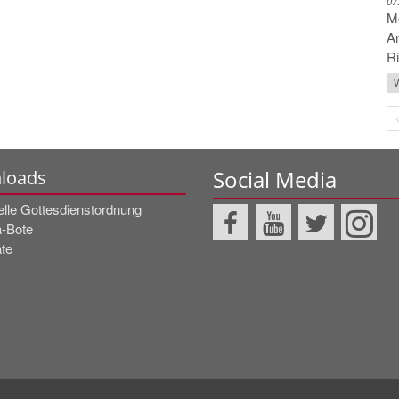
07
Mo
An
Ri
W
Social Media
loads
elle Gottesdienstordnung
a-Bote
te