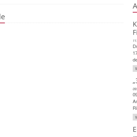
A
le
K
F
11
Dr
17
de
W
„
09
09
An
Ri
W
E