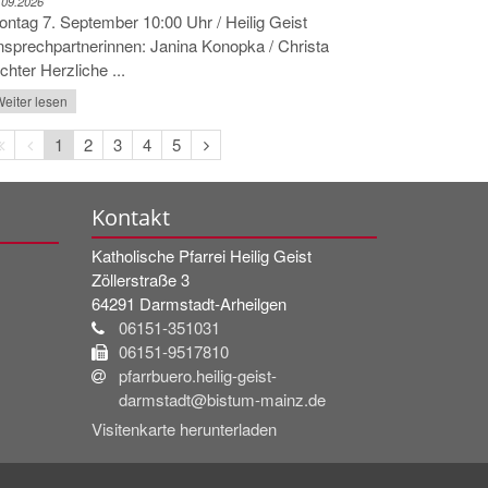
.09.2026
ntag 7. September 10:00 Uhr / Heilig Geist
sprechpartnerinnen: Janina Konopka / Christa
chter Herzliche ...
eiter lesen
Erste
Vorherige
Nächste
1
2
3
4
5
Seite
Seite
Seite
Kontakt
Katholische Pfarrei Heilig Geist
Zöllerstraße 3
64291
Darmstadt-Arheilgen
06151-351031
06151-9517810
pfarrbuero.heilig-geist-
darmstadt@bistum-mainz.de
Visitenkarte herunterladen