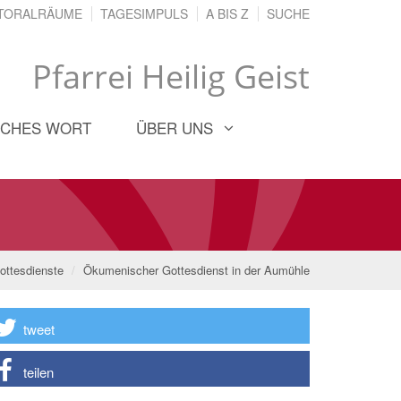
TORALRÄUME
TAGESIMPULS
A BIS Z
SUCHE
Pfarrei Heilig Geist
ICHES WORT
ÜBER UNS
ottesdienste
Ökumenischer Gottesdienst in der Aumühle
tweet
teilen