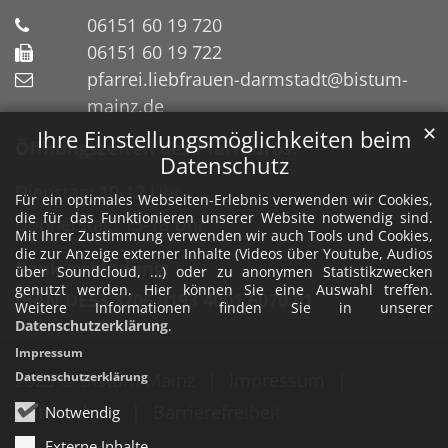
06151 60 19 720
06151 60 19 722
pfarrei.liebfrauen-darmstadt@bistum-
mainz.de
✕
Ihre Einstellungsmöglichkeiten beim
Öffnungszeiten des Pfarrbüros:
Datenschutz
Dienstag: 10-12 Uhr
Für ein optimales Webseiten-Erlebnis verwenden wir Cookies,
die für das Funktionieren unserer Website notwendig sind.
Donnerstag: 15-18 Uhr
Mit Ihrer Zustimmung verwenden wir auch Tools und Cookies,
die zur Anzeige externer Inhalte (Videos über Youtube, Audios
Bankverbindung:
über Soundcloud, ...) oder zu anonymen Statistikzwecken
genutzt werden. Hier können Sie eine Auswahl treffen.
IBAN DE53 3706 0193 4001 6070 01
Weitere Informationen finden Sie in unserer
Datenschutzerklärung
.
Impressum
Datenschutzerklärung
2025 © Bistum Mainz
Impressum
Datenschutz
Barrierefreiheit
Notwendig
Externe Inhalte