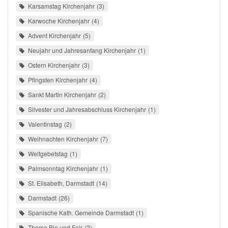
Karsamstag Kirchenjahr
3
Karwoche Kirchenjahr
4
Advent Kirchenjahr
5
Neujahr und Jahresanfang Kirchenjahr
1
Ostern Kirchenjahr
3
Pfingsten Kirchenjahr
4
Sankt Martin Kirchenjahr
2
Silvester und Jahresabschluss Kirchenjahr
1
Valentinstag
2
Weihnachten Kirchenjahr
7
Weltgebetstag
1
Palmsonntag Kirchenjahr
1
St. Elisabeth, Darmstadt
14
Darmstadt
26
Spanische Kath. Gemeinde Darmstadt
1
Thema Bio und Fair
2