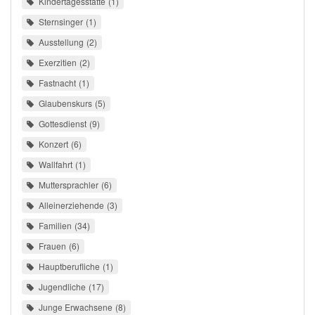
Kindertagesstätte
1
Sternsinger
1
Ausstellung
2
Exerzitien
2
Fastnacht
1
Glaubenskurs
5
Gottesdienst
9
Konzert
6
Wallfahrt
1
Muttersprachler
6
Alleinerziehende
3
Familien
34
Frauen
6
Hauptberufliche
1
Jugendliche
17
Junge Erwachsene
8