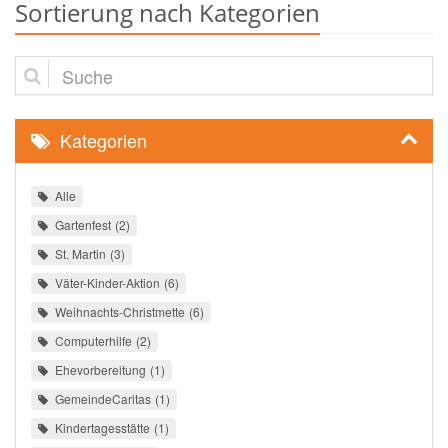
Sortierung nach Kategorien
Suche
Kategorien
Alle
Gartenfest
2
St. Martin
3
Väter-Kinder-Aktion
6
Weihnachts-Christmette
6
Computerhilfe
2
Ehevorbereitung
1
GemeindeCaritas
1
Kindertagesstätte
1