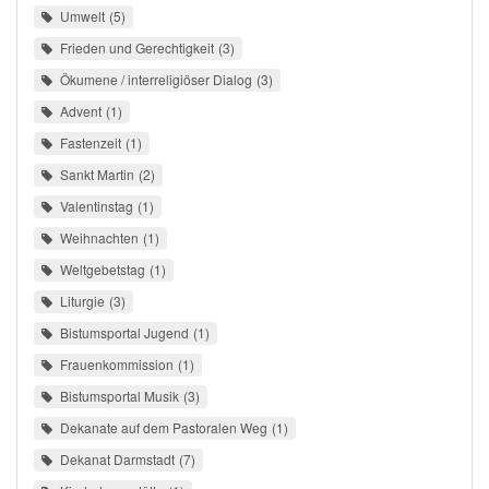
Umwelt
5
Frieden und Gerechtigkeit
3
Ökumene / interreligiöser Dialog
3
Advent
1
Fastenzeit
1
Sankt Martin
2
Valentinstag
1
Weihnachten
1
Weltgebetstag
1
Liturgie
3
Bistumsportal Jugend
1
Frauenkommission
1
Bistumsportal Musik
3
Dekanate auf dem Pastoralen Weg
1
Dekanat Darmstadt
7