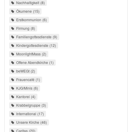
Nachhaltigkeit
8
Ökumene
15
Erstkommunion
6
Firmung
8
Familiengottesdienste
9
Kindergottesdienste
12
MoonlightMass
2
Offene Abendkirche
1
beWEGt
2
Frauencafé
1
KJG/Minis
6
Kantorei
4
Krabbelgruppe
3
International
17
Unsere Kirche
46
Caritas
20