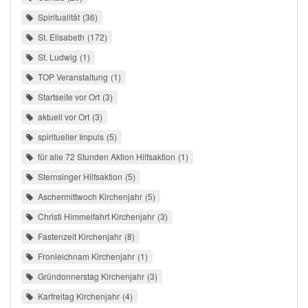
Spiritualität
36
St. Elisabeth
172
St. Ludwig
1
TOP Veranstaltung
1
Startseite vor Ort
3
aktuell vor Ort
3
spiritueller Impuls
5
für alle 72 Stunden Aktion Hilfsaktion
1
Sternsinger Hilfsaktion
5
Aschermittwoch Kirchenjahr
5
Christi Himmelfahrt Kirchenjahr
3
Fastenzeit Kirchenjahr
8
Fronleichnam Kirchenjahr
1
Gründonnerstag Kirchenjahr
3
Karfreitag Kirchenjahr
4