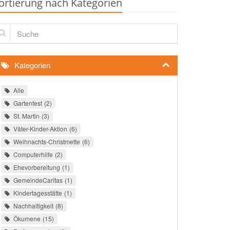
ortierung nach Kategorien
che
Kategorien
Alle
Gartenfest
2
St. Martin
3
Väter-Kinder-Aktion
6
Weihnachts-Christmette
6
Computerhilfe
2
Ehevorbereitung
1
GemeindeCaritas
1
Kindertagesstätte
1
Nachhaltigkeit
8
Ökumene
15