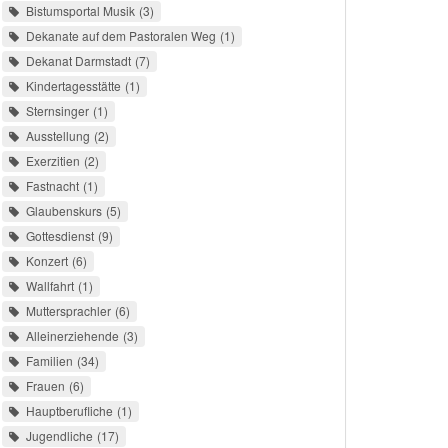
Bistumsportal Musik
3
Dekanate auf dem Pastoralen Weg
1
Dekanat Darmstadt
7
Kindertagesstätte
1
Sternsinger
1
Ausstellung
2
Exerzitien
2
Fastnacht
1
Glaubenskurs
5
Gottesdienst
9
Konzert
6
Wallfahrt
1
Muttersprachler
6
Alleinerziehende
3
Familien
34
Frauen
6
Hauptberufliche
1
Jugendliche
17