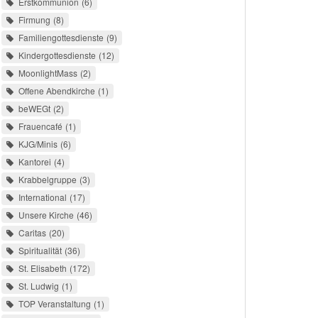
Erstkommunion
6
Firmung
8
Familiengottesdienste
9
Kindergottesdienste
12
MoonlightMass
2
Offene Abendkirche
1
beWEGt
2
Frauencafé
1
KJG/Minis
6
Kantorei
4
Krabbelgruppe
3
International
17
Unsere Kirche
46
Caritas
20
Spiritualität
36
St. Elisabeth
172
St. Ludwig
1
TOP Veranstaltung
1