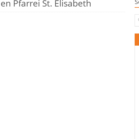
n Pfarrei St. Elisabeth
S
Su