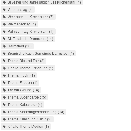
Silvester und Jahresabschluss Kirchenjahr
1
Valentinstag
2
Weihnachten Kirchenjahr
7
Weltgebetstag
1
Palmsonntag Kirchenjahr
1
St. Elisabeth, Darmstadt
14
Darmstadt
26
Spanische Kath. Gemeinde Darmstadt
1
Thema Bio und Fair
2
für alle Thema Erziehung
1
Thema Flucht
1
Thema Frieden
1
Thema Glaube
14
Thema Jugendarbeit
5
Thema Katechese
4
Thema Kindertageseinrichtung
14
Thema Kunst und Kultur
2
für alle Thema Medien
1