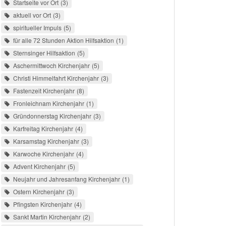
Startseite vor Ort
3
aktuell vor Ort
3
spiritueller Impuls
5
für alle 72 Stunden Aktion Hilfsaktion
1
Sternsinger Hilfsaktion
5
Aschermittwoch Kirchenjahr
5
Christi Himmelfahrt Kirchenjahr
3
Fastenzeit Kirchenjahr
8
Fronleichnam Kirchenjahr
1
Gründonnerstag Kirchenjahr
3
Karfreitag Kirchenjahr
4
Karsamstag Kirchenjahr
3
Karwoche Kirchenjahr
4
Advent Kirchenjahr
5
Neujahr und Jahresanfang Kirchenjahr
1
Ostern Kirchenjahr
3
Pfingsten Kirchenjahr
4
Sankt Martin Kirchenjahr
2