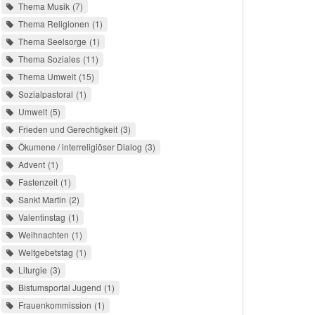
Thema Musik
7
Thema Religionen
1
Thema Seelsorge
1
Thema Soziales
11
Thema Umwelt
15
Sozialpastoral
1
Umwelt
5
Frieden und Gerechtigkeit
3
Ökumene / interreligiöser Dialog
3
Advent
1
Fastenzeit
1
Sankt Martin
2
Valentinstag
1
Weihnachten
1
Weltgebetstag
1
Liturgie
3
Bistumsportal Jugend
1
Frauenkommission
1