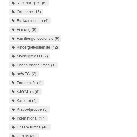
Nachhaltigkeit
8
Ökumene
15
Erstkommunion
6
Firmung
8
Familiengottesdienste
9
Kindergottesdienste
12
MoonlightMass
2
Offene Abendkirche
1
beWEGt
2
Frauencafé
1
KJG/Minis
6
Kantorei
4
Krabbelgruppe
3
International
17
Unsere Kirche
46
Caritas
20