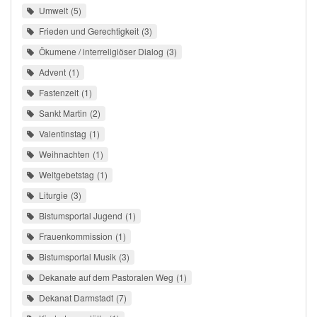
Umwelt
5
Frieden und Gerechtigkeit
3
Ökumene / interreligiöser Dialog
3
Advent
1
Fastenzeit
1
Sankt Martin
2
Valentinstag
1
Weihnachten
1
Weltgebetstag
1
Liturgie
3
Bistumsportal Jugend
1
Frauenkommission
1
Bistumsportal Musik
3
Dekanate auf dem Pastoralen Weg
1
Dekanat Darmstadt
7