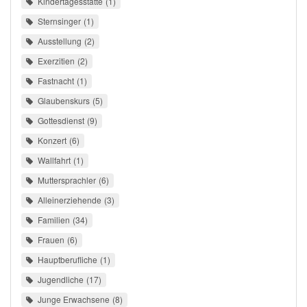
Kindertagesstätte
1
Sternsinger
1
Ausstellung
2
Exerzitien
2
Fastnacht
1
Glaubenskurs
5
Gottesdienst
9
Konzert
6
Wallfahrt
1
Muttersprachler
6
Alleinerziehende
3
Familien
34
Frauen
6
Hauptberufliche
1
Jugendliche
17
Junge Erwachsene
8