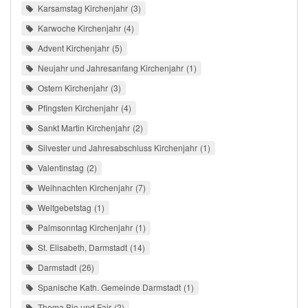
Karsamstag Kirchenjahr
3
Karwoche Kirchenjahr
4
Advent Kirchenjahr
5
Neujahr und Jahresanfang Kirchenjahr
1
Ostern Kirchenjahr
3
Pfingsten Kirchenjahr
4
Sankt Martin Kirchenjahr
2
Silvester und Jahresabschluss Kirchenjahr
1
Valentinstag
2
Weihnachten Kirchenjahr
7
Weltgebetstag
1
Palmsonntag Kirchenjahr
1
St. Elisabeth, Darmstadt
14
Darmstadt
26
Spanische Kath. Gemeinde Darmstadt
1
Thema Bio und Fair
2