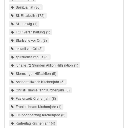
Spiritualität
36
St. Elisabeth
172
St. Ludwig
1
TOP Veranstaltung
1
Startseite vor Ort
3
aktuell vor Ort
3
spiritueller Impuls
5
für alle 72 Stunden Aktion Hilfsaktion
1
Sternsinger Hilfsaktion
5
Aschermittwoch Kirchenjahr
5
Christi Himmelfahrt Kirchenjahr
3
Fastenzeit Kirchenjahr
8
Fronleichnam Kirchenjahr
1
Gründonnerstag Kirchenjahr
3
Karfreitag Kirchenjahr
4