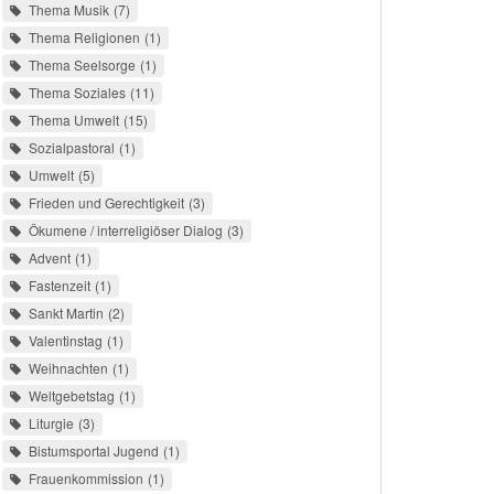
Thema Musik
7
Thema Religionen
1
Thema Seelsorge
1
Thema Soziales
11
Thema Umwelt
15
Sozialpastoral
1
Umwelt
5
Frieden und Gerechtigkeit
3
Ökumene / interreligiöser Dialog
3
Advent
1
Fastenzeit
1
Sankt Martin
2
Valentinstag
1
Weihnachten
1
Weltgebetstag
1
Liturgie
3
Bistumsportal Jugend
1
Frauenkommission
1