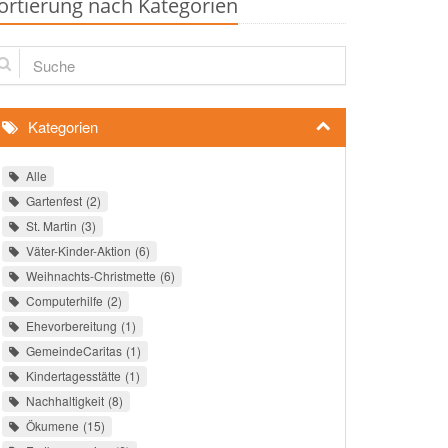
ortierung nach Kategorien
che
Kategorien
Alle
Gartenfest
2
St. Martin
3
Väter-Kinder-Aktion
6
Weihnachts-Christmette
6
Computerhilfe
2
Ehevorbereitung
1
GemeindeCaritas
1
Kindertagesstätte
1
Nachhaltigkeit
8
Ökumene
15