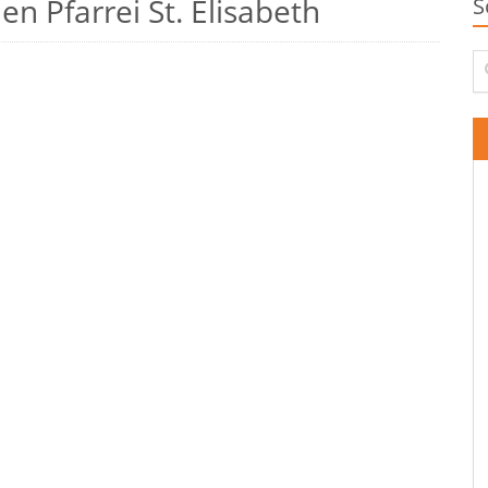
n Pfarrei St. Elisabeth
S
Su