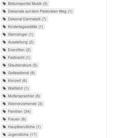
Bistumsportal Musik
3
Dekanate auf dem Pastoralen Weg
1
Dekanat Darmstadt
7
Kindertagesstätte
1
Sternsinger
1
Ausstellung
2
Exerzitien
2
Fastnacht
1
Glaubenskurs
5
Gottesdienst
9
Konzert
6
Wallfahrt
1
Muttersprachler
6
Alleinerziehende
3
Familien
34
Frauen
6
Hauptberufliche
1
Jugendliche
17