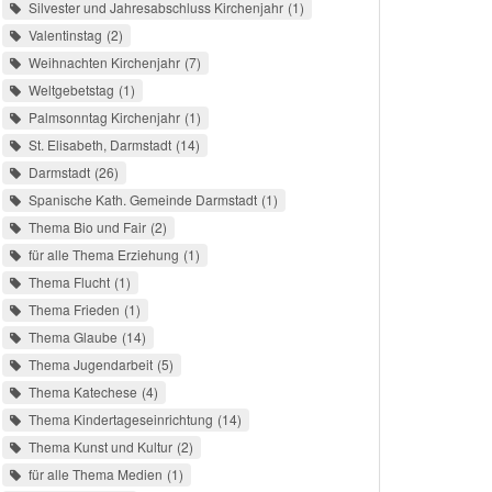
Silvester und Jahresabschluss Kirchenjahr
1
Valentinstag
2
Weihnachten Kirchenjahr
7
Weltgebetstag
1
Palmsonntag Kirchenjahr
1
St. Elisabeth, Darmstadt
14
Darmstadt
26
Spanische Kath. Gemeinde Darmstadt
1
Thema Bio und Fair
2
für alle Thema Erziehung
1
Thema Flucht
1
Thema Frieden
1
Thema Glaube
14
Thema Jugendarbeit
5
Thema Katechese
4
Thema Kindertageseinrichtung
14
Thema Kunst und Kultur
2
für alle Thema Medien
1