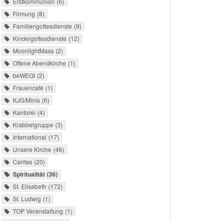
Erstkommunion
6
Firmung
8
Familiengottesdienste
9
Kindergottesdienste
12
MoonlightMass
2
Offene Abendkirche
1
beWEGt
2
Frauencafé
1
KJG/Minis
6
Kantorei
4
Krabbelgruppe
3
International
17
Unsere Kirche
46
Caritas
20
Spiritualität
36
St. Elisabeth
172
St. Ludwig
1
TOP Veranstaltung
1