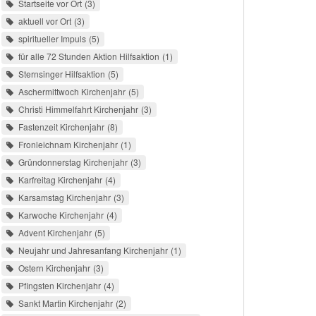
Startseite vor Ort
3
aktuell vor Ort
3
spiritueller Impuls
5
für alle 72 Stunden Aktion Hilfsaktion
1
Sternsinger Hilfsaktion
5
Aschermittwoch Kirchenjahr
5
Christi Himmelfahrt Kirchenjahr
3
Fastenzeit Kirchenjahr
8
Fronleichnam Kirchenjahr
1
Gründonnerstag Kirchenjahr
3
Karfreitag Kirchenjahr
4
Karsamstag Kirchenjahr
3
Karwoche Kirchenjahr
4
Advent Kirchenjahr
5
Neujahr und Jahresanfang Kirchenjahr
1
Ostern Kirchenjahr
3
Pfingsten Kirchenjahr
4
Sankt Martin Kirchenjahr
2