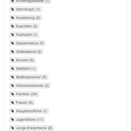
Kindertagesstätte
1
Sternsinger
1
Ausstellung
2
Exerzitien
2
Fastnacht
1
Glaubenskurs
5
Gottesdienst
9
Konzert
6
Wallfahrt
1
Muttersprachler
6
Alleinerziehende
3
Familien
34
Frauen
6
Hauptberufliche
1
Jugendliche
17
Junge Erwachsene
8