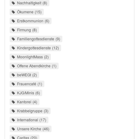
Nachhaltigkeit
8
Ökumene
15
Erstkommunion
6
Firmung
8
Familiengottesdienste
9
Kindergottesdienste
12
MoonlightMass
2
Offene Abendkirche
1
beWEGt
2
Frauencafé
1
KJG/Minis
6
Kantorei
4
Krabbelgruppe
3
International
17
Unsere Kirche
46
Caritas
20