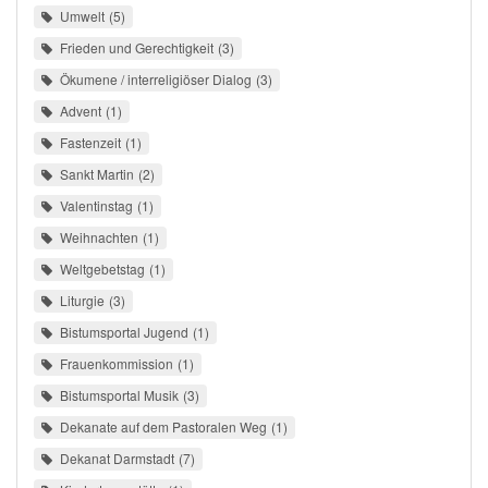
Umwelt
5
Frieden und Gerechtigkeit
3
Ökumene / interreligiöser Dialog
3
Advent
1
Fastenzeit
1
Sankt Martin
2
Valentinstag
1
Weihnachten
1
Weltgebetstag
1
Liturgie
3
Bistumsportal Jugend
1
Frauenkommission
1
Bistumsportal Musik
3
Dekanate auf dem Pastoralen Weg
1
Dekanat Darmstadt
7