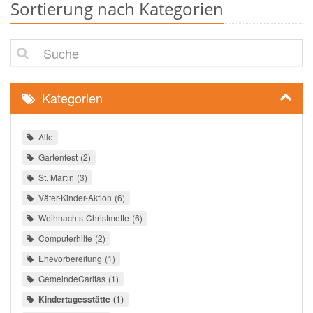
Sortierung nach Kategorien
Suche
Kategorien
Alle
Gartenfest
2
St. Martin
3
Väter-Kinder-Aktion
6
Weihnachts-Christmette
6
Computerhilfe
2
Ehevorbereitung
1
GemeindeCaritas
1
Kindertagesstätte
1