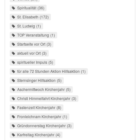
Spiritualität
36
St. Elisabeth
172
St. Ludwig
1
TOP Veranstaltung
1
Startseite vor Ort
3
aktuell vor Ort
3
spiritueller Impuls
5
für alle 72 Stunden Aktion Hilfsaktion
1
Sternsinger Hilfsaktion
5
Aschermittwoch Kirchenjahr
5
Christi Himmelfahrt Kirchenjahr
3
Fastenzeit Kirchenjahr
8
Fronleichnam Kirchenjahr
1
Gründonnerstag Kirchenjahr
3
Karfreitag Kirchenjahr
4