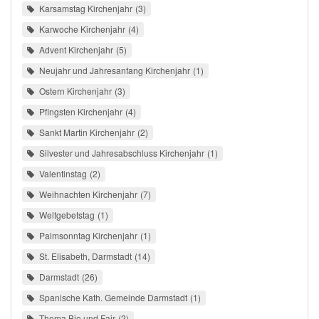
Karsamstag Kirchenjahr
3
Karwoche Kirchenjahr
4
Advent Kirchenjahr
5
Neujahr und Jahresanfang Kirchenjahr
1
Ostern Kirchenjahr
3
Pfingsten Kirchenjahr
4
Sankt Martin Kirchenjahr
2
Silvester und Jahresabschluss Kirchenjahr
1
Valentinstag
2
Weihnachten Kirchenjahr
7
Weltgebetstag
1
Palmsonntag Kirchenjahr
1
St. Elisabeth, Darmstadt
14
Darmstadt
26
Spanische Kath. Gemeinde Darmstadt
1
Thema Bio und Fair
2