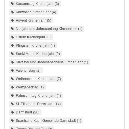
Karsamstag Kirchenjahr
3
Karwoche Kirchenjahr
4
Advent Kirchenjahr
5
Neujahr und Jahresanfang Kirchenjahr
1
Ostern Kirchenjahr
3
Pfingsten Kirchenjahr
4
Sankt Martin Kirchenjahr
2
Silvester und Jahresabschluss Kirchenjahr
1
Valentinstag
2
Weihnachten Kirchenjahr
7
Weltgebetstag
1
Palmsonntag Kirchenjahr
1
St. Elisabeth, Darmstadt
14
Darmstadt
26
Spanische Kath. Gemeinde Darmstadt
1
Thema Bio und Fair
2