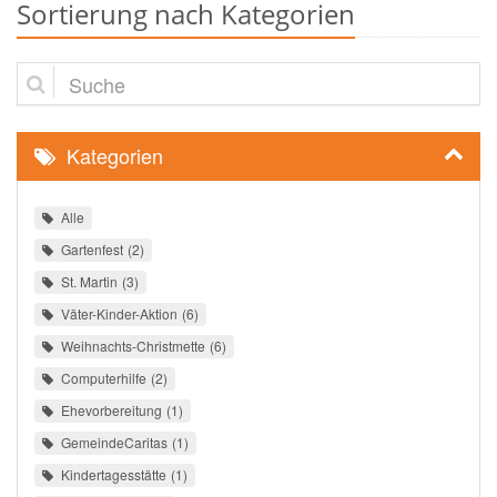
Sortierung nach Kategorien
Suche
Kategorien
Alle
Gartenfest
2
St. Martin
3
Väter-Kinder-Aktion
6
Weihnachts-Christmette
6
Computerhilfe
2
Ehevorbereitung
1
GemeindeCaritas
1
Kindertagesstätte
1