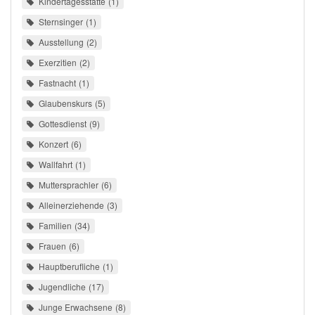
Kindertagesstätte
1
Sternsinger
1
Ausstellung
2
Exerzitien
2
Fastnacht
1
Glaubenskurs
5
Gottesdienst
9
Konzert
6
Wallfahrt
1
Muttersprachler
6
Alleinerziehende
3
Familien
34
Frauen
6
Hauptberufliche
1
Jugendliche
17
Junge Erwachsene
8