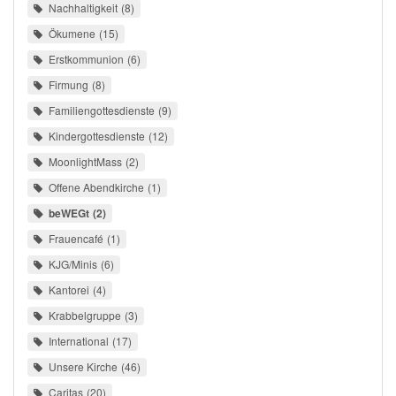
Nachhaltigkeit
8
Ökumene
15
Erstkommunion
6
Firmung
8
Familiengottesdienste
9
Kindergottesdienste
12
MoonlightMass
2
Offene Abendkirche
1
beWEGt
2
Frauencafé
1
KJG/Minis
6
Kantorei
4
Krabbelgruppe
3
International
17
Unsere Kirche
46
Caritas
20