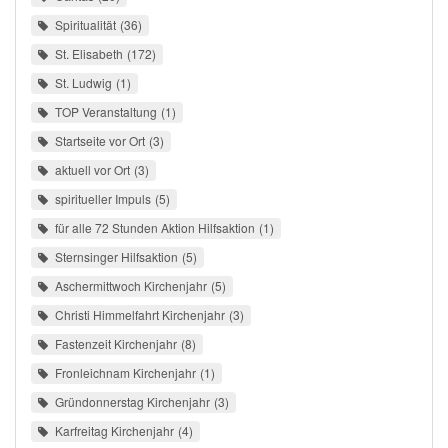
Spiritualität
36
St. Elisabeth
172
St. Ludwig
1
TOP Veranstaltung
1
Startseite vor Ort
3
aktuell vor Ort
3
spiritueller Impuls
5
für alle 72 Stunden Aktion Hilfsaktion
1
Sternsinger Hilfsaktion
5
Aschermittwoch Kirchenjahr
5
Christi Himmelfahrt Kirchenjahr
3
Fastenzeit Kirchenjahr
8
Fronleichnam Kirchenjahr
1
Gründonnerstag Kirchenjahr
3
Karfreitag Kirchenjahr
4