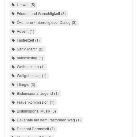
Umwelt
5
Frieden und Gerechtigkeit
3
Ökumene / interreligiöser Dialog
3
Advent
1
Fastenzeit
1
Sankt Martin
2
Valentinstag
1
Weihnachten
1
Weltgebetstag
1
Liturgie
3
Bistumsportal Jugend
1
Frauenkommission
1
Bistumsportal Musik
3
Dekanate auf dem Pastoralen Weg
1
Dekanat Darmstadt
7