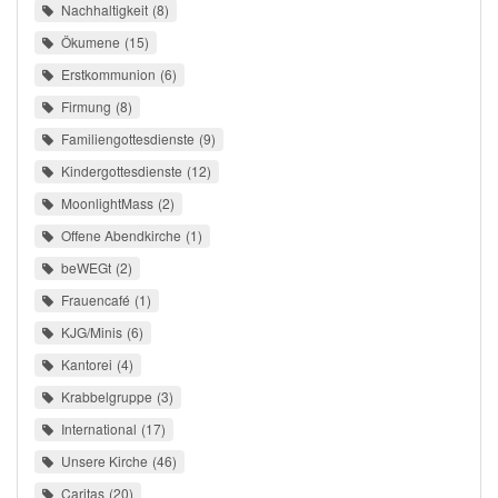
Nachhaltigkeit
8
Ökumene
15
Erstkommunion
6
Firmung
8
Familiengottesdienste
9
Kindergottesdienste
12
MoonlightMass
2
Offene Abendkirche
1
beWEGt
2
Frauencafé
1
KJG/Minis
6
Kantorei
4
Krabbelgruppe
3
International
17
Unsere Kirche
46
Caritas
20