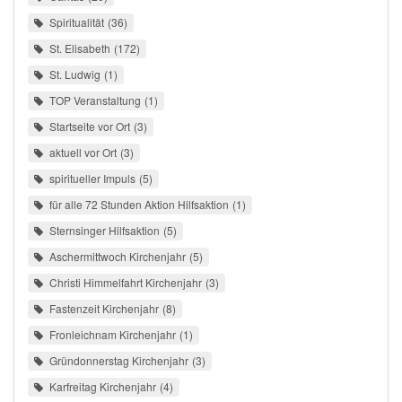
Spiritualität
36
St. Elisabeth
172
St. Ludwig
1
TOP Veranstaltung
1
Startseite vor Ort
3
aktuell vor Ort
3
spiritueller Impuls
5
für alle 72 Stunden Aktion Hilfsaktion
1
Sternsinger Hilfsaktion
5
Aschermittwoch Kirchenjahr
5
Christi Himmelfahrt Kirchenjahr
3
Fastenzeit Kirchenjahr
8
Fronleichnam Kirchenjahr
1
Gründonnerstag Kirchenjahr
3
Karfreitag Kirchenjahr
4