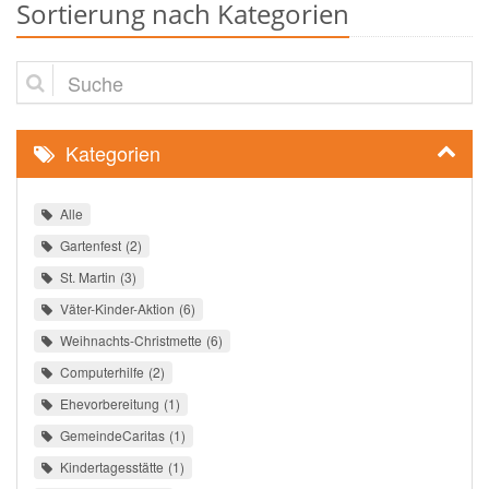
Sortierung nach Kategorien
Suche
Kategorien
Alle
Gartenfest
2
St. Martin
3
Väter-Kinder-Aktion
6
Weihnachts-Christmette
6
Computerhilfe
2
Ehevorbereitung
1
GemeindeCaritas
1
Kindertagesstätte
1