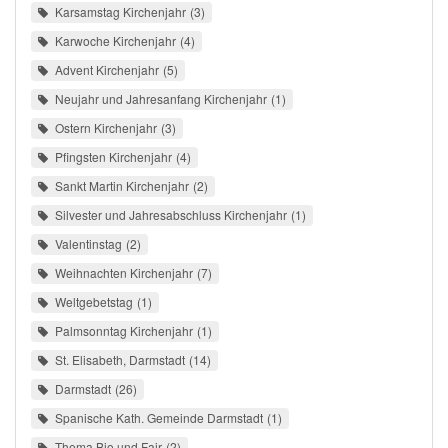
Karsamstag Kirchenjahr
3
Karwoche Kirchenjahr
4
Advent Kirchenjahr
5
Neujahr und Jahresanfang Kirchenjahr
1
Ostern Kirchenjahr
3
Pfingsten Kirchenjahr
4
Sankt Martin Kirchenjahr
2
Silvester und Jahresabschluss Kirchenjahr
1
Valentinstag
2
Weihnachten Kirchenjahr
7
Weltgebetstag
1
Palmsonntag Kirchenjahr
1
St. Elisabeth, Darmstadt
14
Darmstadt
26
Spanische Kath. Gemeinde Darmstadt
1
Thema Bio und Fair
2