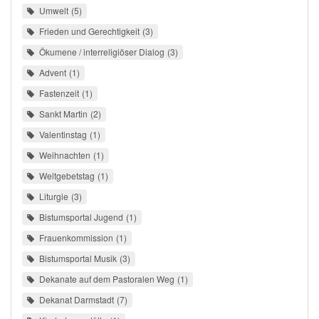
Umwelt
5
Frieden und Gerechtigkeit
3
Ökumene / interreligiöser Dialog
3
Advent
1
Fastenzeit
1
Sankt Martin
2
Valentinstag
1
Weihnachten
1
Weltgebetstag
1
Liturgie
3
Bistumsportal Jugend
1
Frauenkommission
1
Bistumsportal Musik
3
Dekanate auf dem Pastoralen Weg
1
Dekanat Darmstadt
7