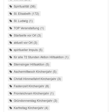
Spiritualität
36
St. Elisabeth
172
St. Ludwig
1
TOP Veranstaltung
1
Startseite vor Ort
3
aktuell vor Ort
3
spiritueller Impuls
5
für alle 72 Stunden Aktion Hilfsaktion
1
Sternsinger Hilfsaktion
5
Aschermittwoch Kirchenjahr
5
Christi Himmelfahrt Kirchenjahr
3
Fastenzeit Kirchenjahr
8
Fronleichnam Kirchenjahr
1
Gründonnerstag Kirchenjahr
3
Karfreitag Kirchenjahr
4