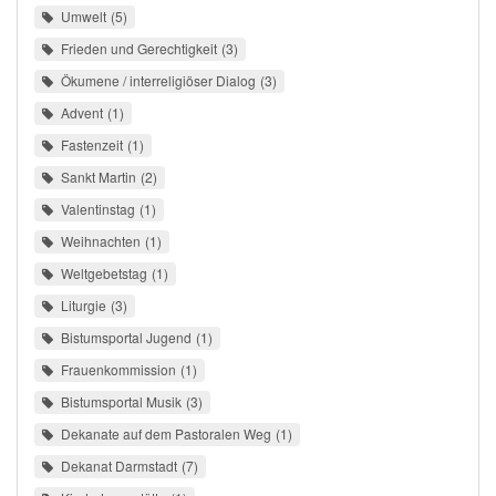
Umwelt
5
Frieden und Gerechtigkeit
3
Ökumene / interreligiöser Dialog
3
Advent
1
Fastenzeit
1
Sankt Martin
2
Valentinstag
1
Weihnachten
1
Weltgebetstag
1
Liturgie
3
Bistumsportal Jugend
1
Frauenkommission
1
Bistumsportal Musik
3
Dekanate auf dem Pastoralen Weg
1
Dekanat Darmstadt
7