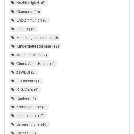
Nachhaltigkeit
8
Ökumene
15
Erstkommunion
6
Firmung
8
Familiengottesdienste
9
Kindergottesdienste
12
MoonlightMass
2
Offene Abendkirche
1
beWEGt
2
Frauencafé
1
KJG/Minis
6
Kantorei
4
Krabbelgruppe
3
International
17
Unsere Kirche
46
Caritas
20