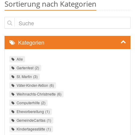
Sortierung nach Kategorien
Suche
Kategorien
Alle
Gartenfest
2
St. Martin
3
Väter-Kinder-Aktion
6
Weihnachts-Christmette
6
Computerhilfe
2
Ehevorbereitung
1
GemeindeCaritas
1
Kindertagesstätte
1