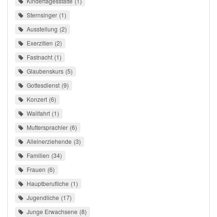
Kindertagesstätte
1
Sternsinger
1
Ausstellung
2
Exerzitien
2
Fastnacht
1
Glaubenskurs
5
Gottesdienst
9
Konzert
6
Wallfahrt
1
Muttersprachler
6
Alleinerziehende
3
Familien
34
Frauen
6
Hauptberufliche
1
Jugendliche
17
Junge Erwachsene
8