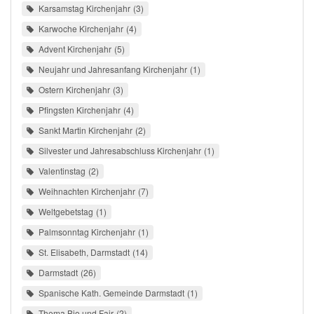
Karsamstag Kirchenjahr
3
Karwoche Kirchenjahr
4
Advent Kirchenjahr
5
Neujahr und Jahresanfang Kirchenjahr
1
Ostern Kirchenjahr
3
Pfingsten Kirchenjahr
4
Sankt Martin Kirchenjahr
2
Silvester und Jahresabschluss Kirchenjahr
1
Valentinstag
2
Weihnachten Kirchenjahr
7
Weltgebetstag
1
Palmsonntag Kirchenjahr
1
St. Elisabeth, Darmstadt
14
Darmstadt
26
Spanische Kath. Gemeinde Darmstadt
1
Thema Bio und Fair
2