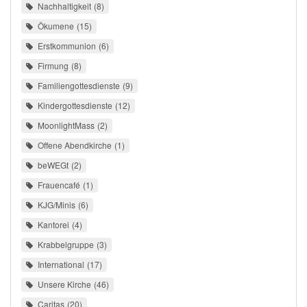
Nachhaltigkeit
8
Ökumene
15
Erstkommunion
6
Firmung
8
Familiengottesdienste
9
Kindergottesdienste
12
MoonlightMass
2
Offene Abendkirche
1
beWEGt
2
Frauencafé
1
KJG/Minis
6
Kantorei
4
Krabbelgruppe
3
International
17
Unsere Kirche
46
Caritas
20