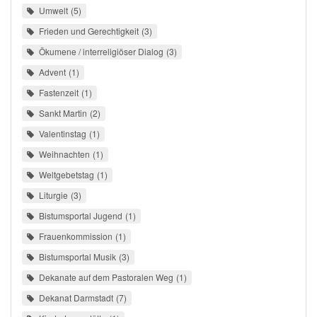
Umwelt
5
Frieden und Gerechtigkeit
3
Ökumene / interreligiöser Dialog
3
Advent
1
Fastenzeit
1
Sankt Martin
2
Valentinstag
1
Weihnachten
1
Weltgebetstag
1
Liturgie
3
Bistumsportal Jugend
1
Frauenkommission
1
Bistumsportal Musik
3
Dekanate auf dem Pastoralen Weg
1
Dekanat Darmstadt
7