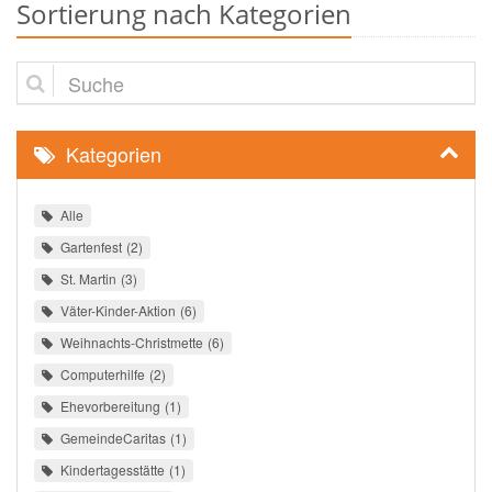
Sortierung nach Kategorien
Suche
Kategorien
Alle
Gartenfest
2
St. Martin
3
Väter-Kinder-Aktion
6
Weihnachts-Christmette
6
Computerhilfe
2
Ehevorbereitung
1
GemeindeCaritas
1
Kindertagesstätte
1