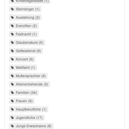
Kindertagesstätte
1
Sternsinger
1
Ausstellung
2
Exerzitien
2
Fastnacht
1
Glaubenskurs
5
Gottesdienst
9
Konzert
6
Wallfahrt
1
Muttersprachler
6
Alleinerziehende
3
Familien
34
Frauen
6
Hauptberufliche
1
Jugendliche
17
Junge Erwachsene
8