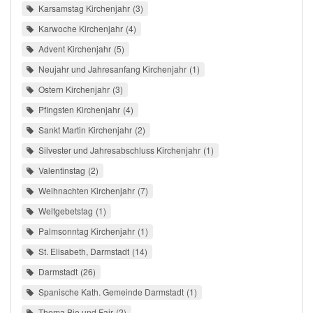
Karsamstag Kirchenjahr
3
Karwoche Kirchenjahr
4
Advent Kirchenjahr
5
Neujahr und Jahresanfang Kirchenjahr
1
Ostern Kirchenjahr
3
Pfingsten Kirchenjahr
4
Sankt Martin Kirchenjahr
2
Silvester und Jahresabschluss Kirchenjahr
1
Valentinstag
2
Weihnachten Kirchenjahr
7
Weltgebetstag
1
Palmsonntag Kirchenjahr
1
St. Elisabeth, Darmstadt
14
Darmstadt
26
Spanische Kath. Gemeinde Darmstadt
1
Thema Bio und Fair
2