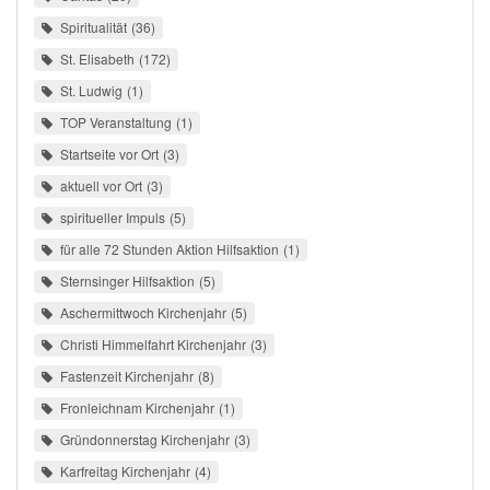
Spiritualität
36
St. Elisabeth
172
St. Ludwig
1
TOP Veranstaltung
1
Startseite vor Ort
3
aktuell vor Ort
3
spiritueller Impuls
5
für alle 72 Stunden Aktion Hilfsaktion
1
Sternsinger Hilfsaktion
5
Aschermittwoch Kirchenjahr
5
Christi Himmelfahrt Kirchenjahr
3
Fastenzeit Kirchenjahr
8
Fronleichnam Kirchenjahr
1
Gründonnerstag Kirchenjahr
3
Karfreitag Kirchenjahr
4