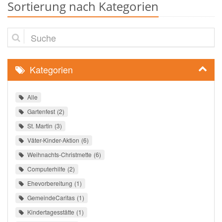
Sortierung nach Kategorien
Suche
Kategorien
Alle
Gartenfest
2
St. Martin
3
Väter-Kinder-Aktion
6
Weihnachts-Christmette
6
Computerhilfe
2
Ehevorbereitung
1
GemeindeCaritas
1
Kindertagesstätte
1