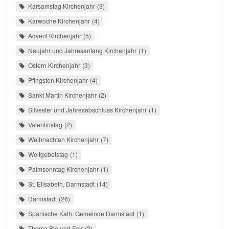
Karsamstag Kirchenjahr
3
Karwoche Kirchenjahr
4
Advent Kirchenjahr
5
Neujahr und Jahresanfang Kirchenjahr
1
Ostern Kirchenjahr
3
Pfingsten Kirchenjahr
4
Sankt Martin Kirchenjahr
2
Silvester und Jahresabschluss Kirchenjahr
1
Valentinstag
2
Weihnachten Kirchenjahr
7
Weltgebetstag
1
Palmsonntag Kirchenjahr
1
St. Elisabeth, Darmstadt
14
Darmstadt
26
Spanische Kath. Gemeinde Darmstadt
1
Thema Bio und Fair
2