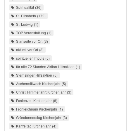
Spiritualität
36
St. Elisabeth
172
St. Ludwig
1
TOP Veranstaltung
1
Startseite vor Ort
3
aktuell vor Ort
3
spiritueller Impuls
5
für alle 72 Stunden Aktion Hilfsaktion
1
Sternsinger Hilfsaktion
5
Aschermittwoch Kirchenjahr
5
Christi Himmelfahrt Kirchenjahr
3
Fastenzeit Kirchenjahr
8
Fronleichnam Kirchenjahr
1
Gründonnerstag Kirchenjahr
3
Karfreitag Kirchenjahr
4