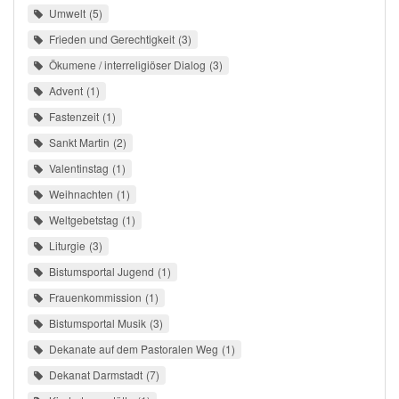
Umwelt
5
Frieden und Gerechtigkeit
3
Ökumene / interreligiöser Dialog
3
Advent
1
Fastenzeit
1
Sankt Martin
2
Valentinstag
1
Weihnachten
1
Weltgebetstag
1
Liturgie
3
Bistumsportal Jugend
1
Frauenkommission
1
Bistumsportal Musik
3
Dekanate auf dem Pastoralen Weg
1
Dekanat Darmstadt
7