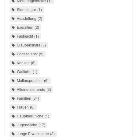
Kindertagesstätte
1
Sternsinger
1
Ausstellung
2
Exerzitien
2
Fastnacht
1
Glaubenskurs
5
Gottesdienst
9
Konzert
6
Wallfahrt
1
Muttersprachler
6
Alleinerziehende
3
Familien
34
Frauen
6
Hauptberufliche
1
Jugendliche
17
Junge Erwachsene
8