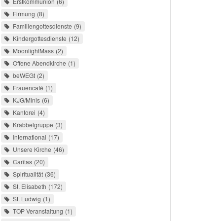
Erstkommunion
6
Firmung
8
Familiengottesdienste
9
Kindergottesdienste
12
MoonlightMass
2
Offene Abendkirche
1
beWEGt
2
Frauencafé
1
KJG/Minis
6
Kantorei
4
Krabbelgruppe
3
International
17
Unsere Kirche
46
Caritas
20
Spiritualität
36
St. Elisabeth
172
St. Ludwig
1
TOP Veranstaltung
1