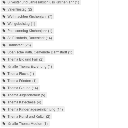
Silvester und Jahresabschluss Kirchenjahr
1
Valentinstag
2
Weihnachten Kirchenjahr
7
Weltgebetstag
1
Palmsonntag Kirchenjahr
1
St. Elisabeth, Darmstadt
14
Darmstadt
26
Spanische Kath. Gemeinde Darmstadt
1
Thema Bio und Fair
2
für alle Thema Erziehung
1
Thema Flucht
1
Thema Frieden
1
Thema Glaube
14
Thema Jugendarbeit
5
Thema Katechese
4
Thema Kindertageseinrichtung
14
Thema Kunst und Kultur
2
für alle Thema Medien
1