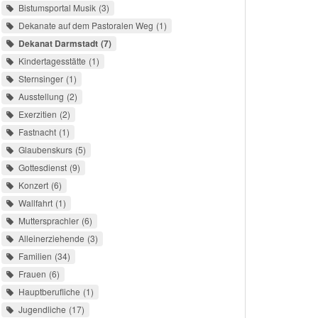
Bistumsportal Musik
3
Dekanate auf dem Pastoralen Weg
1
Dekanat Darmstadt
7
Kindertagesstätte
1
Sternsinger
1
Ausstellung
2
Exerzitien
2
Fastnacht
1
Glaubenskurs
5
Gottesdienst
9
Konzert
6
Wallfahrt
1
Muttersprachler
6
Alleinerziehende
3
Familien
34
Frauen
6
Hauptberufliche
1
Jugendliche
17