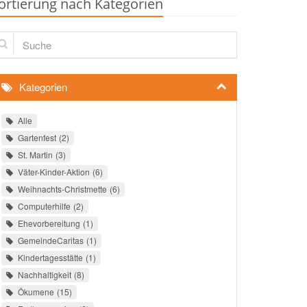
ortierung nach Kategorien
che
Kategorien
Alle
Gartenfest
2
St. Martin
3
Väter-Kinder-Aktion
6
Weihnachts-Christmette
6
Computerhilfe
2
Ehevorbereitung
1
GemeindeCaritas
1
Kindertagesstätte
1
Nachhaltigkeit
8
Ökumene
15