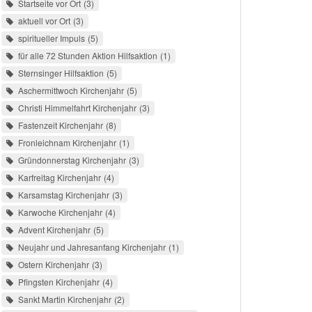
Startseite vor Ort
3
aktuell vor Ort
3
spiritueller Impuls
5
für alle 72 Stunden Aktion Hilfsaktion
1
Sternsinger Hilfsaktion
5
Aschermittwoch Kirchenjahr
5
Christi Himmelfahrt Kirchenjahr
3
Fastenzeit Kirchenjahr
8
Fronleichnam Kirchenjahr
1
Gründonnerstag Kirchenjahr
3
Karfreitag Kirchenjahr
4
Karsamstag Kirchenjahr
3
Karwoche Kirchenjahr
4
Advent Kirchenjahr
5
Neujahr und Jahresanfang Kirchenjahr
1
Ostern Kirchenjahr
3
Pfingsten Kirchenjahr
4
Sankt Martin Kirchenjahr
2