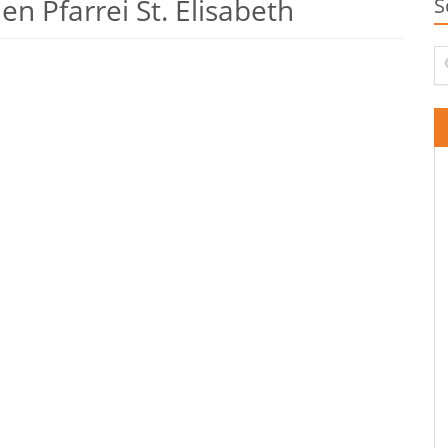
n Pfarrei St. Elisabeth
S
Su