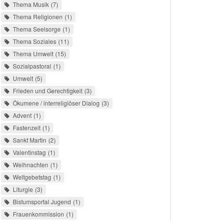
Thema Musik
7
Thema Religionen
1
Thema Seelsorge
1
Thema Soziales
11
Thema Umwelt
15
Sozialpastoral
1
Umwelt
5
Frieden und Gerechtigkeit
3
Ökumene / interreligiöser Dialog
3
Advent
1
Fastenzeit
1
Sankt Martin
2
Valentinstag
1
Weihnachten
1
Weltgebetstag
1
Liturgie
3
Bistumsportal Jugend
1
Frauenkommission
1