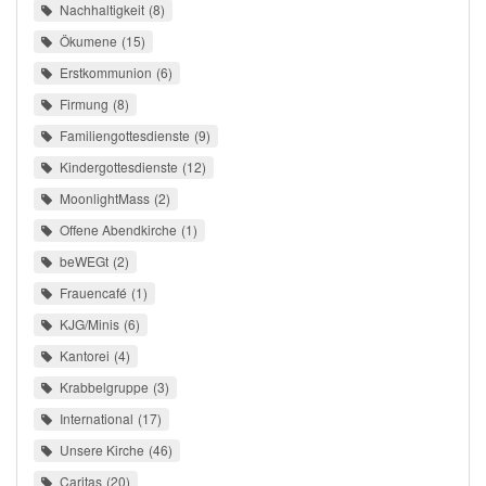
Nachhaltigkeit
8
Ökumene
15
Erstkommunion
6
Firmung
8
Familiengottesdienste
9
Kindergottesdienste
12
MoonlightMass
2
Offene Abendkirche
1
beWEGt
2
Frauencafé
1
KJG/Minis
6
Kantorei
4
Krabbelgruppe
3
International
17
Unsere Kirche
46
Caritas
20