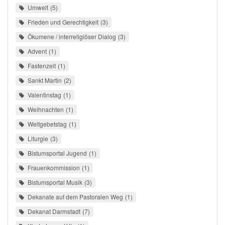
Umwelt
5
Frieden und Gerechtigkeit
3
Ökumene / interreligiöser Dialog
3
Advent
1
Fastenzeit
1
Sankt Martin
2
Valentinstag
1
Weihnachten
1
Weltgebetstag
1
Liturgie
3
Bistumsportal Jugend
1
Frauenkommission
1
Bistumsportal Musik
3
Dekanate auf dem Pastoralen Weg
1
Dekanat Darmstadt
7