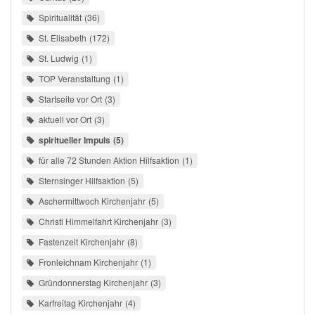
Spiritualität
36
St. Elisabeth
172
St. Ludwig
1
TOP Veranstaltung
1
Startseite vor Ort
3
aktuell vor Ort
3
spiritueller Impuls
5
für alle 72 Stunden Aktion Hilfsaktion
1
Sternsinger Hilfsaktion
5
Aschermittwoch Kirchenjahr
5
Christi Himmelfahrt Kirchenjahr
3
Fastenzeit Kirchenjahr
8
Fronleichnam Kirchenjahr
1
Gründonnerstag Kirchenjahr
3
Karfreitag Kirchenjahr
4