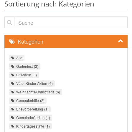
Sortierung nach Kategorien
Suche
Kategorien
Alle
Gartenfest
2
St. Martin
3
Väter-Kinder-Aktion
6
Weihnachts-Christmette
6
Computerhilfe
2
Ehevorbereitung
1
GemeindeCaritas
1
Kindertagesstätte
1