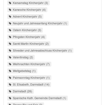
Karsamstag Kirchenjahr
3
Karwoche Kirchenjahr
4
Advent Kirchenjahr
5
Neujahr und Jahresanfang Kirchenjahr
1
Ostern Kirchenjahr
3
Pfingsten Kirchenjahr
4
Sankt Martin Kirchenjahr
2
Silvester und Jahresabschluss Kirchenjahr
1
Valentinstag
2
Weihnachten Kirchenjahr
7
Weltgebetstag
1
Palmsonntag Kirchenjahr
1
St. Elisabeth, Darmstadt
14
Darmstadt
26
Spanische Kath. Gemeinde Darmstadt
1
Thema Bio und Fair
2