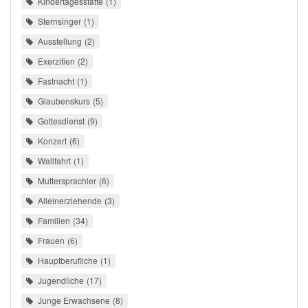
Kindertagesstätte
1
Sternsinger
1
Ausstellung
2
Exerzitien
2
Fastnacht
1
Glaubenskurs
5
Gottesdienst
9
Konzert
6
Wallfahrt
1
Muttersprachler
6
Alleinerziehende
3
Familien
34
Frauen
6
Hauptberufliche
1
Jugendliche
17
Junge Erwachsene
8