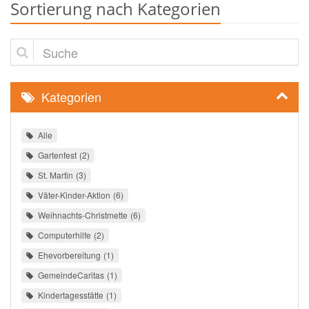
Sortierung nach Kategorien
Suche
Kategorien
Alle
Gartenfest
2
St. Martin
3
Väter-Kinder-Aktion
6
Weihnachts-Christmette
6
Computerhilfe
2
Ehevorbereitung
1
GemeindeCaritas
1
Kindertagesstätte
1