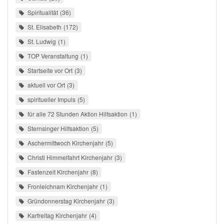
Spiritualität
36
St. Elisabeth
172
St. Ludwig
1
TOP Veranstaltung
1
Startseite vor Ort
3
aktuell vor Ort
3
spiritueller Impuls
5
für alle 72 Stunden Aktion Hilfsaktion
1
Sternsinger Hilfsaktion
5
Aschermittwoch Kirchenjahr
5
Christi Himmelfahrt Kirchenjahr
3
Fastenzeit Kirchenjahr
8
Fronleichnam Kirchenjahr
1
Gründonnerstag Kirchenjahr
3
Karfreitag Kirchenjahr
4