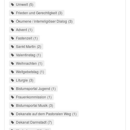
Umwelt
5
Frieden und Gerechtigkeit
3
Ökumene / interreligiöser Dialog
3
Advent
1
Fastenzeit
1
Sankt Martin
2
Valentinstag
1
Weihnachten
1
Weltgebetstag
1
Liturgie
3
Bistumsportal Jugend
1
Frauenkommission
1
Bistumsportal Musik
3
Dekanate auf dem Pastoralen Weg
1
Dekanat Darmstadt
7