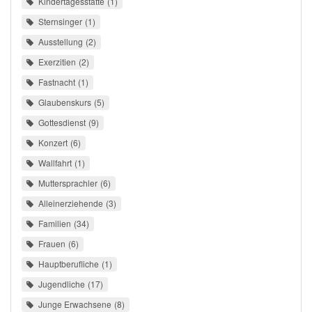
Kindertagesstätte
1
Sternsinger
1
Ausstellung
2
Exerzitien
2
Fastnacht
1
Glaubenskurs
5
Gottesdienst
9
Konzert
6
Wallfahrt
1
Muttersprachler
6
Alleinerziehende
3
Familien
34
Frauen
6
Hauptberufliche
1
Jugendliche
17
Junge Erwachsene
8