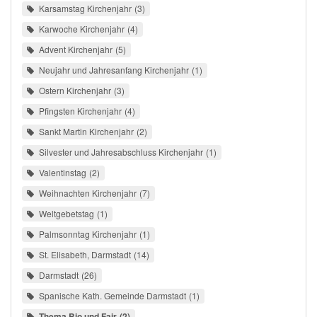
Karsamstag Kirchenjahr
3
Karwoche Kirchenjahr
4
Advent Kirchenjahr
5
Neujahr und Jahresanfang Kirchenjahr
1
Ostern Kirchenjahr
3
Pfingsten Kirchenjahr
4
Sankt Martin Kirchenjahr
2
Silvester und Jahresabschluss Kirchenjahr
1
Valentinstag
2
Weihnachten Kirchenjahr
7
Weltgebetstag
1
Palmsonntag Kirchenjahr
1
St. Elisabeth, Darmstadt
14
Darmstadt
26
Spanische Kath. Gemeinde Darmstadt
1
Thema Bio und Fair
2