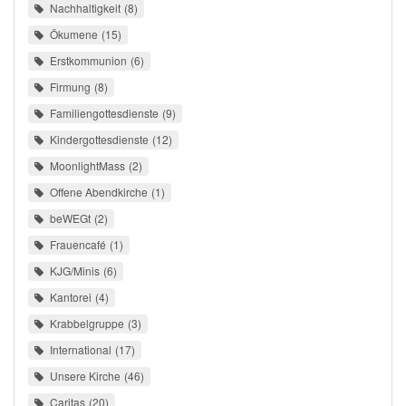
Nachhaltigkeit
8
Ökumene
15
Erstkommunion
6
Firmung
8
Familiengottesdienste
9
Kindergottesdienste
12
MoonlightMass
2
Offene Abendkirche
1
beWEGt
2
Frauencafé
1
KJG/Minis
6
Kantorei
4
Krabbelgruppe
3
International
17
Unsere Kirche
46
Caritas
20