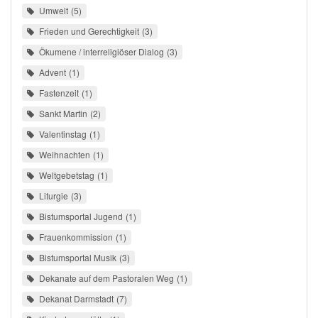
Umwelt
5
Frieden und Gerechtigkeit
3
Ökumene / interreligiöser Dialog
3
Advent
1
Fastenzeit
1
Sankt Martin
2
Valentinstag
1
Weihnachten
1
Weltgebetstag
1
Liturgie
3
Bistumsportal Jugend
1
Frauenkommission
1
Bistumsportal Musik
3
Dekanate auf dem Pastoralen Weg
1
Dekanat Darmstadt
7