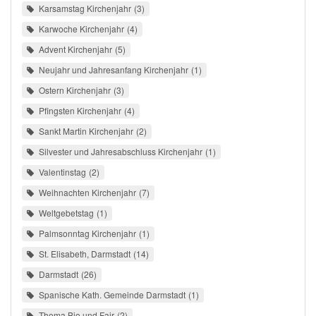
Karsamstag Kirchenjahr
3
Karwoche Kirchenjahr
4
Advent Kirchenjahr
5
Neujahr und Jahresanfang Kirchenjahr
1
Ostern Kirchenjahr
3
Pfingsten Kirchenjahr
4
Sankt Martin Kirchenjahr
2
Silvester und Jahresabschluss Kirchenjahr
1
Valentinstag
2
Weihnachten Kirchenjahr
7
Weltgebetstag
1
Palmsonntag Kirchenjahr
1
St. Elisabeth, Darmstadt
14
Darmstadt
26
Spanische Kath. Gemeinde Darmstadt
1
Thema Bio und Fair
2