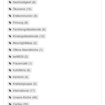
Nachhaltigkeit
8
Ökumene
15
Erstkommunion
6
Firmung
8
Familiengottesdienste
9
Kindergottesdienste
12
MoonlightMass
2
Offene Abendkirche
1
beWEGt
2
Frauencafé
1
KJG/Minis
6
Kantorei
4
Krabbelgruppe
3
International
17
Unsere Kirche
46
Caritas
20