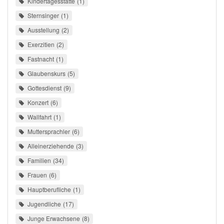
Kindertagesstätte
1
Sternsinger
1
Ausstellung
2
Exerzitien
2
Fastnacht
1
Glaubenskurs
5
Gottesdienst
9
Konzert
6
Wallfahrt
1
Muttersprachler
6
Alleinerziehende
3
Familien
34
Frauen
6
Hauptberufliche
1
Jugendliche
17
Junge Erwachsene
8