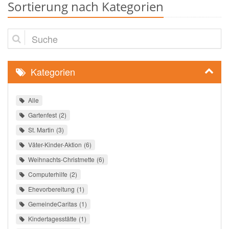
Sortierung nach Kategorien
Suche
Kategorien
Alle
Gartenfest
2
St. Martin
3
Väter-Kinder-Aktion
6
Weihnachts-Christmette
6
Computerhilfe
2
Ehevorbereitung
1
GemeindeCaritas
1
Kindertagesstätte
1