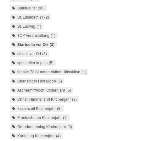
Spiritualität
36
St. Elisabeth
172
St. Ludwig
1
TOP Veranstaltung
1
Startseite vor Ort
3
aktuell vor Ort
3
spiritueller Impuls
5
für alle 72 Stunden Aktion Hilfsaktion
1
Sternsinger Hilfsaktion
5
Aschermittwoch Kirchenjahr
5
Christi Himmelfahrt Kirchenjahr
3
Fastenzeit Kirchenjahr
8
Fronleichnam Kirchenjahr
1
Gründonnerstag Kirchenjahr
3
Karfreitag Kirchenjahr
4