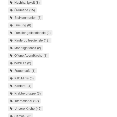
Nachhaltigkeit
8
Ökumene
15
Erstkommunion
6
Firmung
8
Familiengottesdienste
9
Kindergottesdienste
12
MoonlightMass
2
Offene Abendkirche
1
beWEGt
2
Frauencafé
1
KJG/Minis
6
Kantorei
4
Krabbelgruppe
3
International
17
Unsere Kirche
46
Caritas
20