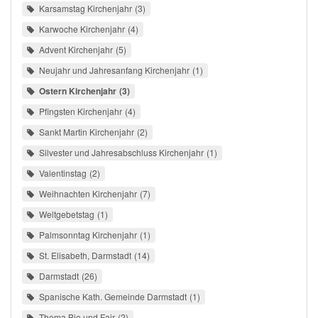
Karsamstag Kirchenjahr
3
Karwoche Kirchenjahr
4
Advent Kirchenjahr
5
Neujahr und Jahresanfang Kirchenjahr
1
Ostern Kirchenjahr
3
Pfingsten Kirchenjahr
4
Sankt Martin Kirchenjahr
2
Silvester und Jahresabschluss Kirchenjahr
1
Valentinstag
2
Weihnachten Kirchenjahr
7
Weltgebetstag
1
Palmsonntag Kirchenjahr
1
St. Elisabeth, Darmstadt
14
Darmstadt
26
Spanische Kath. Gemeinde Darmstadt
1
Thema Bio und Fair
2