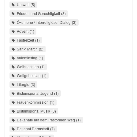
Umwelt
5
Frieden und Gerechtigkeit
3
Ökumene / interreligiöser Dialog
3
Advent
1
Fastenzeit
1
Sankt Martin
2
Valentinstag
1
Weihnachten
1
Weltgebetstag
1
Liturgie
3
Bistumsportal Jugend
1
Frauenkommission
1
Bistumsportal Musik
3
Dekanate auf dem Pastoralen Weg
1
Dekanat Darmstadt
7