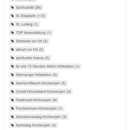
Spiritualität
36
St. Elisabeth
172
St. Ludwig
1
TOP Veranstaltung
1
Startseite vor Ort
3
aktuell vor Ort
3
spiritueller Impuls
5
für alle 72 Stunden Aktion Hilfsaktion
1
Sternsinger Hilfsaktion
5
Aschermittwoch Kirchenjahr
5
Christi Himmelfahrt Kirchenjahr
3
Fastenzeit Kirchenjahr
8
Fronleichnam Kirchenjahr
1
Gründonnerstag Kirchenjahr
3
Karfreitag Kirchenjahr
4