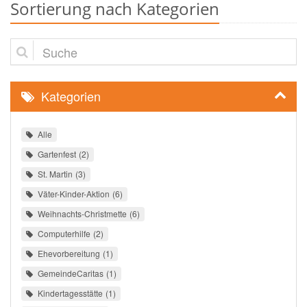
Sortierung nach Kategorien
Suche
Kategorien
Alle
Gartenfest
2
St. Martin
3
Väter-Kinder-Aktion
6
Weihnachts-Christmette
6
Computerhilfe
2
Ehevorbereitung
1
GemeindeCaritas
1
Kindertagesstätte
1