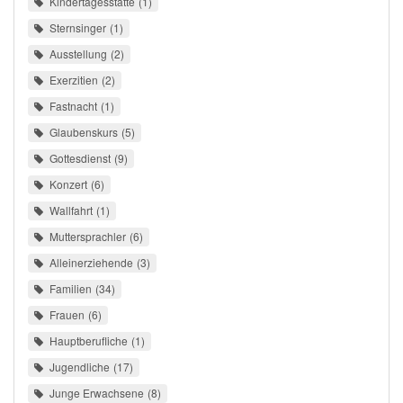
Kindertagesstätte
1
Sternsinger
1
Ausstellung
2
Exerzitien
2
Fastnacht
1
Glaubenskurs
5
Gottesdienst
9
Konzert
6
Wallfahrt
1
Muttersprachler
6
Alleinerziehende
3
Familien
34
Frauen
6
Hauptberufliche
1
Jugendliche
17
Junge Erwachsene
8