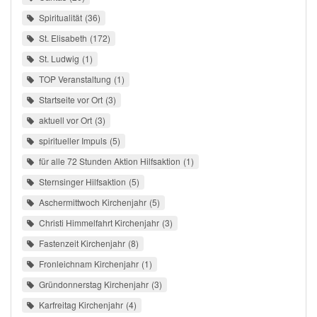
Spiritualität
36
St. Elisabeth
172
St. Ludwig
1
TOP Veranstaltung
1
Startseite vor Ort
3
aktuell vor Ort
3
spiritueller Impuls
5
für alle 72 Stunden Aktion Hilfsaktion
1
Sternsinger Hilfsaktion
5
Aschermittwoch Kirchenjahr
5
Christi Himmelfahrt Kirchenjahr
3
Fastenzeit Kirchenjahr
8
Fronleichnam Kirchenjahr
1
Gründonnerstag Kirchenjahr
3
Karfreitag Kirchenjahr
4