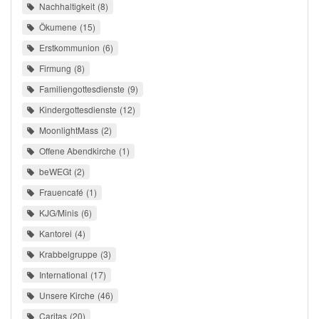
Nachhaltigkeit
8
Ökumene
15
Erstkommunion
6
Firmung
8
Familiengottesdienste
9
Kindergottesdienste
12
MoonlightMass
2
Offene Abendkirche
1
beWEGt
2
Frauencafé
1
KJG/Minis
6
Kantorei
4
Krabbelgruppe
3
International
17
Unsere Kirche
46
Caritas
20