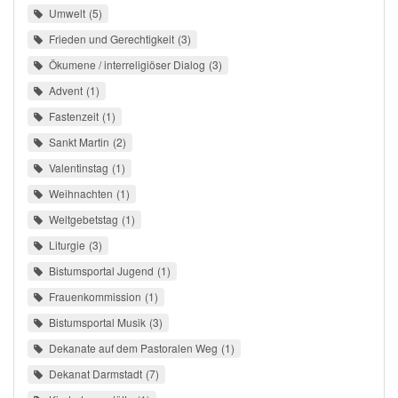
Umwelt
5
Frieden und Gerechtigkeit
3
Ökumene / interreligiöser Dialog
3
Advent
1
Fastenzeit
1
Sankt Martin
2
Valentinstag
1
Weihnachten
1
Weltgebetstag
1
Liturgie
3
Bistumsportal Jugend
1
Frauenkommission
1
Bistumsportal Musik
3
Dekanate auf dem Pastoralen Weg
1
Dekanat Darmstadt
7