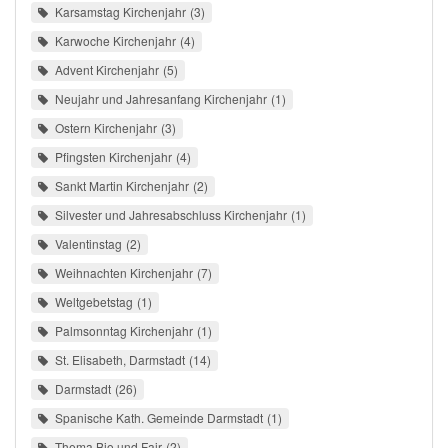
Karsamstag Kirchenjahr
3
Karwoche Kirchenjahr
4
Advent Kirchenjahr
5
Neujahr und Jahresanfang Kirchenjahr
1
Ostern Kirchenjahr
3
Pfingsten Kirchenjahr
4
Sankt Martin Kirchenjahr
2
Silvester und Jahresabschluss Kirchenjahr
1
Valentinstag
2
Weihnachten Kirchenjahr
7
Weltgebetstag
1
Palmsonntag Kirchenjahr
1
St. Elisabeth, Darmstadt
14
Darmstadt
26
Spanische Kath. Gemeinde Darmstadt
1
Thema Bio und Fair
2