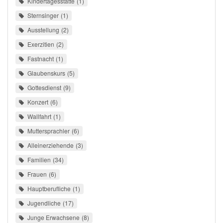
Kindertagesstätte
1
Sternsinger
1
Ausstellung
2
Exerzitien
2
Fastnacht
1
Glaubenskurs
5
Gottesdienst
9
Konzert
6
Wallfahrt
1
Muttersprachler
6
Alleinerziehende
3
Familien
34
Frauen
6
Hauptberufliche
1
Jugendliche
17
Junge Erwachsene
8