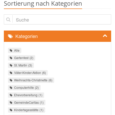
Sortierung nach Kategorien
Suche
Kategorien
Alle
Gartenfest
2
St. Martin
3
Väter-Kinder-Aktion
6
Weihnachts-Christmette
6
Computerhilfe
2
Ehevorbereitung
1
GemeindeCaritas
1
Kindertagesstätte
1