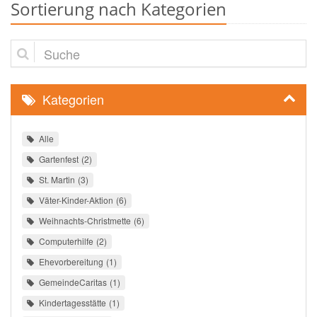
Sortierung nach Kategorien
Suche
Kategorien
Alle
Gartenfest
2
St. Martin
3
Väter-Kinder-Aktion
6
Weihnachts-Christmette
6
Computerhilfe
2
Ehevorbereitung
1
GemeindeCaritas
1
Kindertagesstätte
1