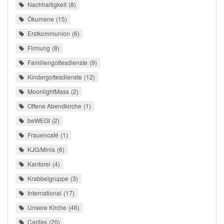
Nachhaltigkeit
8
Ökumene
15
Erstkommunion
6
Firmung
8
Familiengottesdienste
9
Kindergottesdienste
12
MoonlightMass
2
Offene Abendkirche
1
beWEGt
2
Frauencafé
1
KJG/Minis
6
Kantorei
4
Krabbelgruppe
3
International
17
Unsere Kirche
46
Caritas
20