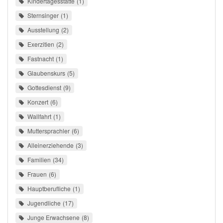
Kindertagesstätte
1
Sternsinger
1
Ausstellung
2
Exerzitien
2
Fastnacht
1
Glaubenskurs
5
Gottesdienst
9
Konzert
6
Wallfahrt
1
Muttersprachler
6
Alleinerziehende
3
Familien
34
Frauen
6
Hauptberufliche
1
Jugendliche
17
Junge Erwachsene
8