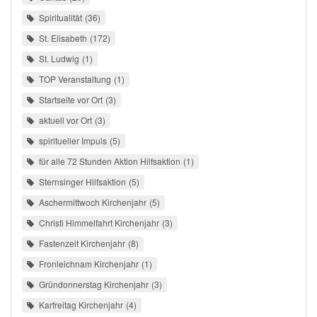
Spiritualität
36
St. Elisabeth
172
St. Ludwig
1
TOP Veranstaltung
1
Startseite vor Ort
3
aktuell vor Ort
3
spiritueller Impuls
5
für alle 72 Stunden Aktion Hilfsaktion
1
Sternsinger Hilfsaktion
5
Aschermittwoch Kirchenjahr
5
Christi Himmelfahrt Kirchenjahr
3
Fastenzeit Kirchenjahr
8
Fronleichnam Kirchenjahr
1
Gründonnerstag Kirchenjahr
3
Karfreitag Kirchenjahr
4