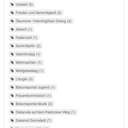
Umwelt
5
Frieden und Gerechtigkeit
3
Ökumene / interreligiöser Dialog
3
Advent
1
Fastenzeit
1
Sankt Martin
2
Valentinstag
1
Weihnachten
1
Weltgebetstag
1
Liturgie
3
Bistumsportal Jugend
1
Frauenkommission
1
Bistumsportal Musik
3
Dekanate auf dem Pastoralen Weg
1
Dekanat Darmstadt
7