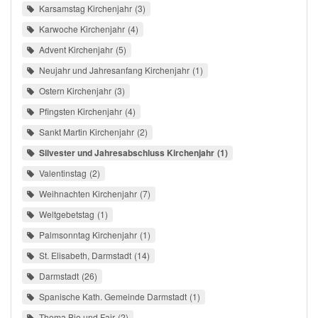
Karsamstag Kirchenjahr
3
Karwoche Kirchenjahr
4
Advent Kirchenjahr
5
Neujahr und Jahresanfang Kirchenjahr
1
Ostern Kirchenjahr
3
Pfingsten Kirchenjahr
4
Sankt Martin Kirchenjahr
2
Silvester und Jahresabschluss Kirchenjahr
1
Valentinstag
2
Weihnachten Kirchenjahr
7
Weltgebetstag
1
Palmsonntag Kirchenjahr
1
St. Elisabeth, Darmstadt
14
Darmstadt
26
Spanische Kath. Gemeinde Darmstadt
1
Thema Bio und Fair
2