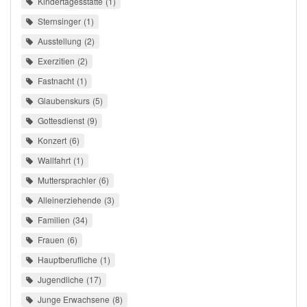
Kindertagesstätte
1
Sternsinger
1
Ausstellung
2
Exerzitien
2
Fastnacht
1
Glaubenskurs
5
Gottesdienst
9
Konzert
6
Wallfahrt
1
Muttersprachler
6
Alleinerziehende
3
Familien
34
Frauen
6
Hauptberufliche
1
Jugendliche
17
Junge Erwachsene
8