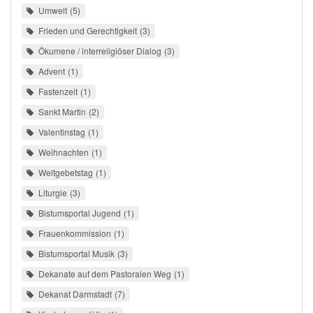
Umwelt
5
Frieden und Gerechtigkeit
3
Ökumene / interreligiöser Dialog
3
Advent
1
Fastenzeit
1
Sankt Martin
2
Valentinstag
1
Weihnachten
1
Weltgebetstag
1
Liturgie
3
Bistumsportal Jugend
1
Frauenkommission
1
Bistumsportal Musik
3
Dekanate auf dem Pastoralen Weg
1
Dekanat Darmstadt
7