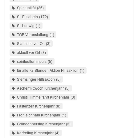
Spiritualität
36
St. Elisabeth
172
St. Ludwig
1
TOP Veranstaltung
1
Startseite vor Ort
3
aktuell vor Ort
3
spiritueller Impuls
5
für alle 72 Stunden Aktion Hilfsaktion
1
Sternsinger Hilfsaktion
5
Aschermittwoch Kirchenjahr
5
Christi Himmelfahrt Kirchenjahr
3
Fastenzeit Kirchenjahr
8
Fronleichnam Kirchenjahr
1
Gründonnerstag Kirchenjahr
3
Karfreitag Kirchenjahr
4