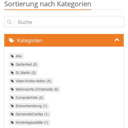
Sortierung nach Kategorien
Suche
Kategorien
Alle
Gartenfest
2
St. Martin
3
Väter-Kinder-Aktion
6
Weihnachts-Christmette
6
Computerhilfe
2
Ehevorbereitung
1
GemeindeCaritas
1
Kindertagesstätte
1