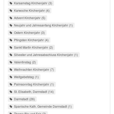
Karsamstag Kirchenjahr
3
Karwoche Kirchenjahr
4
Advent Kirchenjahr
5
Neujahr und Jahresanfang Kirchenjahr
1
Ostern Kirchenjahr
3
Pfingsten Kirchenjahr
4
Sankt Martin Kirchenjahr
2
Silvester und Jahresabschluss Kirchenjahr
1
Valentinstag
2
Weihnachten Kirchenjahr
7
Weltgebetstag
1
Palmsonntag Kirchenjahr
1
St. Elisabeth, Darmstadt
14
Darmstadt
26
Spanische Kath. Gemeinde Darmstadt
1
Thema Bio und Fair
2