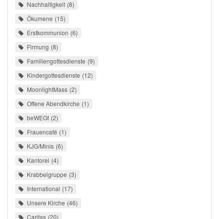
Nachhaltigkeit
8
Ökumene
15
Erstkommunion
6
Firmung
8
Familiengottesdienste
9
Kindergottesdienste
12
MoonlightMass
2
Offene Abendkirche
1
beWEGt
2
Frauencafé
1
KJG/Minis
6
Kantorei
4
Krabbelgruppe
3
International
17
Unsere Kirche
46
Caritas
20