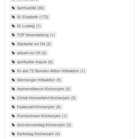
Spiritualität
36
St. Elisabeth
172
St. Ludwig
1
TOP Veranstaltung
1
Startseite vor Ort
3
aktuell vor Ort
3
spiritueller Impuls
5
für alle 72 Stunden Aktion Hilfsaktion
1
Sternsinger Hilfsaktion
5
Aschermittwoch Kirchenjahr
5
Christi Himmelfahrt Kirchenjahr
3
Fastenzeit Kirchenjahr
8
Fronleichnam Kirchenjahr
1
Gründonnerstag Kirchenjahr
3
Karfreitag Kirchenjahr
4