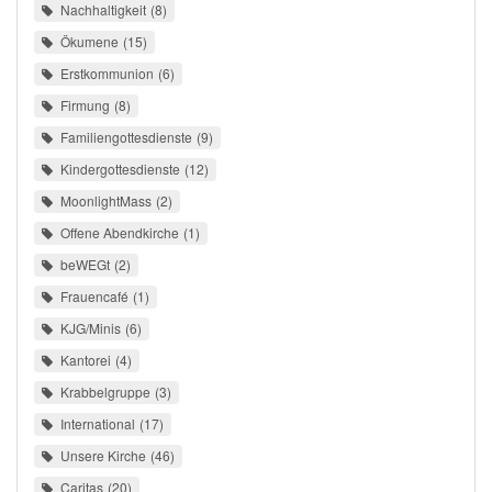
Nachhaltigkeit
8
Ökumene
15
Erstkommunion
6
Firmung
8
Familiengottesdienste
9
Kindergottesdienste
12
MoonlightMass
2
Offene Abendkirche
1
beWEGt
2
Frauencafé
1
KJG/Minis
6
Kantorei
4
Krabbelgruppe
3
International
17
Unsere Kirche
46
Caritas
20