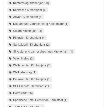
Karsamstag Kirchenjahr
3
Karwoche Kirchenjahr
4
Advent Kirchenjahr
5
Neujahr und Jahresanfang Kirchenjahr
1
Ostern Kirchenjahr
3
Pfingsten Kirchenjahr
4
Sankt Martin Kirchenjahr
2
Silvester und Jahresabschluss Kirchenjahr
1
Valentinstag
2
Weihnachten Kirchenjahr
7
Weltgebetstag
1
Palmsonntag Kirchenjahr
1
St. Elisabeth, Darmstadt
14
Darmstadt
26
Spanische Kath. Gemeinde Darmstadt
1
Thema Bio und Fair
2