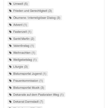
Umwelt
5
Frieden und Gerechtigkeit
3
Ökumene / interreligiöser Dialog
3
Advent
1
Fastenzeit
1
Sankt Martin
2
Valentinstag
1
Weihnachten
1
Weltgebetstag
1
Liturgie
3
Bistumsportal Jugend
1
Frauenkommission
1
Bistumsportal Musik
3
Dekanate auf dem Pastoralen Weg
1
Dekanat Darmstadt
7