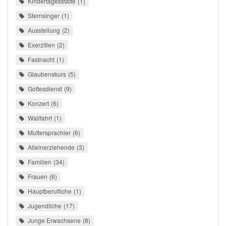
Kindertagesstätte
1
Sternsinger
1
Ausstellung
2
Exerzitien
2
Fastnacht
1
Glaubenskurs
5
Gottesdienst
9
Konzert
6
Wallfahrt
1
Muttersprachler
6
Alleinerziehende
3
Familien
34
Frauen
6
Hauptberufliche
1
Jugendliche
17
Junge Erwachsene
8