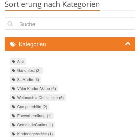
Sortierung nach Kategorien
Suche
Kategorien
Alle
Gartenfest
2
St. Martin
3
Väter-Kinder-Aktion
6
Weihnachts-Christmette
6
Computerhilfe
2
Ehevorbereitung
1
GemeindeCaritas
1
Kindertagesstätte
1