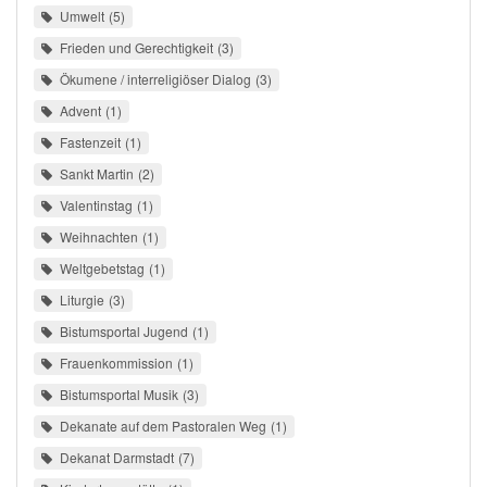
Umwelt
5
Frieden und Gerechtigkeit
3
Ökumene / interreligiöser Dialog
3
Advent
1
Fastenzeit
1
Sankt Martin
2
Valentinstag
1
Weihnachten
1
Weltgebetstag
1
Liturgie
3
Bistumsportal Jugend
1
Frauenkommission
1
Bistumsportal Musik
3
Dekanate auf dem Pastoralen Weg
1
Dekanat Darmstadt
7