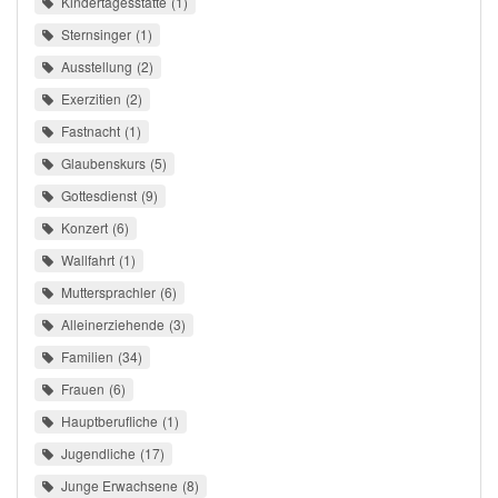
Kindertagesstätte
1
Sternsinger
1
Ausstellung
2
Exerzitien
2
Fastnacht
1
Glaubenskurs
5
Gottesdienst
9
Konzert
6
Wallfahrt
1
Muttersprachler
6
Alleinerziehende
3
Familien
34
Frauen
6
Hauptberufliche
1
Jugendliche
17
Junge Erwachsene
8