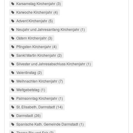
Karsamstag Kirchenjahr
3
Karwoche Kirchenjahr
4
Advent Kirchenjahr
5
Neujahr und Jahresanfang Kirchenjahr
1
Ostern Kirchenjahr
3
Pfingsten Kirchenjahr
4
Sankt Martin Kirchenjahr
2
Silvester und Jahresabschluss Kirchenjahr
1
Valentinstag
2
Weihnachten Kirchenjahr
7
Weltgebetstag
1
Palmsonntag Kirchenjahr
1
St. Elisabeth, Darmstadt
14
Darmstadt
26
Spanische Kath. Gemeinde Darmstadt
1
Thema Bio und Fair
2