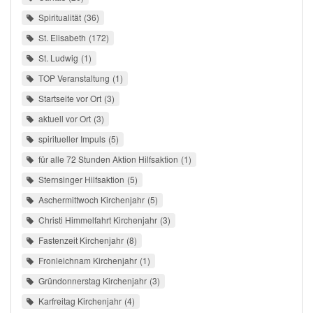
Spiritualität
36
St. Elisabeth
172
St. Ludwig
1
TOP Veranstaltung
1
Startseite vor Ort
3
aktuell vor Ort
3
spiritueller Impuls
5
für alle 72 Stunden Aktion Hilfsaktion
1
Sternsinger Hilfsaktion
5
Aschermittwoch Kirchenjahr
5
Christi Himmelfahrt Kirchenjahr
3
Fastenzeit Kirchenjahr
8
Fronleichnam Kirchenjahr
1
Gründonnerstag Kirchenjahr
3
Karfreitag Kirchenjahr
4