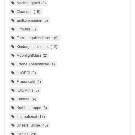
Nachhaltigkeit
8
Ökumene
15
Erstkommunion
6
Firmung
8
Familiengottesdienste
9
Kindergottesdienste
12
MoonlightMass
2
Offene Abendkirche
1
beWEGt
2
Frauencafé
1
KJG/Minis
6
Kantorei
4
Krabbelgruppe
3
International
17
Unsere Kirche
46
Caritas
20