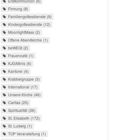
Erstkommunion
6
Firmung
8
Familiengottesdienste
9
Kindergottesdienste
12
MoonlightMass
2
Offene Abendkirche
1
beWEGt
2
Frauencafé
1
KJG/Minis
6
Kantorei
4
Krabbelgruppe
3
International
17
Unsere Kirche
46
Caritas
20
Spiritualität
36
St. Elisabeth
172
St. Ludwig
1
TOP Veranstaltung
1