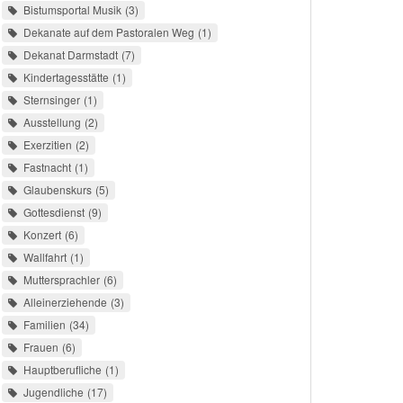
Bistumsportal Musik
3
Dekanate auf dem Pastoralen Weg
1
Dekanat Darmstadt
7
Kindertagesstätte
1
Sternsinger
1
Ausstellung
2
Exerzitien
2
Fastnacht
1
Glaubenskurs
5
Gottesdienst
9
Konzert
6
Wallfahrt
1
Muttersprachler
6
Alleinerziehende
3
Familien
34
Frauen
6
Hauptberufliche
1
Jugendliche
17