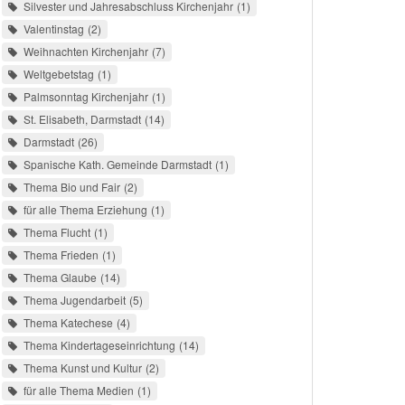
Silvester und Jahresabschluss Kirchenjahr
1
Valentinstag
2
Weihnachten Kirchenjahr
7
Weltgebetstag
1
Palmsonntag Kirchenjahr
1
St. Elisabeth, Darmstadt
14
Darmstadt
26
Spanische Kath. Gemeinde Darmstadt
1
Thema Bio und Fair
2
für alle Thema Erziehung
1
Thema Flucht
1
Thema Frieden
1
Thema Glaube
14
Thema Jugendarbeit
5
Thema Katechese
4
Thema Kindertageseinrichtung
14
Thema Kunst und Kultur
2
für alle Thema Medien
1