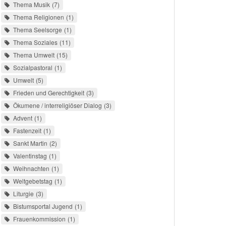
Thema Musik
7
Thema Religionen
1
Thema Seelsorge
1
Thema Soziales
11
Thema Umwelt
15
Sozialpastoral
1
Umwelt
5
Frieden und Gerechtigkeit
3
Ökumene / interreligiöser Dialog
3
Advent
1
Fastenzeit
1
Sankt Martin
2
Valentinstag
1
Weihnachten
1
Weltgebetstag
1
Liturgie
3
Bistumsportal Jugend
1
Frauenkommission
1