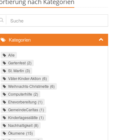
ortierung nach Kategorien
che
Kategorien
Alle
Gartenfest
2
St. Martin
3
Väter-Kinder-Aktion
6
Weihnachts-Christmette
6
Computerhilfe
2
Ehevorbereitung
1
GemeindeCaritas
1
Kindertagesstätte
1
Nachhaltigkeit
8
Ökumene
15