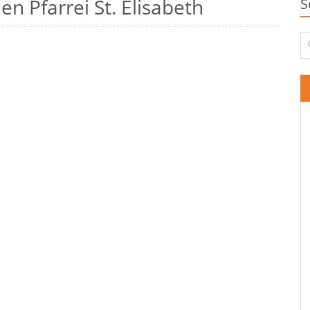
n Pfarrei St. Elisabeth
S
Su