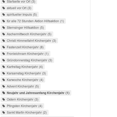
Startseite vor Ort
3
aktuell vor Ort
3
spiritueller Impuls
5
für alle 72 Stunden Aktion Hilfsaktion
1
Sternsinger Hilfsaktion
5
Aschermittwoch Kirchenjahr
5
Christi Himmelfahrt Kirchenjahr
3
Fastenzeit Kirchenjahr
8
Fronleichnam Kirchenjahr
1
Gründonnerstag Kirchenjahr
3
Karfreitag Kirchenjahr
4
Karsamstag Kirchenjahr
3
Karwoche Kirchenjahr
4
Advent Kirchenjahr
5
Neujahr und Jahresanfang Kirchenjahr
1
Ostern Kirchenjahr
3
Pfingsten Kirchenjahr
4
Sankt Martin Kirchenjahr
2