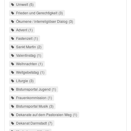
Umwelt
5
Frieden und Gerechtigkeit
3
Ökumene / interreligiöser Dialog
3
Advent
1
Fastenzeit
1
Sankt Martin
2
Valentinstag
1
Weihnachten
1
Weltgebetstag
1
Liturgie
3
Bistumsportal Jugend
1
Frauenkommission
1
Bistumsportal Musik
3
Dekanate auf dem Pastoralen Weg
1
Dekanat Darmstadt
7