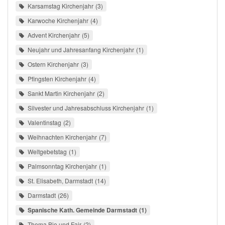
Karsamstag Kirchenjahr
3
Karwoche Kirchenjahr
4
Advent Kirchenjahr
5
Neujahr und Jahresanfang Kirchenjahr
1
Ostern Kirchenjahr
3
Pfingsten Kirchenjahr
4
Sankt Martin Kirchenjahr
2
Silvester und Jahresabschluss Kirchenjahr
1
Valentinstag
2
Weihnachten Kirchenjahr
7
Weltgebetstag
1
Palmsonntag Kirchenjahr
1
St. Elisabeth, Darmstadt
14
Darmstadt
26
Spanische Kath. Gemeinde Darmstadt
1
Thema Bio und Fair
2