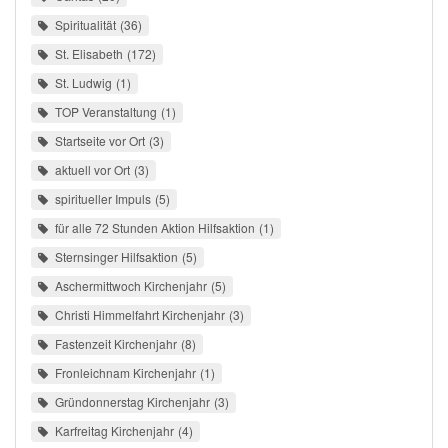
Spiritualität
36
St. Elisabeth
172
St. Ludwig
1
TOP Veranstaltung
1
Startseite vor Ort
3
aktuell vor Ort
3
spiritueller Impuls
5
für alle 72 Stunden Aktion Hilfsaktion
1
Sternsinger Hilfsaktion
5
Aschermittwoch Kirchenjahr
5
Christi Himmelfahrt Kirchenjahr
3
Fastenzeit Kirchenjahr
8
Fronleichnam Kirchenjahr
1
Gründonnerstag Kirchenjahr
3
Karfreitag Kirchenjahr
4