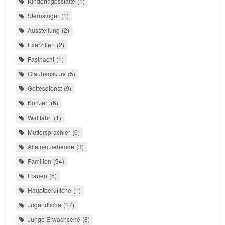
Kindertagesstätte
1
Sternsinger
1
Ausstellung
2
Exerzitien
2
Fastnacht
1
Glaubenskurs
5
Gottesdienst
9
Konzert
6
Wallfahrt
1
Muttersprachler
6
Alleinerziehende
3
Familien
34
Frauen
6
Hauptberufliche
1
Jugendliche
17
Junge Erwachsene
8