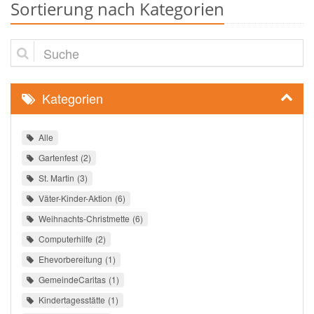
Sortierung nach Kategorien
Suche
Kategorien
Alle
Gartenfest
2
St. Martin
3
Väter-Kinder-Aktion
6
Weihnachts-Christmette
6
Computerhilfe
2
Ehevorbereitung
1
GemeindeCaritas
1
Kindertagesstätte
1