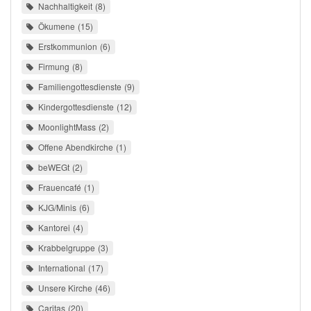
Nachhaltigkeit
8
Ökumene
15
Erstkommunion
6
Firmung
8
Familiengottesdienste
9
Kindergottesdienste
12
MoonlightMass
2
Offene Abendkirche
1
beWEGt
2
Frauencafé
1
KJG/Minis
6
Kantorei
4
Krabbelgruppe
3
International
17
Unsere Kirche
46
Caritas
20