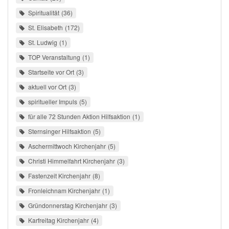
Spiritualität
36
St. Elisabeth
172
St. Ludwig
1
TOP Veranstaltung
1
Startseite vor Ort
3
aktuell vor Ort
3
spiritueller Impuls
5
für alle 72 Stunden Aktion Hilfsaktion
1
Sternsinger Hilfsaktion
5
Aschermittwoch Kirchenjahr
5
Christi Himmelfahrt Kirchenjahr
3
Fastenzeit Kirchenjahr
8
Fronleichnam Kirchenjahr
1
Gründonnerstag Kirchenjahr
3
Karfreitag Kirchenjahr
4