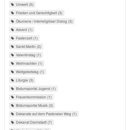
Umwelt
5
Frieden und Gerechtigkeit
3
Ökumene / interreligiöser Dialog
3
Advent
1
Fastenzeit
1
Sankt Martin
2
Valentinstag
1
Weihnachten
1
Weltgebetstag
1
Liturgie
3
Bistumsportal Jugend
1
Frauenkommission
1
Bistumsportal Musik
3
Dekanate auf dem Pastoralen Weg
1
Dekanat Darmstadt
7