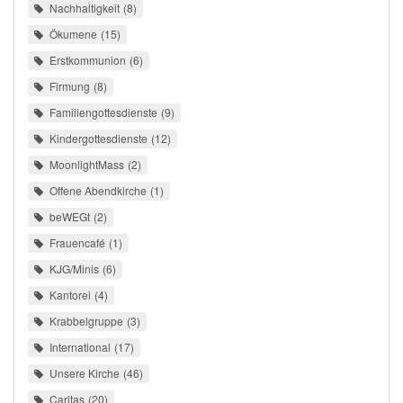
Nachhaltigkeit
8
Ökumene
15
Erstkommunion
6
Firmung
8
Familiengottesdienste
9
Kindergottesdienste
12
MoonlightMass
2
Offene Abendkirche
1
beWEGt
2
Frauencafé
1
KJG/Minis
6
Kantorei
4
Krabbelgruppe
3
International
17
Unsere Kirche
46
Caritas
20