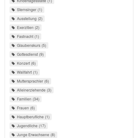
Kindertagesstätte
1
Sternsinger
1
Ausstellung
2
Exerzitien
2
Fastnacht
1
Glaubenskurs
5
Gottesdienst
9
Konzert
6
Wallfahrt
1
Muttersprachler
6
Alleinerziehende
3
Familien
34
Frauen
6
Hauptberufliche
1
Jugendliche
17
Junge Erwachsene
8