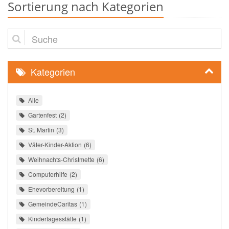
Sortierung nach Kategorien
Suche
Kategorien
Alle
Gartenfest
2
St. Martin
3
Väter-Kinder-Aktion
6
Weihnachts-Christmette
6
Computerhilfe
2
Ehevorbereitung
1
GemeindeCaritas
1
Kindertagesstätte
1