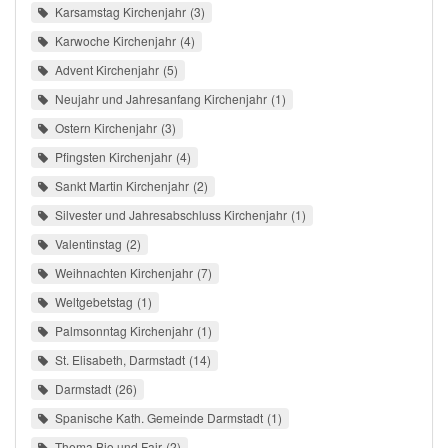
Karsamstag Kirchenjahr
3
Karwoche Kirchenjahr
4
Advent Kirchenjahr
5
Neujahr und Jahresanfang Kirchenjahr
1
Ostern Kirchenjahr
3
Pfingsten Kirchenjahr
4
Sankt Martin Kirchenjahr
2
Silvester und Jahresabschluss Kirchenjahr
1
Valentinstag
2
Weihnachten Kirchenjahr
7
Weltgebetstag
1
Palmsonntag Kirchenjahr
1
St. Elisabeth, Darmstadt
14
Darmstadt
26
Spanische Kath. Gemeinde Darmstadt
1
Thema Bio und Fair
2