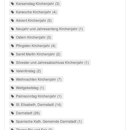
Karsamstag Kirchenjahr
3
Karwoche Kirchenjahr
4
Advent Kirchenjahr
5
Neujahr und Jahresanfang Kirchenjahr
1
Ostern Kirchenjahr
3
Pfingsten Kirchenjahr
4
Sankt Martin Kirchenjahr
2
Silvester und Jahresabschluss Kirchenjahr
1
Valentinstag
2
Weihnachten Kirchenjahr
7
Weltgebetstag
1
Palmsonntag Kirchenjahr
1
St. Elisabeth, Darmstadt
14
Darmstadt
26
Spanische Kath. Gemeinde Darmstadt
1
Thema Bio und Fair
2