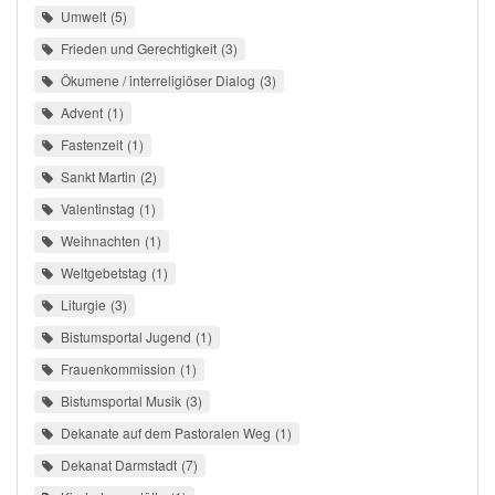
Umwelt
5
Frieden und Gerechtigkeit
3
Ökumene / interreligiöser Dialog
3
Advent
1
Fastenzeit
1
Sankt Martin
2
Valentinstag
1
Weihnachten
1
Weltgebetstag
1
Liturgie
3
Bistumsportal Jugend
1
Frauenkommission
1
Bistumsportal Musik
3
Dekanate auf dem Pastoralen Weg
1
Dekanat Darmstadt
7