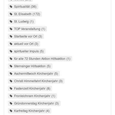
Spiritualität
36
St. Elisabeth
172
St. Ludwig
1
TOP Veranstaltung
1
Startseite vor Ort
3
aktuell vor Ort
3
spiritueller Impuls
5
für alle 72 Stunden Aktion Hilfsaktion
1
Sternsinger Hilfsaktion
5
Aschermittwoch Kirchenjahr
5
Christi Himmelfahrt Kirchenjahr
3
Fastenzeit Kirchenjahr
8
Fronleichnam Kirchenjahr
1
Gründonnerstag Kirchenjahr
3
Karfreitag Kirchenjahr
4