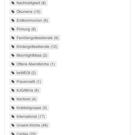
Nachhaltigkeit
8
Ökumene
15
Erstkommunion
6
Firmung
8
Familiengottesdienste
9
Kindergottesdienste
12
MoonlightMass
2
Offene Abendkirche
1
beWEGt
2
Frauencafé
1
KJG/Minis
6
Kantorei
4
Krabbelgruppe
3
International
17
Unsere Kirche
46
Caritas
20