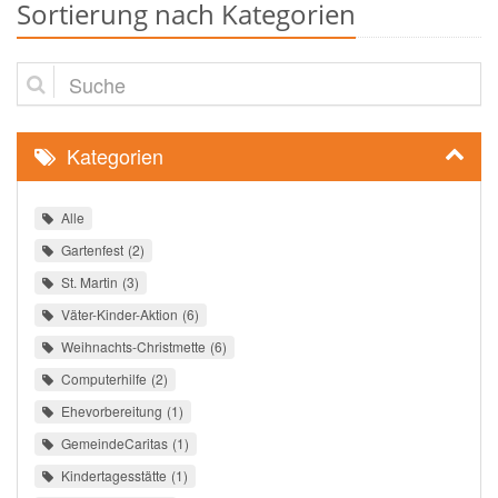
Sortierung nach Kategorien
Suche
Kategorien
Alle
Gartenfest
2
St. Martin
3
Väter-Kinder-Aktion
6
Weihnachts-Christmette
6
Computerhilfe
2
Ehevorbereitung
1
GemeindeCaritas
1
Kindertagesstätte
1