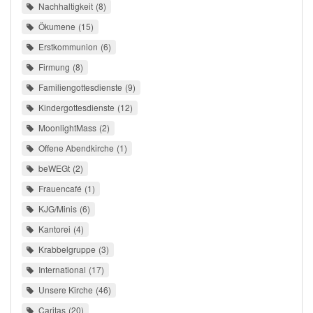
Nachhaltigkeit
8
Ökumene
15
Erstkommunion
6
Firmung
8
Familiengottesdienste
9
Kindergottesdienste
12
MoonlightMass
2
Offene Abendkirche
1
beWEGt
2
Frauencafé
1
KJG/Minis
6
Kantorei
4
Krabbelgruppe
3
International
17
Unsere Kirche
46
Caritas
20