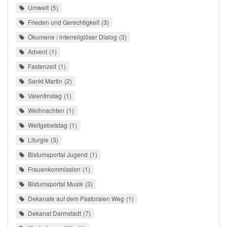
Umwelt
5
Frieden und Gerechtigkeit
3
Ökumene / interreligiöser Dialog
3
Advent
1
Fastenzeit
1
Sankt Martin
2
Valentinstag
1
Weihnachten
1
Weltgebetstag
1
Liturgie
3
Bistumsportal Jugend
1
Frauenkommission
1
Bistumsportal Musik
3
Dekanate auf dem Pastoralen Weg
1
Dekanat Darmstadt
7