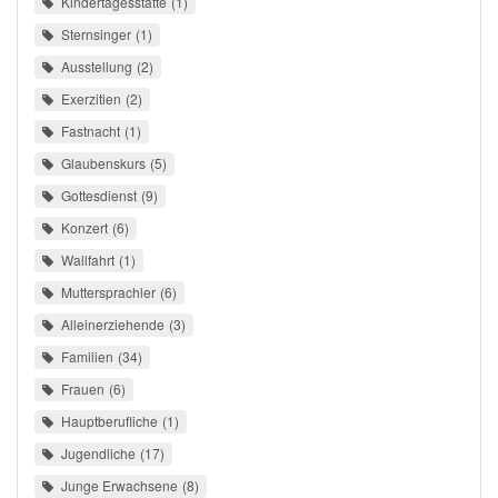
Kindertagesstätte
1
Sternsinger
1
Ausstellung
2
Exerzitien
2
Fastnacht
1
Glaubenskurs
5
Gottesdienst
9
Konzert
6
Wallfahrt
1
Muttersprachler
6
Alleinerziehende
3
Familien
34
Frauen
6
Hauptberufliche
1
Jugendliche
17
Junge Erwachsene
8