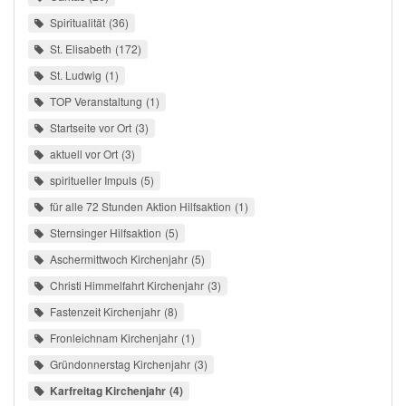
Spiritualität
36
St. Elisabeth
172
St. Ludwig
1
TOP Veranstaltung
1
Startseite vor Ort
3
aktuell vor Ort
3
spiritueller Impuls
5
für alle 72 Stunden Aktion Hilfsaktion
1
Sternsinger Hilfsaktion
5
Aschermittwoch Kirchenjahr
5
Christi Himmelfahrt Kirchenjahr
3
Fastenzeit Kirchenjahr
8
Fronleichnam Kirchenjahr
1
Gründonnerstag Kirchenjahr
3
Karfreitag Kirchenjahr
4