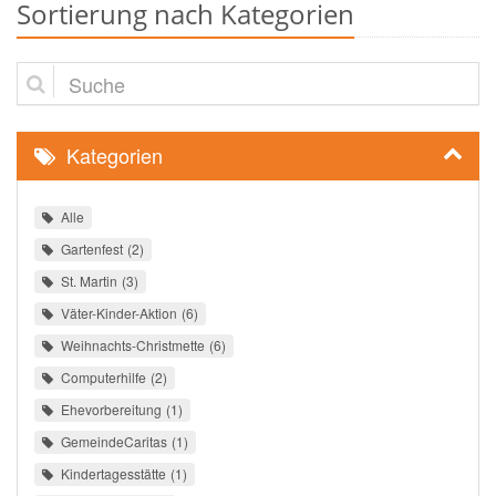
Sortierung nach Kategorien
Suche
Kategorien
Alle
Gartenfest
2
St. Martin
3
Väter-Kinder-Aktion
6
Weihnachts-Christmette
6
Computerhilfe
2
Ehevorbereitung
1
GemeindeCaritas
1
Kindertagesstätte
1