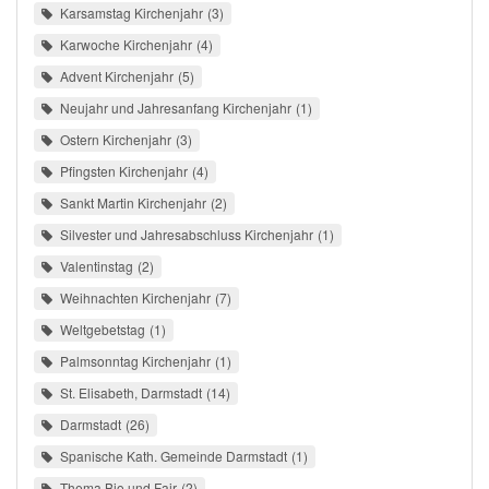
Karsamstag Kirchenjahr
3
Karwoche Kirchenjahr
4
Advent Kirchenjahr
5
Neujahr und Jahresanfang Kirchenjahr
1
Ostern Kirchenjahr
3
Pfingsten Kirchenjahr
4
Sankt Martin Kirchenjahr
2
Silvester und Jahresabschluss Kirchenjahr
1
Valentinstag
2
Weihnachten Kirchenjahr
7
Weltgebetstag
1
Palmsonntag Kirchenjahr
1
St. Elisabeth, Darmstadt
14
Darmstadt
26
Spanische Kath. Gemeinde Darmstadt
1
Thema Bio und Fair
2