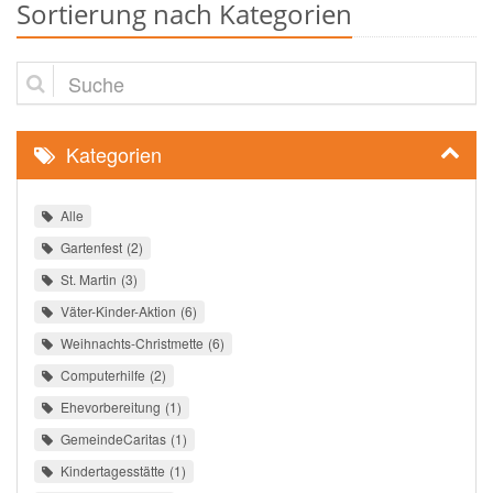
Sortierung nach Kategorien
Suche
Kategorien
Alle
Gartenfest
2
St. Martin
3
Väter-Kinder-Aktion
6
Weihnachts-Christmette
6
Computerhilfe
2
Ehevorbereitung
1
GemeindeCaritas
1
Kindertagesstätte
1