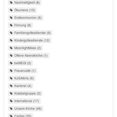
Nachhaltigkeit
8
Ökumene
15
Erstkommunion
6
Firmung
8
Familiengottesdienste
9
Kindergottesdienste
12
MoonlightMass
2
Offene Abendkirche
1
beWEGt
2
Frauencafé
1
KJG/Minis
6
Kantorei
4
Krabbelgruppe
3
International
17
Unsere Kirche
46
Caritas
20