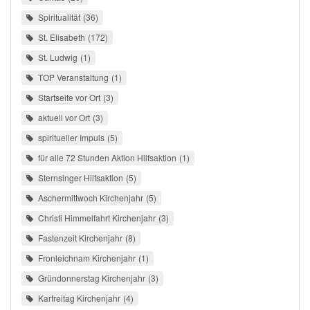
Spiritualität
36
St. Elisabeth
172
St. Ludwig
1
TOP Veranstaltung
1
Startseite vor Ort
3
aktuell vor Ort
3
spiritueller Impuls
5
für alle 72 Stunden Aktion Hilfsaktion
1
Sternsinger Hilfsaktion
5
Aschermittwoch Kirchenjahr
5
Christi Himmelfahrt Kirchenjahr
3
Fastenzeit Kirchenjahr
8
Fronleichnam Kirchenjahr
1
Gründonnerstag Kirchenjahr
3
Karfreitag Kirchenjahr
4