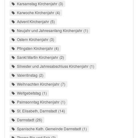
Karsamstag Kirchenjahr
3
Karwoche Kirchenjahr
4
Advent Kirchenjahr
5
Neujahr und Jahresanfang Kirchenjahr
1
Ostern Kirchenjahr
3
Pfingsten Kirchenjahr
4
Sankt Martin Kirchenjahr
2
Silvester und Jahresabschluss Kirchenjahr
1
Valentinstag
2
Weihnachten Kirchenjahr
7
Weltgebetstag
1
Palmsonntag Kirchenjahr
1
St. Elisabeth, Darmstadt
14
Darmstadt
26
Spanische Kath. Gemeinde Darmstadt
1
Thema Bio und Fair
2