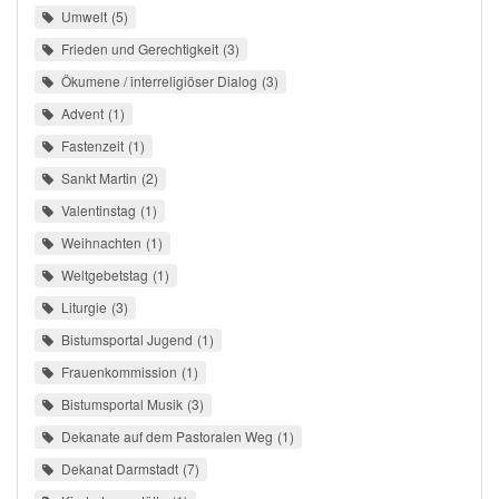
Umwelt
5
Frieden und Gerechtigkeit
3
Ökumene / interreligiöser Dialog
3
Advent
1
Fastenzeit
1
Sankt Martin
2
Valentinstag
1
Weihnachten
1
Weltgebetstag
1
Liturgie
3
Bistumsportal Jugend
1
Frauenkommission
1
Bistumsportal Musik
3
Dekanate auf dem Pastoralen Weg
1
Dekanat Darmstadt
7