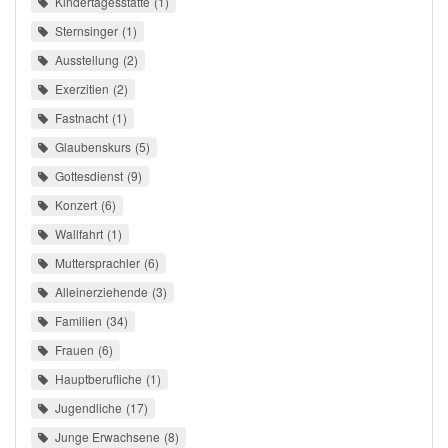
Kindertagesstätte
1
Sternsinger
1
Ausstellung
2
Exerzitien
2
Fastnacht
1
Glaubenskurs
5
Gottesdienst
9
Konzert
6
Wallfahrt
1
Muttersprachler
6
Alleinerziehende
3
Familien
34
Frauen
6
Hauptberufliche
1
Jugendliche
17
Junge Erwachsene
8