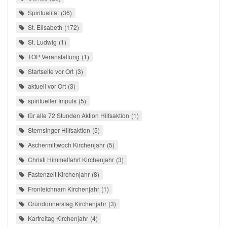
Spiritualität
36
St. Elisabeth
172
St. Ludwig
1
TOP Veranstaltung
1
Startseite vor Ort
3
aktuell vor Ort
3
spiritueller Impuls
5
für alle 72 Stunden Aktion Hilfsaktion
1
Sternsinger Hilfsaktion
5
Aschermittwoch Kirchenjahr
5
Christi Himmelfahrt Kirchenjahr
3
Fastenzeit Kirchenjahr
8
Fronleichnam Kirchenjahr
1
Gründonnerstag Kirchenjahr
3
Karfreitag Kirchenjahr
4