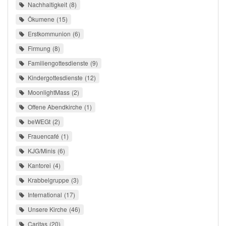
Nachhaltigkeit
8
Ökumene
15
Erstkommunion
6
Firmung
8
Familiengottesdienste
9
Kindergottesdienste
12
MoonlightMass
2
Offene Abendkirche
1
beWEGt
2
Frauencafé
1
KJG/Minis
6
Kantorei
4
Krabbelgruppe
3
International
17
Unsere Kirche
46
Caritas
20