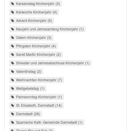
Karsamstag Kirchenjahr
3
Karwoche Kirchenjahr
4
Advent Kirchenjahr
5
Neujahr und Jahresanfang Kirchenjahr
1
Ostern Kirchenjahr
3
Pfingsten Kirchenjahr
4
Sankt Martin Kirchenjahr
2
Silvester und Jahresabschluss Kirchenjahr
1
Valentinstag
2
Weihnachten Kirchenjahr
7
Weltgebetstag
1
Palmsonntag Kirchenjahr
1
St. Elisabeth, Darmstadt
14
Darmstadt
26
Spanische Kath. Gemeinde Darmstadt
1
Thema Bio und Fair
2