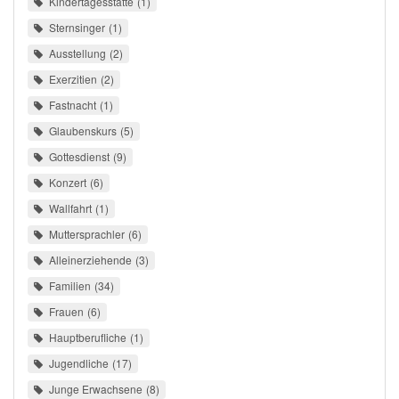
Kindertagesstätte
1
Sternsinger
1
Ausstellung
2
Exerzitien
2
Fastnacht
1
Glaubenskurs
5
Gottesdienst
9
Konzert
6
Wallfahrt
1
Muttersprachler
6
Alleinerziehende
3
Familien
34
Frauen
6
Hauptberufliche
1
Jugendliche
17
Junge Erwachsene
8