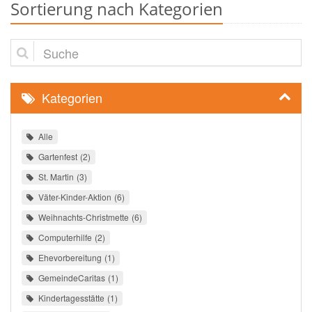
Sortierung nach Kategorien
Suche
Kategorien
Alle
Gartenfest
2
St. Martin
3
Väter-Kinder-Aktion
6
Weihnachts-Christmette
6
Computerhilfe
2
Ehevorbereitung
1
GemeindeCaritas
1
Kindertagesstätte
1